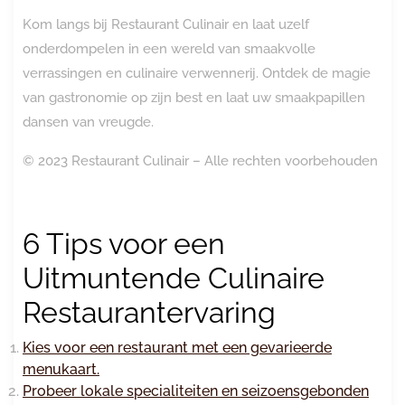
Kom langs bij Restaurant Culinair en laat uzelf
onderdompelen in een wereld van smaakvolle
verrassingen en culinaire verwennerij. Ontdek de magie
van gastronomie op zijn best en laat uw smaakpapillen
dansen van vreugde.
© 2023 Restaurant Culinair – Alle rechten voorbehouden
6 Tips voor een
Uitmuntende Culinaire
Restaurantervaring
Kies voor een restaurant met een gevarieerde
menukaart.
Probeer lokale specialiteiten en seizoensgebonden