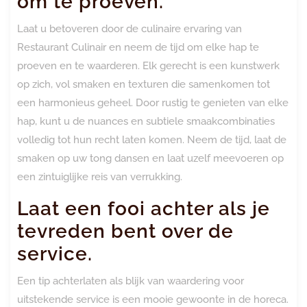
om te proeven.
Laat u betoveren door de culinaire ervaring van
Restaurant Culinair en neem de tijd om elke hap te
proeven en te waarderen. Elk gerecht is een kunstwerk
op zich, vol smaken en texturen die samenkomen tot
een harmonieus geheel. Door rustig te genieten van elke
hap, kunt u de nuances en subtiele smaakcombinaties
volledig tot hun recht laten komen. Neem de tijd, laat de
smaken op uw tong dansen en laat uzelf meevoeren op
een zintuiglijke reis van verrukking.
Laat een fooi achter als je
tevreden bent over de
service.
Een tip achterlaten als blijk van waardering voor
uitstekende service is een mooie gewoonte in de horeca.