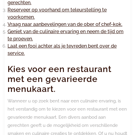
gerechten.
Reserveer op voorhand om teleurstelling te
voorkomen.
Vraag naar aanbevelingen van de ober of chef-kok.
Geniet van de culinaire ervaring en neem de tijd om
te proeven.
Laat een fooi achter als je tevreden bent over de
service.
Kies voor een restaurant
met een gevarieerde
menukaart.
Wanneer u op zoek bent naar een culinaire ervaring, is
het verstandig om te kiezen voor een restaurant met een
gevarieerde menukaart. Een divers aanbod aan
gerechten geeft u de mogelijkheid om verschillende
smaken en culinaire creaties te ontdekken. Of u nu houdt