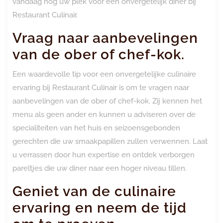
vandaag nog uw plek voor een onvergetelijk diner bij
Restaurant Culinair.
Vraag naar aanbevelingen
van de ober of chef-kok.
Een waardevolle tip voor een onvergetelijke culinaire
ervaring bij Restaurant Culinair is om te vragen naar
aanbevelingen van de ober of chef-kok. Zij kennen het
menu als geen ander en kunnen u adviseren over de
specialiteiten van het huis en seizoensgebonden
gerechten die uw smaakpapillen zullen verwennen. Laat
u verrassen door hun expertise en ontdek verborgen
pareltjes die uw diner naar een hoger niveau tillen.
Geniet van de culinaire
ervaring en neem de tijd