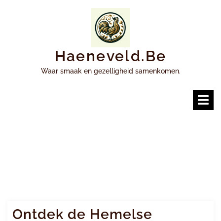
Ga
naar
inhoud
Haeneveld.be
Waar smaak en gezelligheid samenkomen.
O
m
Ontdek de Hemelse