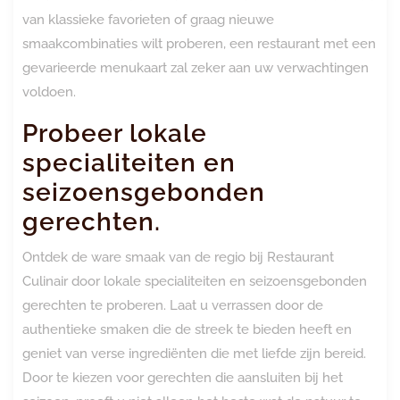
van klassieke favorieten of graag nieuwe
smaakcombinaties wilt proberen, een restaurant met een
gevarieerde menukaart zal zeker aan uw verwachtingen
voldoen.
Probeer lokale
specialiteiten en
seizoensgebonden
gerechten.
Ontdek de ware smaak van de regio bij Restaurant
Culinair door lokale specialiteiten en seizoensgebonden
gerechten te proberen. Laat u verrassen door de
authentieke smaken die de streek te bieden heeft en
geniet van verse ingrediënten die met liefde zijn bereid.
Door te kiezen voor gerechten die aansluiten bij het