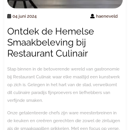
04 juni 2024
haeneveld
Ontdek de Hemelse
Smaakbeleving bij
Restaurant Culinair
Stap binnen in de betoverende wereld van gastronomie
bij Restaurant Culinair, waar elke maaltijd een kunstwerk
op zich is. Gelegen in het hart van de stad, verwelkomt
dit culinaire paradijs fijnproevers en liefhebbers van
verfijnde smaken.
Onze getalenteerde chefs zijn ware meesterbreinen in
de keuken en creëren gerechten die zowel de zintuigen
als de smaakpapillen prikkelen. Met een focus op verse,