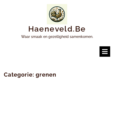
Ga
naar
inhoud
Haeneveld.be
Waar smaak en gezelligheid samenkomen.
O
m
Categorie:
grenen