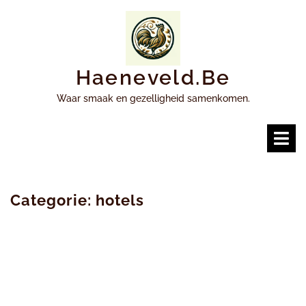
Ga
naar
inhoud
Haeneveld.be
Waar smaak en gezelligheid samenkomen.
O
m
Categorie:
hotels