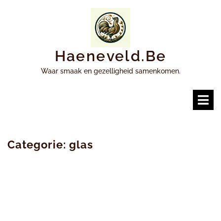
Ga
naar
inhoud
Haeneveld.be
Waar smaak en gezelligheid samenkomen.
O
m
Categorie:
glas