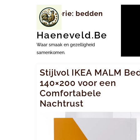
Ga
naar
Categorie:
bedden
inhoud
Haeneveld.be
Waar smaak en gezelligheid
samenkomen.
Stijlvol IKEA MALM Be
140×200 voor een
Comfortabele
Nachtrust