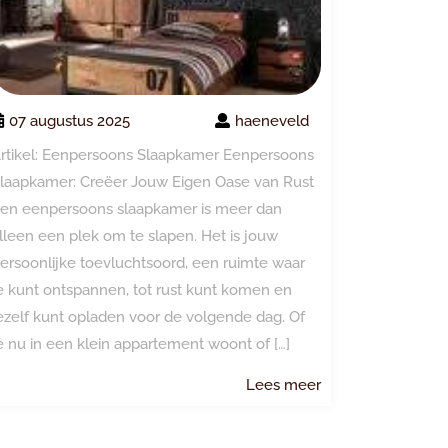
07 augustus 2025
haeneveld
rtikel: Eenpersoons Slaapkamer Eenpersoons
laapkamer: Creëer Jouw Eigen Oase van Rust
en eenpersoons slaapkamer is meer dan
lleen een plek om te slapen. Het is jouw
ersoonlijke toevluchtsoord, een ruimte waar
e kunt ontspannen, tot rust kunt komen en
ezelf kunt opladen voor de volgende dag. Of
e nu in een klein appartement woont of […]
Lees
Lees meer
meer