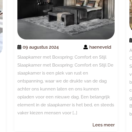
09 augustus 2024
haeneveld
A
Slaapkamer met Boxspring: Comfort en Stijl
C
Slaapkamer met Boxspring: Comfort en Stijl De
S
slaapkamer is een plek van rust en
v
ontspanning, waar we de drukte van de dag
b
achter ons kunnen laten en ons kunnen
c
opladen voor een nieuwe dag. Een belangrijk
g
element in de slaapkamer is het bed, en steeds
B
vaker kiezen mensen voor […]
b
Lees
Lees meer
meer