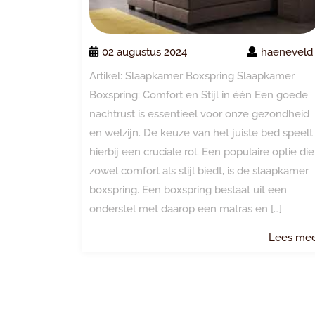
02 augustus 2024
haeneveld
Artikel: Slaapkamer Boxspring Slaapkamer
Boxspring: Comfort en Stijl in één Een goede
nachtrust is essentieel voor onze gezondheid
en welzijn. De keuze van het juiste bed speelt
hierbij een cruciale rol. Een populaire optie die
zowel comfort als stijl biedt, is de slaapkamer
boxspring. Een boxspring bestaat uit een
onderstel met daarop een matras en […]
Lees me