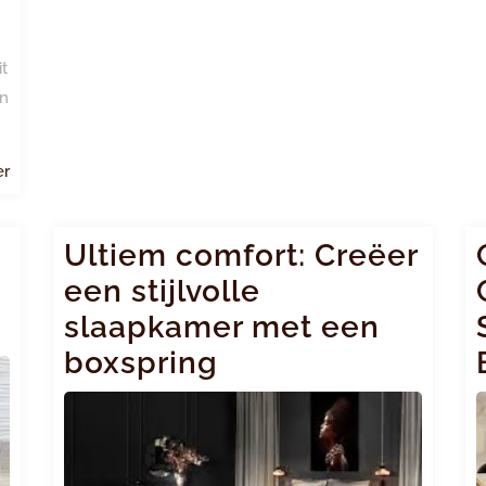
it
gn
Lees
er
meer
Ultiem comfort: Creëer
een stijlvolle
slaapkamer met een
boxspring