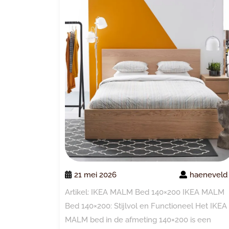
21 mei 2026
haeneveld
Artikel: IKEA MALM Bed 140×200 IKEA MALM
Bed 140×200: Stijlvol en Functioneel Het IKEA
MALM bed in de afmeting 140×200 is een