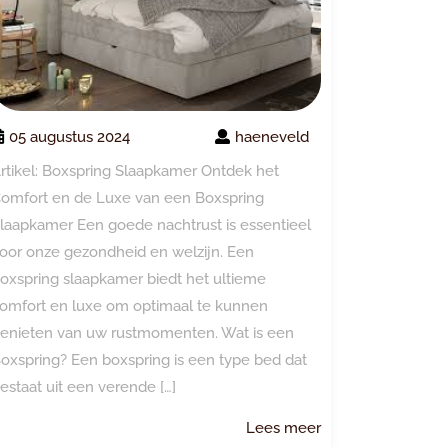
05 augustus 2024
haeneveld
rtikel: Boxspring Slaapkamer Ontdek het
omfort en de Luxe van een Boxspring
laapkamer Een goede nachtrust is essentieel
oor onze gezondheid en welzijn. Een
oxspring slaapkamer biedt het ultieme
omfort en luxe om optimaal te kunnen
enieten van uw rustmomenten. Wat is een
oxspring? Een boxspring is een type bed dat
estaat uit een verende […]
Lees
Lees meer