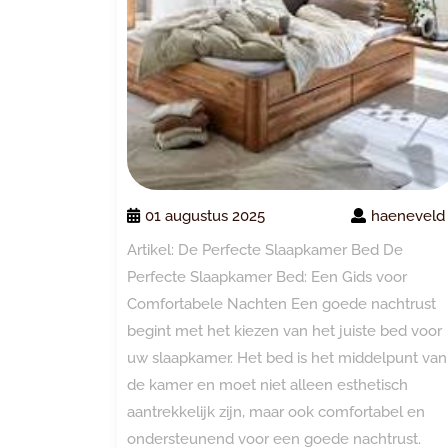
01 augustus 2025
haeneveld
Artikel: De Perfecte Slaapkamer Bed De
Perfecte Slaapkamer Bed: Een Gids voor
Comfortabele Nachten Een goede nachtrust
begint met het kiezen van het juiste bed voor
uw slaapkamer. Het bed is het middelpunt van
de kamer en moet niet alleen esthetisch
aantrekkelijk zijn, maar ook comfortabel en
ondersteunend voor een goede nachtrust.