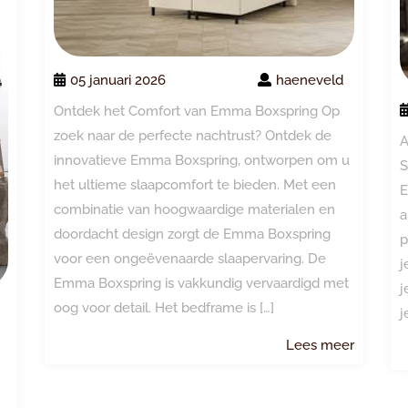
05 januari 2026
haeneveld
Ontdek het Comfort van Emma Boxspring Op
zoek naar de perfecte nachtrust? Ontdek de
A
innovatieve Emma Boxspring, ontworpen om u
S
het ultieme slaapcomfort te bieden. Met een
E
combinatie van hoogwaardige materialen en
a
doordacht design zorgt de Emma Boxspring
p
voor een ongeëvenaarde slaapervaring. De
j
Emma Boxspring is vakkundig vervaardigd met
j
oog voor detail. Het bedframe is […]
j
Lees
Lees meer
meer