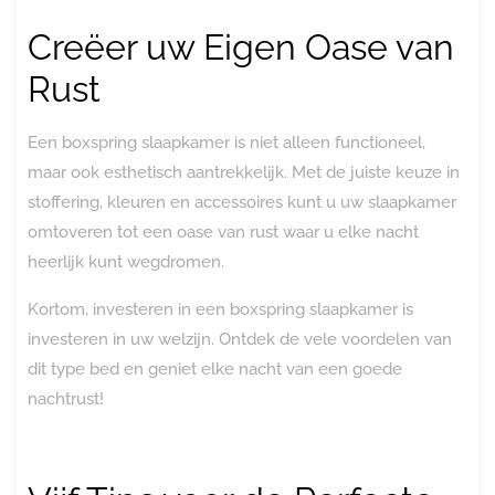
Creëer uw Eigen Oase van
Rust
Een boxspring slaapkamer is niet alleen functioneel,
maar ook esthetisch aantrekkelijk. Met de juiste keuze in
stoffering, kleuren en accessoires kunt u uw slaapkamer
omtoveren tot een oase van rust waar u elke nacht
heerlijk kunt wegdromen.
Kortom, investeren in een boxspring slaapkamer is
investeren in uw welzijn. Ontdek de vele voordelen van
dit type bed en geniet elke nacht van een goede
nachtrust!