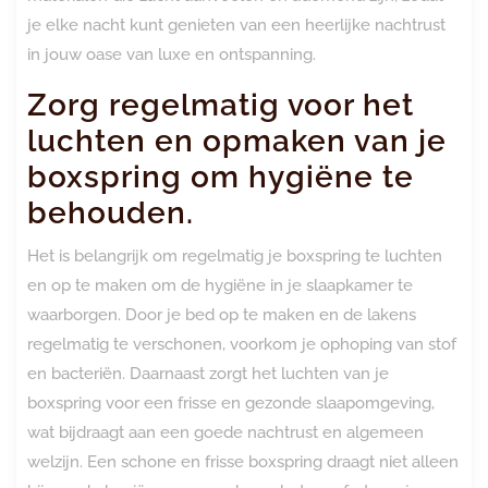
je elke nacht kunt genieten van een heerlijke nachtrust
in jouw oase van luxe en ontspanning.
Zorg regelmatig voor het
luchten en opmaken van je
boxspring om hygiëne te
behouden.
Het is belangrijk om regelmatig je boxspring te luchten
en op te maken om de hygiëne in je slaapkamer te
waarborgen. Door je bed op te maken en de lakens
regelmatig te verschonen, voorkom je ophoping van stof
en bacteriën. Daarnaast zorgt het luchten van je
boxspring voor een frisse en gezonde slaapomgeving,
wat bijdraagt aan een goede nachtrust en algemeen
welzijn. Een schone en frisse boxspring draagt niet alleen