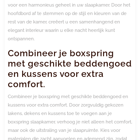
voor een harmonieus geheel in uw slaapkamer. Door het
hoofdbord af te stemmen op de stijl en kleuren van de
rest van de kamer, creëert u een samenhangend en
elegant interieur waarin u elke nacht heerlijk kunt
ontspannen.
Combineer je boxspring
met geschikte beddengoed
en kussens voor extra
comfort.
Combineer je boxspring met geschikte beddengoed en
kussens voor extra comfort. Door zorgvuldig gekozen
lakens, dekens en kussens toe te voegen aan je
boxspring slaapkamer, verhoog je niet alleen het comfort,
maar ook de uitstraling van je slaapruimte. Kies voor
materialen die zacht aanvoelen en ademend zijn, zodat