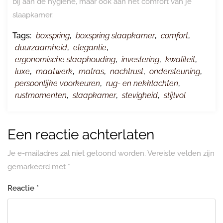
bij aan de hygiëne, maar ook aan het comfort van je
slaapkamer.
Tags:
boxspring
,
boxspring slaapkamer
,
comfort
,
duurzaamheid
,
elegantie
,
ergonomische slaaphouding
,
investering
,
kwaliteit
,
luxe
,
maatwerk
,
matras
,
nachtrust
,
ondersteuning
,
persoonlijke voorkeuren
,
rug- en nekklachten
,
rustmomenten
,
slaapkamer
,
stevigheid
,
stijlvol
Een reactie achterlaten
Je e-mailadres zal niet getoond worden.
Vereiste velden zijn
gemarkeerd met
*
Reactie
*