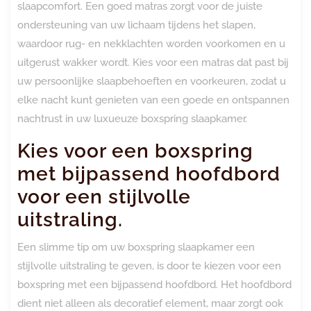
slaapcomfort. Een goed matras zorgt voor de juiste
ondersteuning van uw lichaam tijdens het slapen,
waardoor rug- en nekklachten worden voorkomen en u
uitgerust wakker wordt. Kies voor een matras dat past bij
uw persoonlijke slaapbehoeften en voorkeuren, zodat u
elke nacht kunt genieten van een goede en ontspannen
nachtrust in uw luxueuze boxspring slaapkamer.
Kies voor een boxspring
met bijpassend hoofdbord
voor een stijlvolle
uitstraling.
Een slimme tip om uw boxspring slaapkamer een
stijlvolle uitstraling te geven, is door te kiezen voor een
boxspring met een bijpassend hoofdbord. Het hoofdbord
dient niet alleen als decoratief element, maar zorgt ook