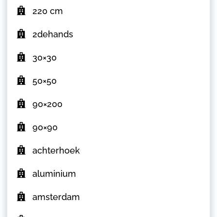
220 cm
2dehands
30×30
50×50
90×200
90×90
achterhoek
aluminium
amsterdam