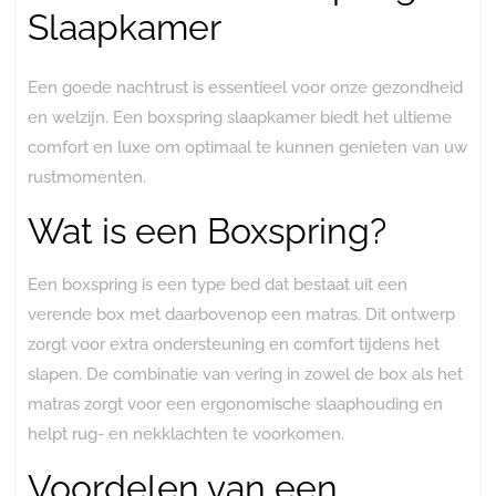
Slaapkamer
Een goede nachtrust is essentieel voor onze gezondheid
en welzijn. Een boxspring slaapkamer biedt het ultieme
comfort en luxe om optimaal te kunnen genieten van uw
rustmomenten.
Wat is een Boxspring?
Een boxspring is een type bed dat bestaat uit een
verende box met daarbovenop een matras. Dit ontwerp
zorgt voor extra ondersteuning en comfort tijdens het
slapen. De combinatie van vering in zowel de box als het
matras zorgt voor een ergonomische slaaphouding en
helpt rug- en nekklachten te voorkomen.
Voordelen van een