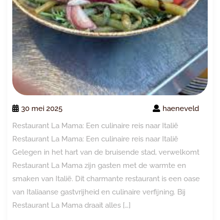
30 mei 2025
haeneveld
Restaurant La Mama: Een culinaire reis naar Italië
Restaurant La Mama: Een culinaire reis naar Italië
Gelegen in het hart van de bruisende stad, verwelkomt
Restaurant La Mama zijn gasten met de warmte en
smaken van Italië. Dit charmante restaurant is een oase
van Italiaanse gastvrijheid en culinaire verfijning. Bij
Restaurant La Mama draait alles […]