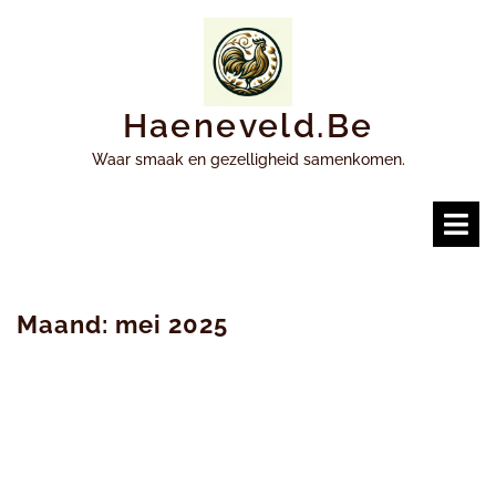
Ga
naar
inhoud
Haeneveld.be
Waar smaak en gezelligheid samenkomen.
O
m
Maand:
mei 2025