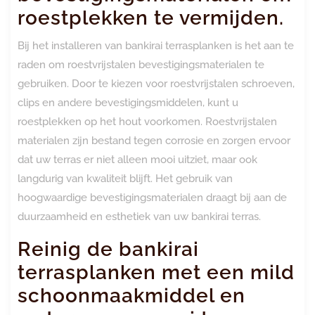
roestplekken te vermijden.
Bij het installeren van bankirai terrasplanken is het aan te
raden om roestvrijstalen bevestigingsmaterialen te
gebruiken. Door te kiezen voor roestvrijstalen schroeven,
clips en andere bevestigingsmiddelen, kunt u
roestplekken op het hout voorkomen. Roestvrijstalen
materialen zijn bestand tegen corrosie en zorgen ervoor
dat uw terras er niet alleen mooi uitziet, maar ook
langdurig van kwaliteit blijft. Het gebruik van
hoogwaardige bevestigingsmaterialen draagt bij aan de
duurzaamheid en esthetiek van uw bankirai terras.
Reinig de bankirai
terrasplanken met een mild
schoonmaakmiddel en