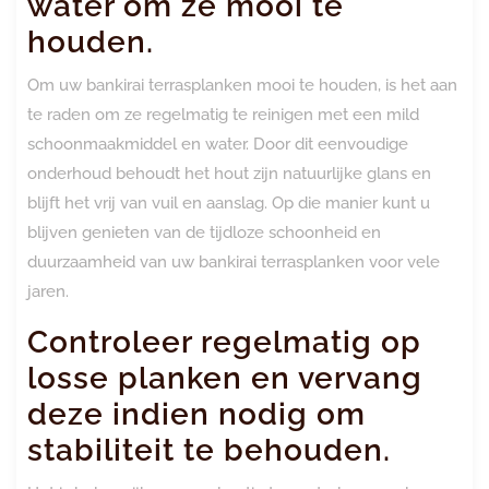
water om ze mooi te
houden.
Om uw bankirai terrasplanken mooi te houden, is het aan
te raden om ze regelmatig te reinigen met een mild
schoonmaakmiddel en water. Door dit eenvoudige
onderhoud behoudt het hout zijn natuurlijke glans en
blijft het vrij van vuil en aanslag. Op die manier kunt u
blijven genieten van de tijdloze schoonheid en
duurzaamheid van uw bankirai terrasplanken voor vele
jaren.
Controleer regelmatig op
losse planken en vervang
deze indien nodig om
stabiliteit te behouden.