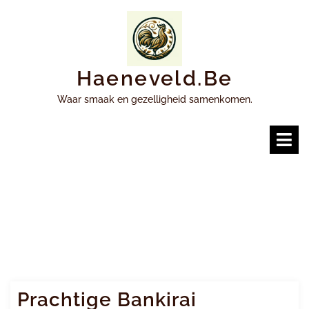
Ga
naar
inhoud
Haeneveld.be
Waar smaak en gezelligheid samenkomen.
O
m
Prachtige Bankirai