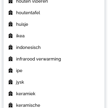
houten vloeren
houtentafel
huisje
ikea
indonesisch
infrarood verwarming
ipe
jysk
keramiek
keramische