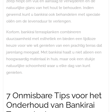
zeep helpt om vuil en aanslag te verwijderen en de
natuurlijke glans van het hout te behouden. Indien
gewenst kunt u bankirai ook behandelen met speciale
oliën om de levensduur te verlengen.
Kortom, bankirai terrasplanken combineren
duurzaamheid met esthetiek en bieden een tijdloze
keuze voor wie wil genieten van een prachtig terras dat
jarenlang meegaat. Met bankirai haalt u niet alleen een
hoogwaardig materiaal in huis, maar ook een stukje
natuurlijke schoonheid waar u elke dag van kunt
genieten.
7 Onmisbare Tips voor het
Onderhoud van Bankirai