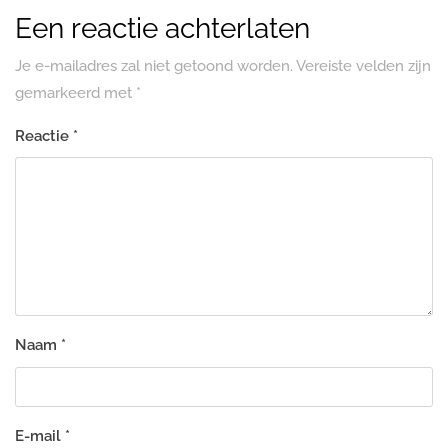
Een reactie achterlaten
Je e-mailadres zal niet getoond worden.
Vereiste velden zijn
gemarkeerd met
*
Reactie
*
Naam
*
E-mail
*