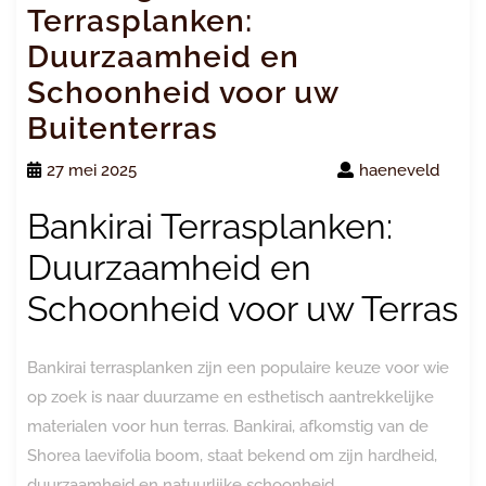
Terrasplanken:
Duurzaamheid en
Schoonheid voor uw
Buitenterras
27 mei 2025
haeneveld
Bankirai Terrasplanken:
Duurzaamheid en
Schoonheid voor uw Terras
Bankirai terrasplanken zijn een populaire keuze voor wie
op zoek is naar duurzame en esthetisch aantrekkelijke
materialen voor hun terras. Bankirai, afkomstig van de
Shorea laevifolia boom, staat bekend om zijn hardheid,
duurzaamheid en natuurlijke schoonheid.