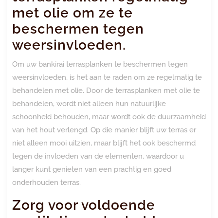
met olie om ze te
beschermen tegen
weersinvloeden.
Om uw bankirai terrasplanken te beschermen tegen
weersinvloeden, is het aan te raden om ze regelmatig te
behandelen met olie. Door de terrasplanken met olie te
behandelen, wordt niet alleen hun natuurlijke
schoonheid behouden, maar wordt ook de duurzaamheid
van het hout verlengd. Op die manier blijft uw terras er
niet alleen mooi uitzien, maar blijft het ook beschermd
tegen de invloeden van de elementen, waardoor u
langer kunt genieten van een prachtig en goed
onderhouden terras.
Zorg voor voldoende