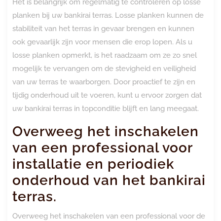
Het is belangrijk om regelmatig te controleren op losse
planken bij uw bankirai terras. Losse planken kunnen de
stabiliteit van het terras in gevaar brengen en kunnen
ook gevaarlijk zijn voor mensen die erop lopen. Als u
losse planken opmerkt, is het raadzaam om ze zo snel
mogelijk te vervangen om de stevigheid en veiligheid
van uw terras te waarborgen. Door proactief te zijn en
tijdig onderhoud uit te voeren, kunt u ervoor zorgen dat
uw bankirai terras in topconditie blijft en lang meegaat.
Overweeg het inschakelen
van een professional voor
installatie en periodiek
onderhoud van het bankirai
terras.
Overweeg het inschakelen van een professional voor de