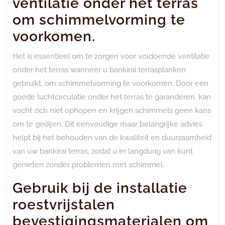
ventilatie onder het terras
om schimmelvorming te
voorkomen.
Het is essentieel om te zorgen voor voldoende ventilatie
onder het terras wanneer u bankirai terrasplanken
gebruikt, om schimmelvorming te voorkomen. Door een
goede luchtcirculatie onder het terras te garanderen, kan
vocht zich niet ophopen en krijgen schimmels geen kans
om te gedijen. Dit eenvoudige maar belangrijke advies
helpt bij het behouden van de kwaliteit en duurzaamheid
van uw bankirai terras, zodat u er langdurig van kunt
genieten zonder problemen met schimmel.
Gebruik bij de installatie
roestvrijstalen
bevestigingsmaterialen om