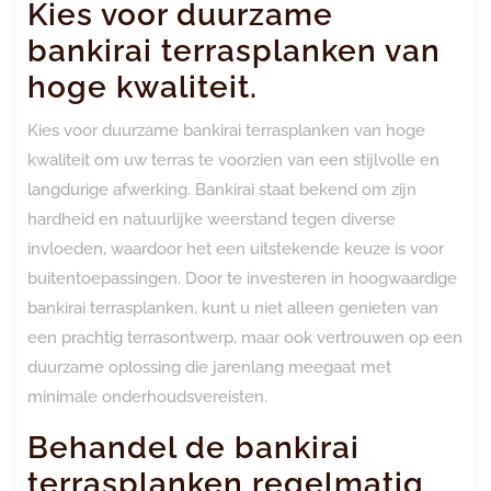
Kies voor duurzame
bankirai terrasplanken van
hoge kwaliteit.
Kies voor duurzame bankirai terrasplanken van hoge
kwaliteit om uw terras te voorzien van een stijlvolle en
langdurige afwerking. Bankirai staat bekend om zijn
hardheid en natuurlijke weerstand tegen diverse
invloeden, waardoor het een uitstekende keuze is voor
buitentoepassingen. Door te investeren in hoogwaardige
bankirai terrasplanken, kunt u niet alleen genieten van
een prachtig terrasontwerp, maar ook vertrouwen op een
duurzame oplossing die jarenlang meegaat met
minimale onderhoudsvereisten.
Behandel de bankirai
terrasplanken regelmatig