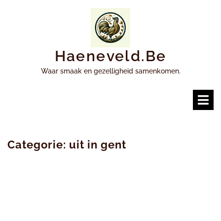
Ga
naar
inhoud
Haeneveld.be
Waar smaak en gezelligheid samenkomen.
O
m
Categorie:
uit in gent