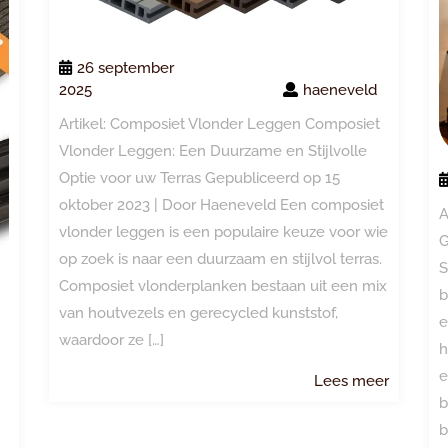
26 september
2025
haeneveld
Artikel: Composiet Vlonder Leggen Composiet
Vlonder Leggen: Een Duurzame en Stijlvolle
Optie voor uw Terras Gepubliceerd op 15
oktober 2023 | Door Haeneveld Een composiet
A
vlonder leggen is een populaire keuze voor wie
G
op zoek is naar een duurzaam en stijlvol terras.
S
Composiet vlonderplanken bestaan uit een mix
b
van houtvezels en gerecycled kunststof,
e
waardoor ze […]
h
e
Lees
Lees meer
meer
b
b