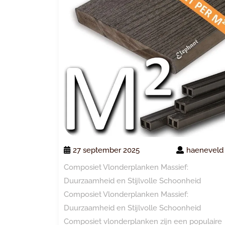
27 september 2025
haeneveld
Composiet Vlonderplanken Massief:
Duurzaamheid en Stijlvolle Schoonheid
Composiet Vlonderplanken Massief:
Duurzaamheid en Stijlvolle Schoonheid
Composiet vlonderplanken zijn een populaire