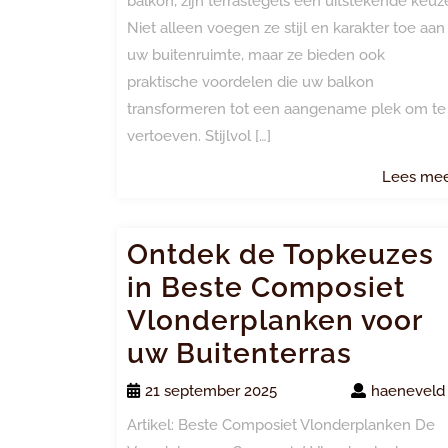
balkon, zijn terrastegels een uitstekende keuz
Niet alleen voegen ze stijl en karakter toe aan
uw buitenruimte, maar ze bieden ook
praktische voordelen die uw balkon
transformeren tot een aangename plek om te
vertoeven. Stijlvol […]
Lees me
Ontdek de Topkeuzes
in Beste Composiet
Vlonderplanken voor
uw Buitenterras
21 september 2025
haeneveld
Artikel: Beste Composiet Vlonderplanken De