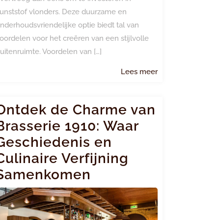
unststof vlonders. Deze duurzame en
nderhoudsvriendelijke optie biedt tal van
oordelen voor het creëren van een stijlvolle
uitenruimte. Voordelen van […]
Lees
Lees meer
meer
Ontdek de Charme van
Brasserie 1910: Waar
Geschiedenis en
Culinaire Verfijning
Samenkomen