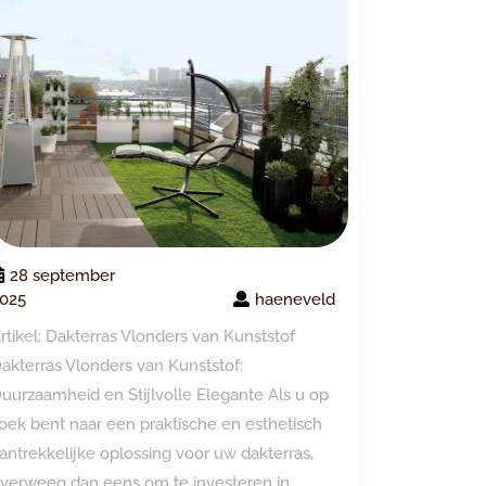
28 september
025
haeneveld
rtikel: Dakterras Vlonders van Kunststof
akterras Vlonders van Kunststof:
uurzaamheid en Stijlvolle Elegante Als u op
oek bent naar een praktische en esthetisch
antrekkelijke oplossing voor uw dakterras,
verweeg dan eens om te investeren in