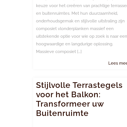
keuze voor het creëren van prachtige terrasse
en buitenruimtes. Met hun duurzaamheid,
onderhoudsgemak en stijlvolle uitstraling zijn
composiet vlonderplanken massief een
uitstekende optie voor wie op zoek is naar ee
hoogwaardige en langdurige oplossing.
Massieve composiet […]
Lees me
Stijlvolle Terrastegels
voor het Balkon:
Transformeer uw
Buitenruimte