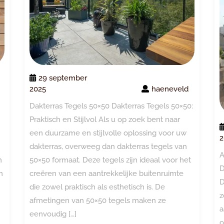
29 september
2025
haeneveld
Dakterras Tegels 50×50 Dakterras Tegels 50×50:
Praktisch en Stijlvol Als u op zoek bent naar
een duurzame en stijlvolle oplossing voor uw
2
dakterras, overweeg dan dakterras tegels van
A
50×50 formaat. Deze tegels zijn ideaal voor het
n
D
creëren van een aantrekkelijke buitenruimte
m
D
die zowel praktisch als esthetisch is. De
z
afmetingen van 50×50 tegels maken ze
a
eenvoudig […]
o