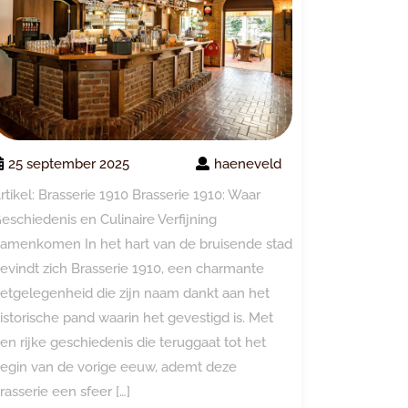
25 september 2025
haeneveld
rtikel: Brasserie 1910 Brasserie 1910: Waar
eschiedenis en Culinaire Verfijning
amenkomen In het hart van de bruisende stad
evindt zich Brasserie 1910, een charmante
etgelegenheid die zijn naam dankt aan het
istorische pand waarin het gevestigd is. Met
en rijke geschiedenis die teruggaat tot het
egin van de vorige eeuw, ademt deze
rasserie een sfeer […]