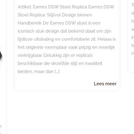
T
Artikel: Eames DSW Stoel Replica Eames DSW
d
Stoel Replica: Stijlvol Design binnen
h
Handbereik De Eames DSW stoel is een
w
iconisch stuk design dat bekend staat om zijn
i
tijdloze uitstraling en comfortabele zit. Helaas is
t
het originele exemplaar vaak prijzig en moeilijk
H
verkrijgbaar. Gelukkig zijn er replica’s
beschikbaar die dezelfde stijl en kwaliteit
bieden, maar dan […]
Lees
Lees meer
meer
n