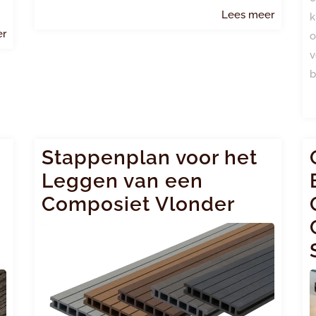
Lees
Lees meer
k
meer
Lees
er
o
meer
v
b
Stappenplan voor het
Leggen van een
Composiet Vlonder