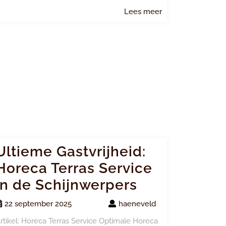
Lees
Lees meer
meer
Ultieme Gastvrijheid:
Horeca Terras Service
in de Schijnwerpers
22 september 2025
haeneveld
rtikel: Horeca Terras Service Optimale Horeca