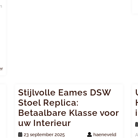
n
n
Lees
er
meer
Stijlvolle Eames DSW
Stoel Replica:
Betaalbare Klasse voor
uw Interieur
23 september 2025
haeneveld
A