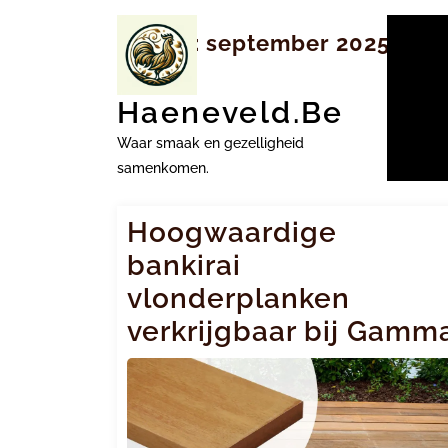
Ga
naar
Maand:
september 2025
inhoud
Haeneveld.be
Waar smaak en gezelligheid
samenkomen.
Hoogwaardige
bankirai
vlonderplanken
verkrijgbaar bij Gamm