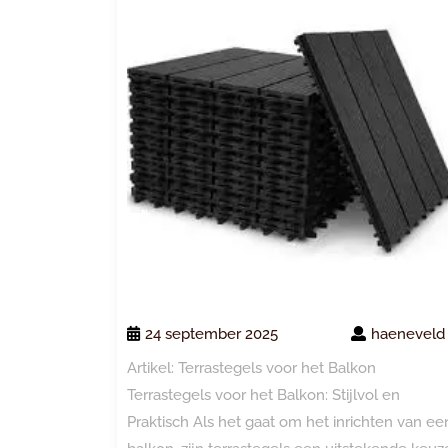
24 september 2025
haeneveld
Artikel: Terrastegels voor het Balkon
Terrastegels voor het Balkon: Stijlvol en
Praktisch Als het gaat om het inrichten van ee