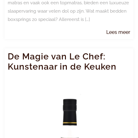
matras en vaak ook een topmatras, bieden een luxueuze
slaapervaring waar velen dol op zijn. Wat maakt bedden
boxsprings zo speciaal? Allereerst is […]
Le
Lees meer
me
De Magie van Le Chef:
Kunstenaar in de Keuken