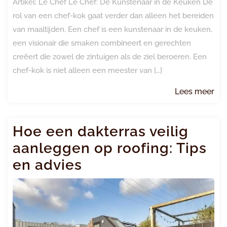
Artikel: Le Chef Le Chef: De Kunstenaar in de Keuken De
rol van een chef-kok gaat verder dan alleen het bereiden
van maaltijden. Een chef is een kunstenaar in de keuken,
een visionair die smaken combineert en gerechten
creëert die zowel de zintuigen als de ziel beroeren. Een
chef-kok is niet alleen een meester van […]
Le
Lees meer
me
Hoe een dakterras veilig
aanleggen op roofing: Tips
en advies