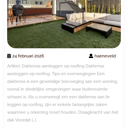
24 februari 2026
haeneveld
Artikel: Dakterras aanleggen op roofing Dakterras
aanleggen op roofing: Tips en overwegingen Een
dakterras is een geweldige toevoeging aan een woning,
vooral in stedelijke omgevingen waar buitenruimte
schaars is. Als u overweegt om een dakterras aan te
leggen op roofing, zijn er enkele belangrijke zaken
waarmee u rekening moet houden. Draagkracht van het
dak Voordat […]