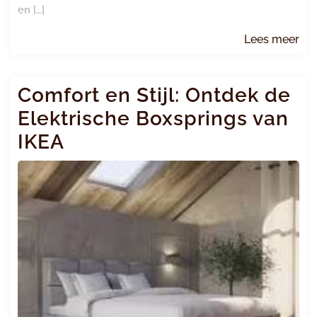
en […]
Le
Lees meer
me
Comfort en Stijl: Ontdek de
Elektrische Boxsprings van
IKEA