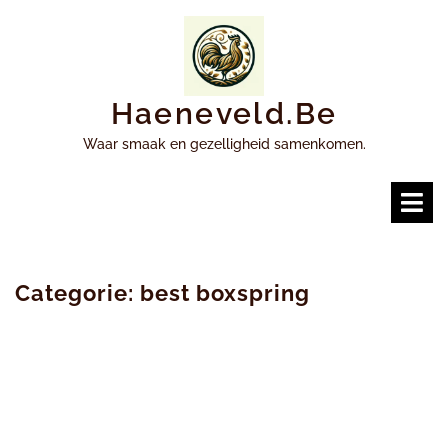
Ga
naar
inhoud
Haeneveld.be
Waar smaak en gezelligheid samenkomen.
O
m
Categorie:
best boxspring