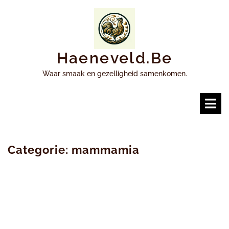
Ga
naar
inhoud
Haeneveld.be
Waar smaak en gezelligheid samenkomen.
O
m
Categorie:
mammamia