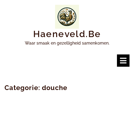
Ga
naar
inhoud
Haeneveld.be
Waar smaak en gezelligheid samenkomen.
O
m
Categorie:
douche