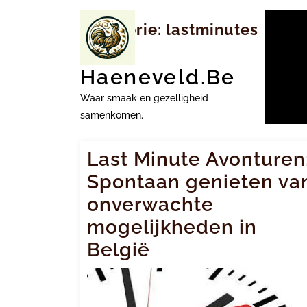
Ga
naar
Categorie:
lastminutes
inhoud
Haeneveld.be
Waar smaak en gezelligheid
samenkomen.
Last Minute Avonturen
Spontaan genieten va
onverwachte
mogelijkheden in
België