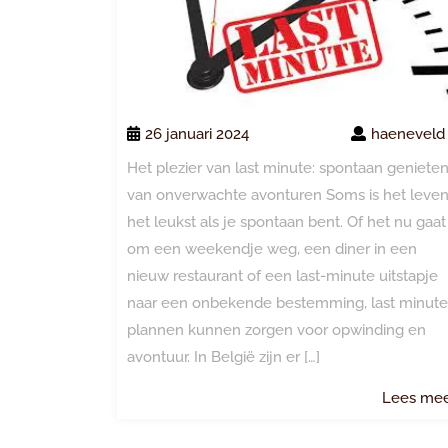
26 januari 2024
haeneveld
Het plezier van last minute: spontaan geniete
van onverwachte avonturen Soms is het leve
het leukst als je spontaan bent. Of het nu gaat
om een weekendje weg, een diner in een
nieuw restaurant of een last-minute uitstapje
naar een onbekende bestemming, last minute
plannen kunnen zorgen voor opwinding en
avontuur. In België zijn er […]
Lees me