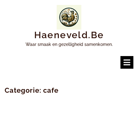
Ga
naar
inhoud
Haeneveld.be
Waar smaak en gezelligheid samenkomen.
O
m
Categorie:
cafe