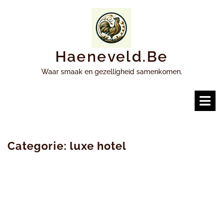
Ga
naar
inhoud
Haeneveld.be
Waar smaak en gezelligheid samenkomen.
O
m
Categorie:
luxe hotel