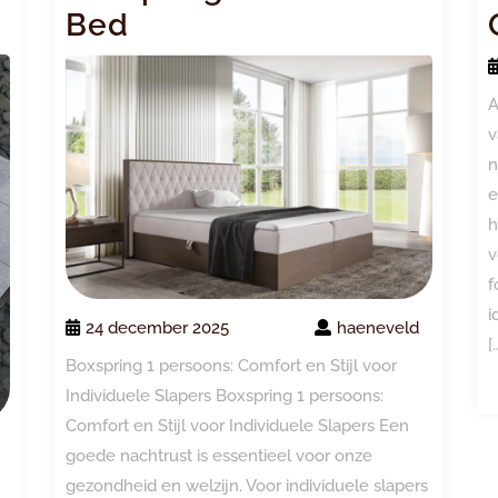
Bed
A
v
n
e
h
v
f
i
24 december 2025
haeneveld
[
Boxspring 1 persoons: Comfort en Stijl voor
Individuele Slapers Boxspring 1 persoons:
Comfort en Stijl voor Individuele Slapers Een
goede nachtrust is essentieel voor onze
gezondheid en welzijn. Voor individuele slapers