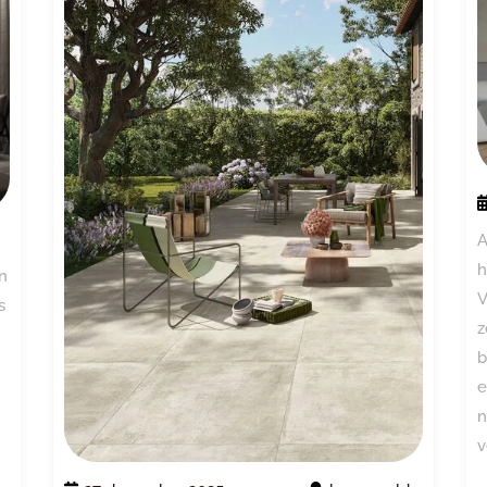
A
h
n
V
s
z
b
e
n
v