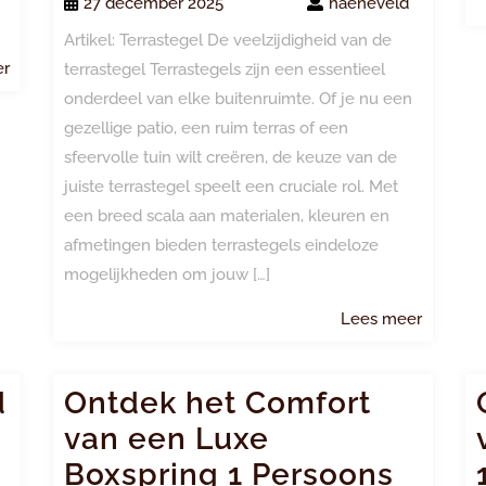
27 december 2025
haeneveld
Artikel: Terrastegel De veelzijdigheid van de
Lees
er
terrastegel Terrastegels zijn een essentieel
meer
onderdeel van elke buitenruimte. Of je nu een
gezellige patio, een ruim terras of een
sfeervolle tuin wilt creëren, de keuze van de
juiste terrastegel speelt een cruciale rol. Met
een breed scala aan materialen, kleuren en
afmetingen bieden terrastegels eindeloze
mogelijkheden om jouw […]
Lees
Lees meer
meer
d
Ontdek het Comfort
van een Luxe
Boxspring 1 Persoons