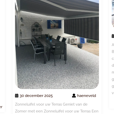
A
B
c
d
m
g
g
v
30 december 2025
haeneveld
Zonneluifel voor uw Terras Geniet van de
Lees
er
Zomer met een Zonneluifel voor uw Terras Een
meer