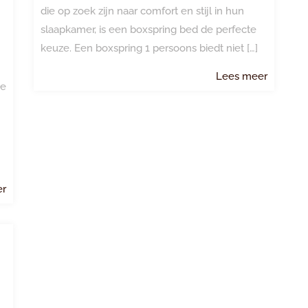
die op zoek zijn naar comfort en stijl in hun
slaapkamer, is een boxspring bed de perfecte
keuze. Een boxspring 1 persoons biedt niet […]
Lees
Lees meer
ze
meer
Lees
er
meer