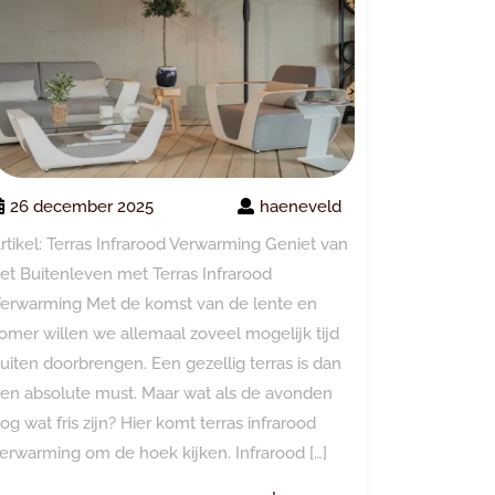
26 december 2025
haeneveld
rtikel: Terras Infrarood Verwarming Geniet van
et Buitenleven met Terras Infrarood
erwarming Met de komst van de lente en
omer willen we allemaal zoveel mogelijk tijd
uiten doorbrengen. Een gezellig terras is dan
en absolute must. Maar wat als de avonden
og wat fris zijn? Hier komt terras infrarood
erwarming om de hoek kijken. Infrarood […]