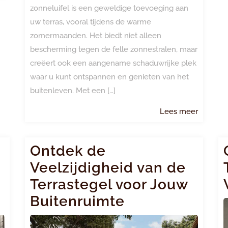
zonneluifel is een geweldige toevoeging aan
uw terras, vooral tijdens de warme
zomermaanden. Het biedt niet alleen
bescherming tegen de felle zonnestralen, maar
creëert ook een aangename schaduwrijke plek
waar u kunt ontspannen en genieten van het
buitenleven. Met een […]
Lees
Lees meer
meer
Ontdek de
Veelzijdigheid van de
Terrastegel voor Jouw
Buitenruimte