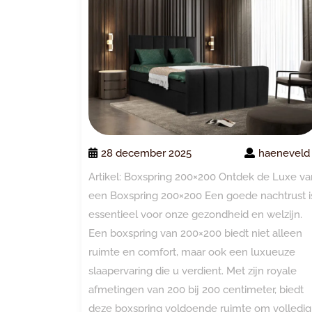
28 december 2025
haeneveld
Artikel: Boxspring 200×200 Ontdek de Luxe va
een Boxspring 200×200 Een goede nachtrust i
essentieel voor onze gezondheid en welzijn.
Een boxspring van 200×200 biedt niet alleen
ruimte en comfort, maar ook een luxueuze
slaapervaring die u verdient. Met zijn royale
afmetingen van 200 bij 200 centimeter, biedt
deze boxspring voldoende ruimte om volledig