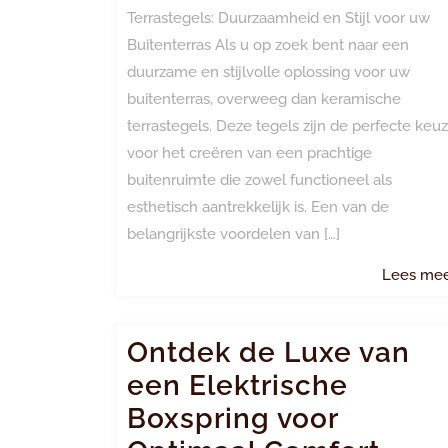
Terrastegels: Duurzaamheid en Stijl voor uw
Buitenterras Als u op zoek bent naar een
duurzame en stijlvolle oplossing voor uw
buitenterras, overweeg dan keramische
terrastegels. Deze tegels zijn de perfecte keu
voor het creëren van een prachtige
buitenruimte die zowel functioneel als
esthetisch aantrekkelijk is. Een van de
belangrijkste voordelen van […]
Lees me
Ontdek de Luxe van
een Elektrische
Boxspring voor