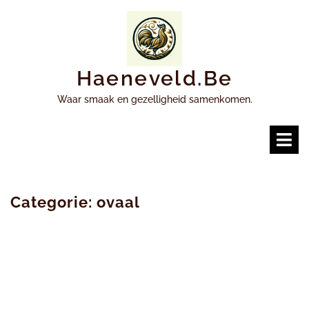
Ga
naar
inhoud
Haeneveld.be
Waar smaak en gezelligheid samenkomen.
O
m
Categorie:
ovaal