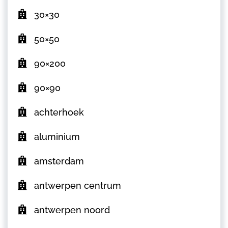
30×30
50×50
90×200
90×90
achterhoek
aluminium
amsterdam
antwerpen centrum
antwerpen noord