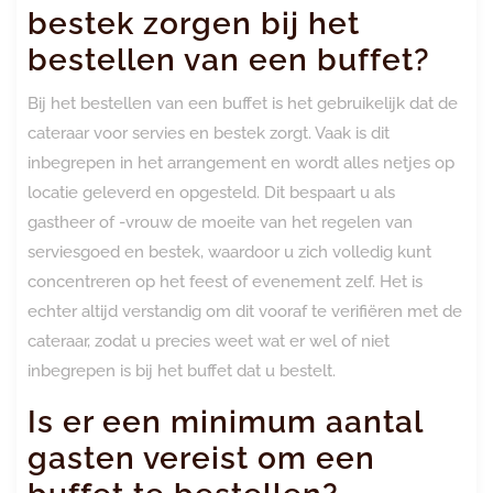
bestek zorgen bij het
bestellen van een buffet?
Bij het bestellen van een buffet is het gebruikelijk dat de
cateraar voor servies en bestek zorgt. Vaak is dit
inbegrepen in het arrangement en wordt alles netjes op
locatie geleverd en opgesteld. Dit bespaart u als
gastheer of -vrouw de moeite van het regelen van
serviesgoed en bestek, waardoor u zich volledig kunt
concentreren op het feest of evenement zelf. Het is
echter altijd verstandig om dit vooraf te verifiëren met de
cateraar, zodat u precies weet wat er wel of niet
inbegrepen is bij het buffet dat u bestelt.
Is er een minimum aantal
gasten vereist om een