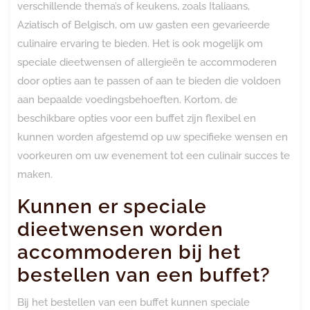
verschillende thema’s of keukens, zoals Italiaans,
Aziatisch of Belgisch, om uw gasten een gevarieerde
culinaire ervaring te bieden. Het is ook mogelijk om
speciale dieetwensen of allergieën te accommoderen
door opties aan te passen of aan te bieden die voldoen
aan bepaalde voedingsbehoeften. Kortom, de
beschikbare opties voor een buffet zijn flexibel en
kunnen worden afgestemd op uw specifieke wensen en
voorkeuren om uw evenement tot een culinair succes te
maken.
Kunnen er speciale
dieetwensen worden
accommoderen bij het
bestellen van een buffet?
Bij het bestellen van een buffet kunnen speciale