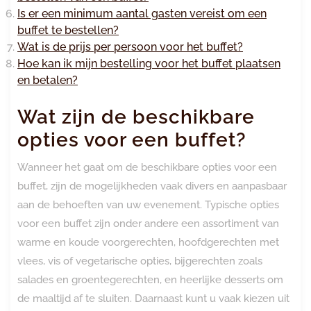
Is er een minimum aantal gasten vereist om een
buffet te bestellen?
Wat is de prijs per persoon voor het buffet?
Hoe kan ik mijn bestelling voor het buffet plaatsen
en betalen?
Wat zijn de beschikbare
opties voor een buffet?
Wanneer het gaat om de beschikbare opties voor een
buffet, zijn de mogelijkheden vaak divers en aanpasbaar
aan de behoeften van uw evenement. Typische opties
voor een buffet zijn onder andere een assortiment van
warme en koude voorgerechten, hoofdgerechten met
vlees, vis of vegetarische opties, bijgerechten zoals
salades en groentegerechten, en heerlijke desserts om
de maaltijd af te sluiten. Daarnaast kunt u vaak kiezen uit