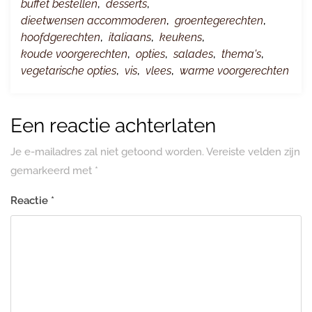
buffet bestellen
,
desserts
,
dieetwensen accommoderen
,
groentegerechten
,
hoofdgerechten
,
italiaans
,
keukens
,
koude voorgerechten
,
opties
,
salades
,
thema's
,
vegetarische opties
,
vis
,
vlees
,
warme voorgerechten
Een reactie achterlaten
Je e-mailadres zal niet getoond worden.
Vereiste velden zijn
gemarkeerd met
*
Reactie
*