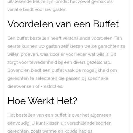
uitstekende keuze zijn, omdat het zowel gemak als
variatie biedt voor uw gasten.
Voordelen van een Buffet
Een buffet bestellen heeft verschillende voordelen. Ten
eerste kunnen uw gasten zelf kiezen welke gerechten ze
willen proeven, waardoor er voor ieder wat wils is. Dit
zorgt voor tevredenheid bij een divers gezelschap.
Bovendien biedt een buffet vaak de mogelijkheid om
gerechten te selecteren die passen bij specifieke
dieetwensen of -restricties.
Hoe Werkt Het?
Het bestellen van een buffet is over het algemeen
eenvoudig. U kunt kiezen uit verschillende soorten
gerechten, zoals warme en koude hapjes,