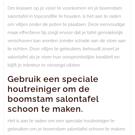
Om krassen op je vloer te voorkomen en je boomstam
salontafel in topconditie te houden, is het aan te raden
om viltjes onder de poten te plaatsen. Deze eenvoudige
maar effectieve tip zorgt ervoor dat je tafel gemakkelijk
verschoven kan worden zonder schade aan de vloer aan
te richten. Door viltjes te gebruiken, behoudt zowel je
salontafel als je vloer hun oorspronkelijke kwaliteit en
blijft je interieur er verzorgd uitzien.
Gebruik een speciale
houtreiniger om de
boomstam salontafel
schoon te maken.
Het is aan te raden om een speciale houtreiniger te
gebruiken om je boomstam salontafel schoon te maken.