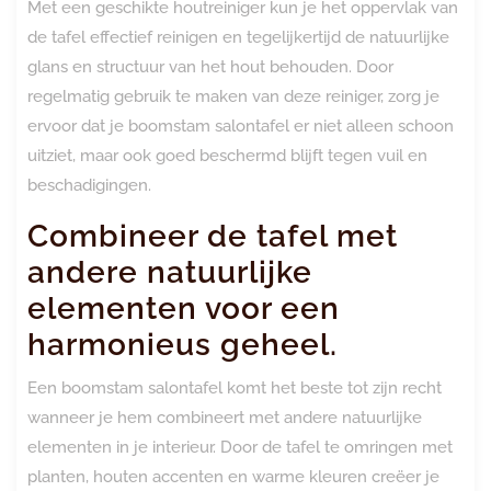
Met een geschikte houtreiniger kun je het oppervlak van
de tafel effectief reinigen en tegelijkertijd de natuurlijke
glans en structuur van het hout behouden. Door
regelmatig gebruik te maken van deze reiniger, zorg je
ervoor dat je boomstam salontafel er niet alleen schoon
uitziet, maar ook goed beschermd blijft tegen vuil en
beschadigingen.
Combineer de tafel met
andere natuurlijke
elementen voor een
harmonieus geheel.
Een boomstam salontafel komt het beste tot zijn recht
wanneer je hem combineert met andere natuurlijke
elementen in je interieur. Door de tafel te omringen met
planten, houten accenten en warme kleuren creëer je