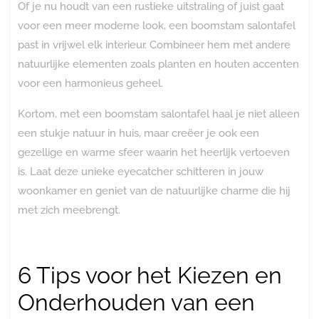
Of je nu houdt van een rustieke uitstraling of juist gaat
voor een meer moderne look, een boomstam salontafel
past in vrijwel elk interieur. Combineer hem met andere
natuurlijke elementen zoals planten en houten accenten
voor een harmonieus geheel.
Kortom, met een boomstam salontafel haal je niet alleen
een stukje natuur in huis, maar creëer je ook een
gezellige en warme sfeer waarin het heerlijk vertoeven
is. Laat deze unieke eyecatcher schitteren in jouw
woonkamer en geniet van de natuurlijke charme die hij
met zich meebrengt.
6 Tips voor het Kiezen en
Onderhouden van een