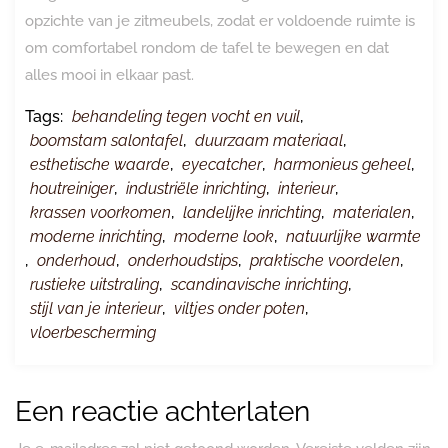
opzichte van je zitmeubels, zodat er voldoende ruimte is
om comfortabel rondom de tafel te bewegen en dat
alles mooi in elkaar past.
Tags:
behandeling tegen vocht en vuil
,
boomstam salontafel
,
duurzaam materiaal
,
esthetische waarde
,
eyecatcher
,
harmonieus geheel
,
houtreiniger
,
industriële inrichting
,
interieur
,
krassen voorkomen
,
landelijke inrichting
,
materialen
,
moderne inrichting
,
moderne look
,
natuurlijke warmte
,
onderhoud
,
onderhoudstips
,
praktische voordelen
,
rustieke uitstraling
,
scandinavische inrichting
,
stijl van je interieur
,
viltjes onder poten
,
vloerbescherming
Een reactie achterlaten