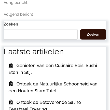
Berichtnavigatie
Vorig
Vorig bericht
bericht
Volgend
Volgend bericht
bericht
Zoeken
Zoeken
Laatste artikelen
Genieten van een Culinaire Reis: Sushi
Eten in Stijl
Ontdek de Natuurlijke Schoonheid van
een Houten Stam Tafel
Ontdek de Betoverende Salino
Feestzaal Ervaring