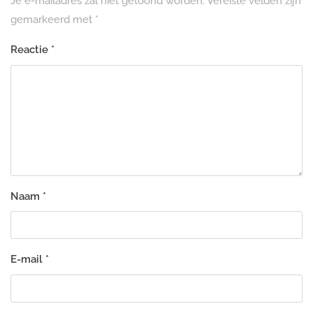
Je e-mailadres zal niet getoond worden.
Vereiste velden zijn
gemarkeerd met
*
Reactie
*
Naam
*
E-mail
*