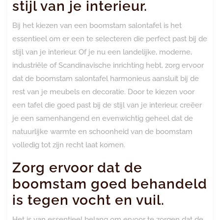
stijl van je interieur.
Bij het kiezen van een boomstam salontafel is het
essentieel om er een te selecteren die perfect past bij de
stijl van je interieur. Of je nu een landelijke, moderne,
industriële of Scandinavische inrichting hebt, zorg ervoor
dat de boomstam salontafel harmonieus aansluit bij de
rest van je meubels en decoratie. Door te kiezen voor
een tafel die goed past bij de stijl van je interieur, creëer
je een samenhangend en evenwichtig geheel dat de
natuurlijke warmte en schoonheid van de boomstam
volledig tot zijn recht laat komen.
Zorg ervoor dat de
boomstam goed behandeld
is tegen vocht en vuil.
Het is van essentieel belang om ervoor te zorgen dat de