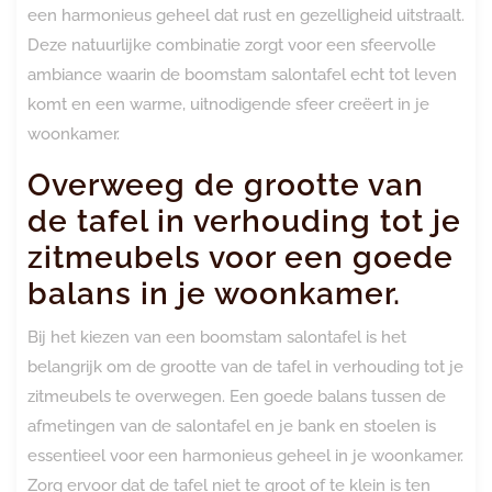
een harmonieus geheel dat rust en gezelligheid uitstraalt.
Deze natuurlijke combinatie zorgt voor een sfeervolle
ambiance waarin de boomstam salontafel echt tot leven
komt en een warme, uitnodigende sfeer creëert in je
woonkamer.
Overweeg de grootte van
de tafel in verhouding tot je
zitmeubels voor een goede
balans in je woonkamer.
Bij het kiezen van een boomstam salontafel is het
belangrijk om de grootte van de tafel in verhouding tot je
zitmeubels te overwegen. Een goede balans tussen de
afmetingen van de salontafel en je bank en stoelen is
essentieel voor een harmonieus geheel in je woonkamer.
Zorg ervoor dat de tafel niet te groot of te klein is ten