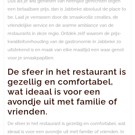
Dus als je wilt genieten van heerlijke gerechten tegen
een betaalbare prijs, dan is Jabbeke absoluut de place to
be. Laat je verrassen door de smaakvolle creaties, de
vriendelijke service en de warme ambiance van de
restaurants in deze regio. Ontdek zelf waarom de prijs-
kwaliteitverhouding van de gastronomie in Jabbeke zo
uitstekend is en maak van elke maaltijd een waar genot
voor je smaakpapillen.
De sfeer in het restaurant is
gezellig en comfortabel,
wat ideaal is voor een
avondje uit met familie of
vrienden.
De sfeer in het restaurant is gezellig en comfortabel, wat
ideaal is voor een avondje uit met familie of vrienden. In