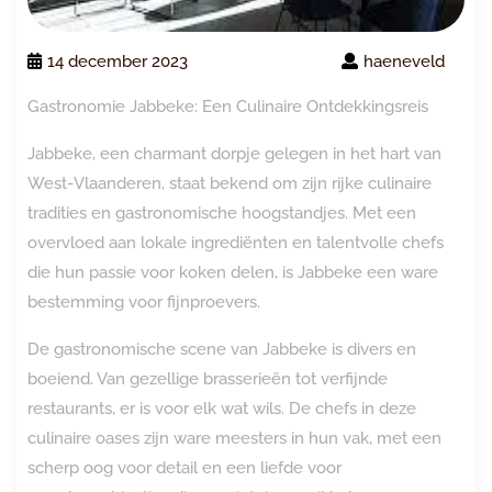
14 december 2023
haeneveld
Gastronomie Jabbeke: Een Culinaire Ontdekkingsreis
Jabbeke, een charmant dorpje gelegen in het hart van
West-Vlaanderen, staat bekend om zijn rijke culinaire
tradities en gastronomische hoogstandjes. Met een
overvloed aan lokale ingrediënten en talentvolle chefs
die hun passie voor koken delen, is Jabbeke een ware
bestemming voor fijnproevers.
De gastronomische scene van Jabbeke is divers en
boeiend. Van gezellige brasserieën tot verfijnde
restaurants, er is voor elk wat wils. De chefs in deze
culinaire oases zijn ware meesters in hun vak, met een
scherp oog voor detail en een liefde voor