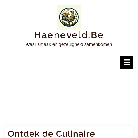
Ga
naar
inhoud
Haeneveld.be
Waar smaak en gezelligheid samenkomen.
O
m
Ontdek de Culinaire