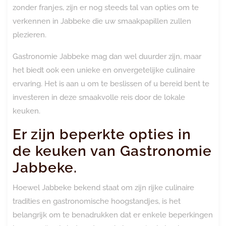
zonder franjes, zijn er nog steeds tal van opties om te
verkennen in Jabbeke die uw smaakpapillen zullen
plezieren.
Gastronomie Jabbeke mag dan wel duurder zijn, maar
het biedt ook een unieke en onvergetelijke culinaire
ervaring. Het is aan u om te beslissen of u bereid bent te
investeren in deze smaakvolle reis door de lokale
keuken.
Er zijn beperkte opties in
de keuken van Gastronomie
Jabbeke.
Hoewel Jabbeke bekend staat om zijn rijke culinaire
tradities en gastronomische hoogstandjes, is het
belangrijk om te benadrukken dat er enkele beperkingen