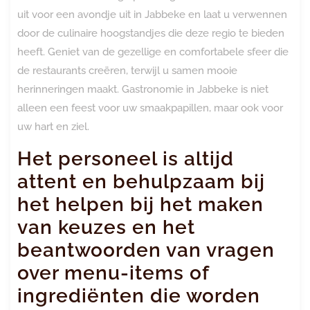
uit voor een avondje uit in Jabbeke en laat u verwennen
door de culinaire hoogstandjes die deze regio te bieden
heeft. Geniet van de gezellige en comfortabele sfeer die
de restaurants creëren, terwijl u samen mooie
herinneringen maakt. Gastronomie in Jabbeke is niet
alleen een feest voor uw smaakpapillen, maar ook voor
uw hart en ziel.
Het personeel is altijd
attent en behulpzaam bij
het helpen bij het maken
van keuzes en het
beantwoorden van vragen
over menu-items of
ingrediënten die worden