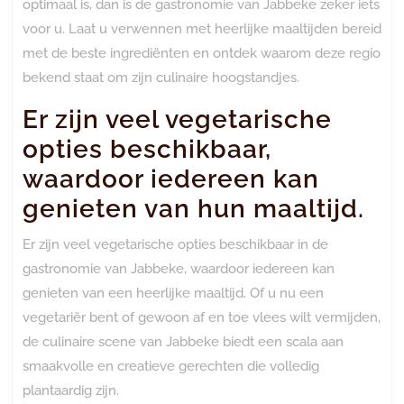
optimaal is, dan is de gastronomie van Jabbeke zeker iets
voor u. Laat u verwennen met heerlijke maaltijden bereid
met de beste ingrediënten en ontdek waarom deze regio
bekend staat om zijn culinaire hoogstandjes.
Er zijn veel vegetarische
opties beschikbaar,
waardoor iedereen kan
genieten van hun maaltijd.
Er zijn veel vegetarische opties beschikbaar in de
gastronomie van Jabbeke, waardoor iedereen kan
genieten van een heerlijke maaltijd. Of u nu een
vegetariër bent of gewoon af en toe vlees wilt vermijden,
de culinaire scene van Jabbeke biedt een scala aan
smaakvolle en creatieve gerechten die volledig
plantaardig zijn.