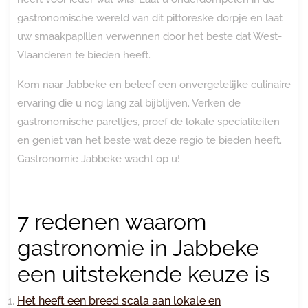
gastronomische wereld van dit pittoreske dorpje en laat
uw smaakpapillen verwennen door het beste dat West-
Vlaanderen te bieden heeft.
Kom naar Jabbeke en beleef een onvergetelijke culinaire
ervaring die u nog lang zal bijblijven. Verken de
gastronomische pareltjes, proef de lokale specialiteiten
en geniet van het beste wat deze regio te bieden heeft.
Gastronomie Jabbeke wacht op u!
7 redenen waarom
gastronomie in Jabbeke
een uitstekende keuze is
Het heeft een breed scala aan lokale en