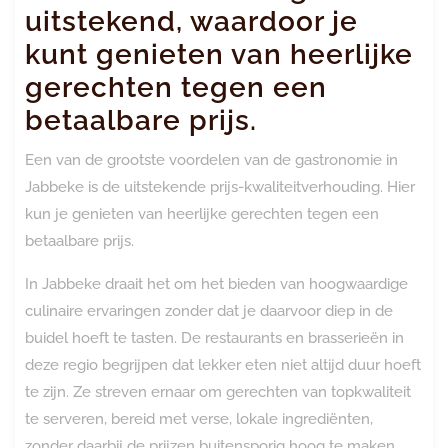
uitstekend, waardoor je
kunt genieten van heerlijke
gerechten tegen een
betaalbare prijs.
Een van de grootste voordelen van de gastronomie in
Jabbeke is de uitstekende prijs-kwaliteitverhouding. Hier
kun je genieten van heerlijke gerechten tegen een
betaalbare prijs.
In Jabbeke draait het om het bieden van hoogwaardige
culinaire ervaringen zonder dat je daarvoor diep in de
buidel hoeft te tasten. De restaurants en brasserieën in
deze regio begrijpen dat lekker eten niet altijd duur hoeft
te zijn. Ze streven ernaar om gerechten van topkwaliteit
te serveren, bereid met verse, lokale ingrediënten,
zonder daarbij de prijzen buitensporig hoog te maken.