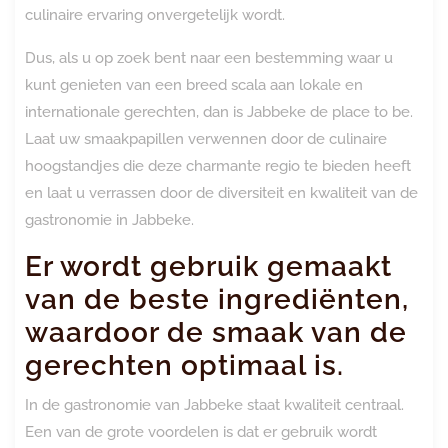
culinaire ervaring onvergetelijk wordt.
Dus, als u op zoek bent naar een bestemming waar u
kunt genieten van een breed scala aan lokale en
internationale gerechten, dan is Jabbeke de place to be.
Laat uw smaakpapillen verwennen door de culinaire
hoogstandjes die deze charmante regio te bieden heeft
en laat u verrassen door de diversiteit en kwaliteit van de
gastronomie in Jabbeke.
Er wordt gebruik gemaakt
van de beste ingrediënten,
waardoor de smaak van de
gerechten optimaal is.
In de gastronomie van Jabbeke staat kwaliteit centraal.
Een van de grote voordelen is dat er gebruik wordt