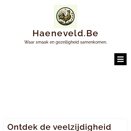
Ga
naar
inhoud
Haeneveld.be
Waar smaak en gezelligheid samenkomen.
O
m
Ontdek de veelzijdigheid