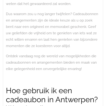
weten dat het gewaardeerd zal worden.
Dus waarom zou u nog langer twijfelen? Cadeaubonnen
en arrangementen zijn de ideale keuze als u op zoek
bent naar een origineel en memorabel geschenk. Geef
uw geliefden de vrijheid om te genieten van iets wat ze
echt willen ervaren en laat hen genieten van bijzondere
momenten die ze koesteren voor altijd.
Ontdek vandaag nog de wereld van mogelijkheden die
cadeaubonnen en arrangementen bieden en maak van
elke gelegenheid een onvergetelijke ervaring!
Hoe gebruik ik een
cadeaubon in Antwerpen?