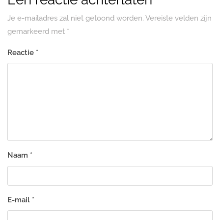
Je e-mailadres zal niet getoond worden.
Vereiste velden zijn
gemarkeerd met
*
Reactie
*
Naam
*
E-mail
*