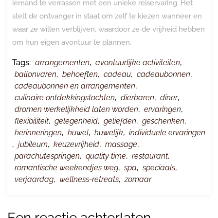
iemand te verrassen met een unieke reiservaring. Het
stelt de ontvanger in staat om zelf te kiezen wanneer en
waar ze willen verblijven, waardoor ze de vrijheid hebben
om hun eigen avontuur te plannen.
Tags:
arrangementen
,
avontuurlijke activiteiten
,
ballonvaren
,
behoeften
,
cadeau
,
cadeaubonnen
,
cadeaubonnen en arrangementen
,
culinaire ontdekkingstochten
,
dierbaren
,
diner
,
dromen werkelijkheid laten worden
,
ervaringen
,
flexibiliteit
,
gelegenheid
,
geliefden
,
geschenken
,
herinneringen
,
huwel
,
huwelijk
,
individuele ervaringen
,
jubileum
,
keuzevrijheid
,
massage
,
parachutespringen
,
quality time
,
restaurant
,
romantische weekendjes weg
,
spa
,
speciaals
,
verjaardag
,
wellness-retreats
,
zomaar
Een reactie achterlaten