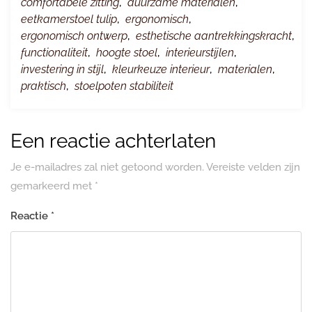
comfortabele zitting
,
duurzame materialen
,
eetkamerstoel tulip
,
ergonomisch
,
ergonomisch ontwerp
,
esthetische aantrekkingskracht
,
functionaliteit
,
hoogte stoel
,
interieurstijlen
,
investering in stijl
,
kleurkeuze interieur
,
materialen
,
praktisch
,
stoelpoten stabiliteit
Een reactie achterlaten
Je e-mailadres zal niet getoond worden.
Vereiste velden zijn
gemarkeerd met
*
Reactie
*