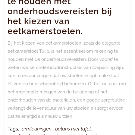
te houden met
onderhoudsvereisten bij
het kiezen van
eetkamerstoelen.
Bij het kiezen van eetkamerstoelen, zoals de elegante
eetkamerstoel Tulip, is het essentieel om rekening te
houden met de onderhoudsvereisten. Door vooraf te
weten welke onderhoudsinstructies van toepassing zijn,
kunt u ervoor zorgen dat uw stoelen in optimale staat
blijven en hun schoonheid behouden. Of het nu gaat om
het regelmatig reinigen van de bekleding of het
onderhouden van de materialen, een goede zorgroutine
verlengt de levensduur van uw stoelen en zorgt ervoor
dat ze er altijd als nieuw uitzien.
Tags:
armleuningen
,
balans met tafel
,