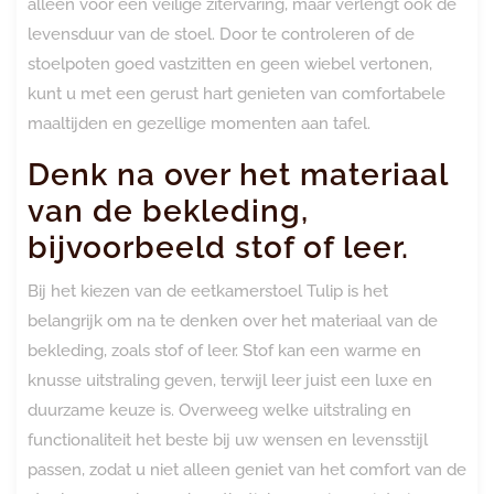
alleen voor een veilige zitervaring, maar verlengt ook de
levensduur van de stoel. Door te controleren of de
stoelpoten goed vastzitten en geen wiebel vertonen,
kunt u met een gerust hart genieten van comfortabele
maaltijden en gezellige momenten aan tafel.
Denk na over het materiaal
van de bekleding,
bijvoorbeeld stof of leer.
Bij het kiezen van de eetkamerstoel Tulip is het
belangrijk om na te denken over het materiaal van de
bekleding, zoals stof of leer. Stof kan een warme en
knusse uitstraling geven, terwijl leer juist een luxe en
duurzame keuze is. Overweeg welke uitstraling en
functionaliteit het beste bij uw wensen en levensstijl
passen, zodat u niet alleen geniet van het comfort van de