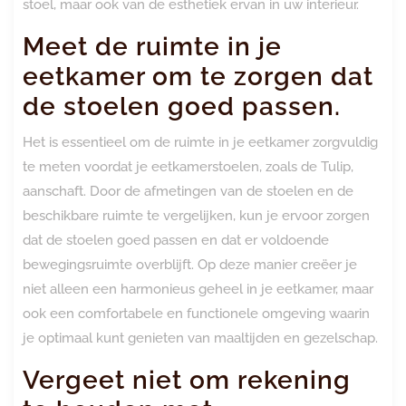
stoel, maar ook van de esthetiek ervan in uw interieur.
Meet de ruimte in je
eetkamer om te zorgen dat
de stoelen goed passen.
Het is essentieel om de ruimte in je eetkamer zorgvuldig
te meten voordat je eetkamerstoelen, zoals de Tulip,
aanschaft. Door de afmetingen van de stoelen en de
beschikbare ruimte te vergelijken, kun je ervoor zorgen
dat de stoelen goed passen en dat er voldoende
bewegingsruimte overblijft. Op deze manier creëer je
niet alleen een harmonieus geheel in je eetkamer, maar
ook een comfortabele en functionele omgeving waarin
je optimaal kunt genieten van maaltijden en gezelschap.
Vergeet niet om rekening