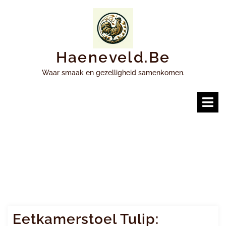
Ga
naar
inhoud
Haeneveld.be
Waar smaak en gezelligheid samenkomen.
O
m
Eetkamerstoel Tulip: