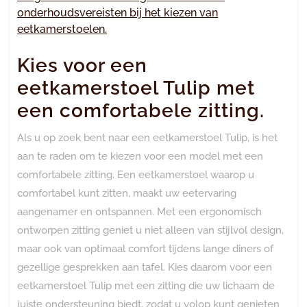
onderhoudsvereisten bij het kiezen van
eetkamerstoelen.
Kies voor een
eetkamerstoel Tulip met
een comfortabele zitting.
Als u op zoek bent naar een eetkamerstoel Tulip, is het
aan te raden om te kiezen voor een model met een
comfortabele zitting. Een eetkamerstoel waarop u
comfortabel kunt zitten, maakt uw eetervaring
aangenamer en ontspannen. Met een ergonomisch
ontworpen zitting geniet u niet alleen van stijlvol design,
maar ook van optimaal comfort tijdens lange diners of
gezellige gesprekken aan tafel. Kies daarom voor een
eetkamerstoel Tulip met een zitting die uw lichaam de
juiste ondersteuning biedt, zodat u volop kunt genieten