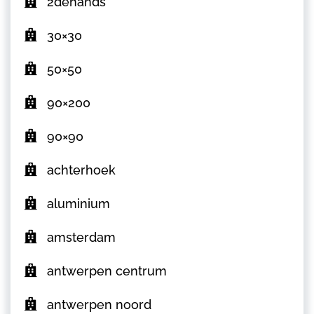
2dehands
30×30
50×50
90×200
90×90
achterhoek
aluminium
amsterdam
antwerpen centrum
antwerpen noord