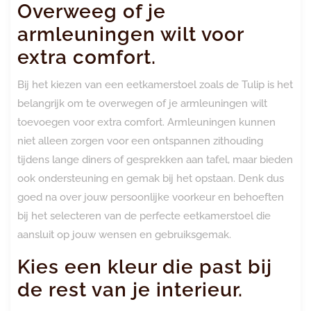
Overweeg of je
armleuningen wilt voor
extra comfort.
Bij het kiezen van een eetkamerstoel zoals de Tulip is het
belangrijk om te overwegen of je armleuningen wilt
toevoegen voor extra comfort. Armleuningen kunnen
niet alleen zorgen voor een ontspannen zithouding
tijdens lange diners of gesprekken aan tafel, maar bieden
ook ondersteuning en gemak bij het opstaan. Denk dus
goed na over jouw persoonlijke voorkeur en behoeften
bij het selecteren van de perfecte eetkamerstoel die
aansluit op jouw wensen en gebruiksgemak.
Kies een kleur die past bij
de rest van je interieur.