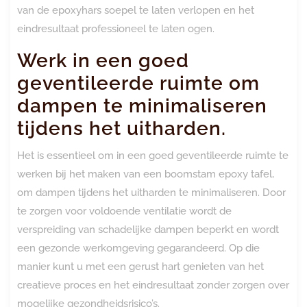
van de epoxyhars soepel te laten verlopen en het
eindresultaat professioneel te laten ogen.
Werk in een goed
geventileerde ruimte om
dampen te minimaliseren
tijdens het uitharden.
Het is essentieel om in een goed geventileerde ruimte te
werken bij het maken van een boomstam epoxy tafel,
om dampen tijdens het uitharden te minimaliseren. Door
te zorgen voor voldoende ventilatie wordt de
verspreiding van schadelijke dampen beperkt en wordt
een gezonde werkomgeving gegarandeerd. Op die
manier kunt u met een gerust hart genieten van het
creatieve proces en het eindresultaat zonder zorgen over
mogelijke gezondheidsrisico’s.