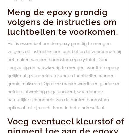
Meng de epoxy grondig
volgens de instructies om
luchtbellen te voorkomen.
Het is essentieel om de epoxy grondig te mengen
volgens de instructies om luchtbellen te voorkomen bij
het maken van een boomstam epoxy tafel. Door
zorgvuldig en nauwkeurig te mengen, wordt de epoxy
gelijkmatig verdeeld en kunnen luchtbellen worden
geminimaliseerd. Op deze manier wordt een gladde en
heldere afwerking gegarandeerd, waardoor de
natuurlijke schoonheid van de houten boomstam
optimaal tot zijn recht komt in het eindresultaat.
Voeg eventueel kleurstof of
pigment toe aan de epoxy