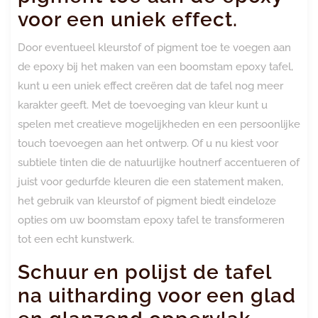
voor een uniek effect.
Door eventueel kleurstof of pigment toe te voegen aan
de epoxy bij het maken van een boomstam epoxy tafel,
kunt u een uniek effect creëren dat de tafel nog meer
karakter geeft. Met de toevoeging van kleur kunt u
spelen met creatieve mogelijkheden en een persoonlijke
touch toevoegen aan het ontwerp. Of u nu kiest voor
subtiele tinten die de natuurlijke houtnerf accentueren of
juist voor gedurfde kleuren die een statement maken,
het gebruik van kleurstof of pigment biedt eindeloze
opties om uw boomstam epoxy tafel te transformeren
tot een echt kunstwerk.
Schuur en polijst de tafel
na uitharding voor een glad