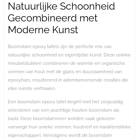
Natuurlijke Schoonheid
Gecombineerd met
Moderne Kunst
Boomstam epoxy tafels zijn de perfecte mix van
natuurlijke schoonheid en eigentijdse kunst. Deze unieke
meubelstukken combineren de warmte en organische
vormen van hout met de glans en duurzaamheid van
epoxyhars, resulterend in adembenemende creaties die
elke ruimte verfraaien.
Een boomstam epoxy tafel begint met het zorgvuldig
selecteren van een prachtige houten boomstam als
basis. Deze boomstammen worden vaak gekozen
vanwege hun unieke vormen, houtnerf en karakteristieke
eigenschappen. Vervolgens wordt de boomstam