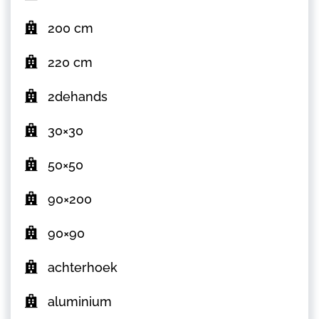
200 cm
220 cm
2dehands
30×30
50×50
90×200
90×90
achterhoek
aluminium