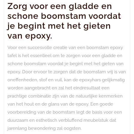
Zorg voor een gladde en
schone boomstam voordat
je begint met het gieten
van epoxy.
Voor een succesvolle creatie van een boomstam epoxy
tafel is het essentieel om te zorgen voor een gladde en
schone boomstam voordat je begint met het gieten van
epoxy. Door ervoor te zorgen dat de boomstam vrij is van
oneffenheden, stof en vuil, kan de epoxyhars gelijkmatig
worden aangebracht en zal het eindresultaat een
prachtige combinatie zijn van de natuurlijke kenmerken
van het hout en de glans van de epoxy. Een goede
voorbereiding van de boomstam legt de basis voor een
duurzaam en esthetisch verbluffend meubelstuk dat
jarenlang bewondering zal oogsten.