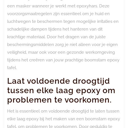
een masker wanneer je werkt met epoxyhars. Deze
voorzorgsmaatregelen zijn essentieel om je huid en
luchtwegen te beschermen tegen mogelijke irritaties en
schadelijke dampen tijdens het hanteren van dit
krachtige materiaal. Door het dragen van de juiste
beschermingsmiddelen zorg je niet alleen voor je eigen
veiligheid, maar ook voor een gezonde werkomgeving
tijdens het creëren van jouw prachtige boomstam epoxy
tafel.
Laat voldoende droogtijd
tussen elke laag epoxy om
problemen te voorkomen.
Het is essentieel om voldoende droogtijd te laten tussen
elke laag epoxy bij het maken van een boomstam epoxy
tafel, om problemen te voorkomen. Door geduldig te