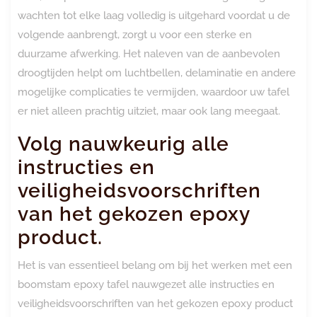
wachten tot elke laag volledig is uitgehard voordat u de
volgende aanbrengt, zorgt u voor een sterke en
duurzame afwerking. Het naleven van de aanbevolen
droogtijden helpt om luchtbellen, delaminatie en andere
mogelijke complicaties te vermijden, waardoor uw tafel
er niet alleen prachtig uitziet, maar ook lang meegaat.
Volg nauwkeurig alle
instructies en
veiligheidsvoorschriften
van het gekozen epoxy
product.
Het is van essentieel belang om bij het werken met een
boomstam epoxy tafel nauwgezet alle instructies en
veiligheidsvoorschriften van het gekozen epoxy product