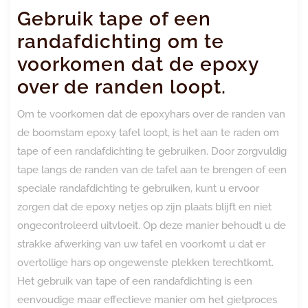
Gebruik tape of een
randafdichting om te
voorkomen dat de epoxy
over de randen loopt.
Om te voorkomen dat de epoxyhars over de randen van
de boomstam epoxy tafel loopt, is het aan te raden om
tape of een randafdichting te gebruiken. Door zorgvuldig
tape langs de randen van de tafel aan te brengen of een
speciale randafdichting te gebruiken, kunt u ervoor
zorgen dat de epoxy netjes op zijn plaats blijft en niet
ongecontroleerd uitvloeit. Op deze manier behoudt u de
strakke afwerking van uw tafel en voorkomt u dat er
overtollige hars op ongewenste plekken terechtkomt.
Het gebruik van tape of een randafdichting is een
eenvoudige maar effectieve manier om het gietproces