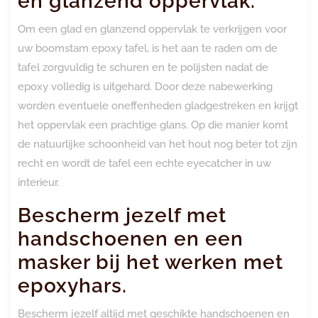
en glanzend oppervlak.
Om een glad en glanzend oppervlak te verkrijgen voor
uw boomstam epoxy tafel, is het aan te raden om de
tafel zorgvuldig te schuren en te polijsten nadat de
epoxy volledig is uitgehard. Door deze nabewerking
worden eventuele oneffenheden gladgestreken en krijgt
het oppervlak een prachtige glans. Op die manier komt
de natuurlijke schoonheid van het hout nog beter tot zijn
recht en wordt de tafel een echte eyecatcher in uw
interieur.
Bescherm jezelf met
handschoenen en een
masker bij het werken met
epoxyhars.
Bescherm jezelf altijd met geschikte handschoenen en