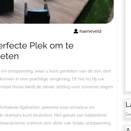
haeneveld
rfecte Plek om te
ieten
 en ontspanning, waar u kunt genieten van de zon, een
 komen in een prachtige omgeving. Of het nu bij uw
wembad terras biedt de ideale setting voor zomerse dagen
L
fortabele ligstoelen, parasols voor schaduw en
Ge
de drankjes kunt bestellen. Het geluid van kabbelend
nebrandcrème creëren een sfeer van totale ontspanning.
A