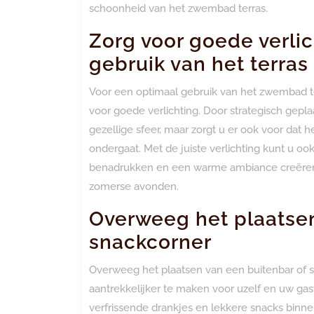
schoonheid van het zwembad terras.
Zorg voor goede verlic
gebruik van het terras
Voor een optimaal gebruik van het zwembad te
voor goede verlichting. Door strategisch geplaa
gezellige sfeer, maar zorgt u er ook voor dat he
ondergaat. Met de juiste verlichting kunt u o
benadrukken en een warme ambiance creëren 
zomerse avonden.
Overweeg het plaatsen
snackcorner
Overweeg het plaatsen van een buitenbar of 
aantrekkelijker te maken voor uzelf en uw ga
verfrissende drankjes en lekkere snacks binne