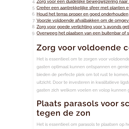
Zorg voor een duidelijke bewegwijzering naa
Creëer een aantrekkelijke sfeer met planten
Houd het terras proper en goed onderhouden
Voorzie voldoende afvalbakken om de omgevi
Zorg voor goede verlichting voor ’s avonds geb
Overweeg het plaatsen van een buitenbar of 
Zorg voor voldoende c
Het is essentieel om te zorgen voor voldoend
gasten optimaal kunnen ontspannen en geniet
bieden de perfecte plek om tot rust te komen
uitzicht. Door te investeren in kwalitatieve li
gasten zich welkom voelen en volop kunnen ge
Plaats parasols voor
tegen de zon
Het is essentieel om parasols te plaatsen op 