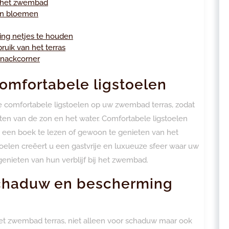
r het zwembad
 en bloemen
ng netjes te houden
ruik van het terras
snackcorner
omfortabele ligstoelen
e comfortabele ligstoelen op uw zwembad terras, zodat
en van de zon en het water. Comfortabele ligstoelen
, een boek te lezen of gewoon te genieten van het
gstoelen creëert u een gastvrije en luxueuze sfeer waar uw
nieten van hun verblijf bij het zwembad.
 schaduw en bescherming
het zwembad terras, niet alleen voor schaduw maar ook