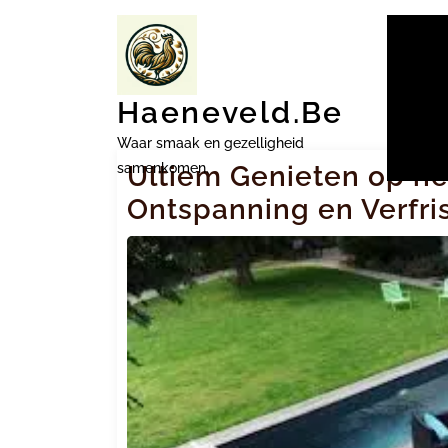
Ga
naar
inhoud
Haeneveld.be
Waar smaak en gezelligheid
samenkomen.
Ultiem Genieten op h
Ontspanning en Verfriss