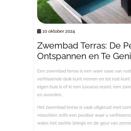
10 oktober 2024
Zwembad Terras: De Pe
Ontspannen en Te Gen
Een zwembad terras is een ware oase van rust
verfrissende duik kunt nemen en tot rust kunt
eigen huis is of in een luxueus resort, een z
en avonden.
Het zwembad terras is vaak uitgerust met com
misschien zelfs een poolbar waar u verfrissen
water, het zachte briesje en de geur van zon