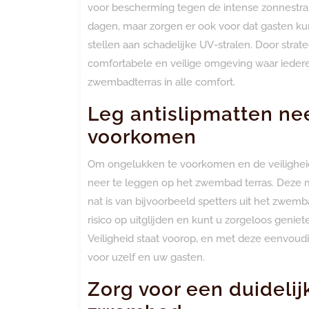
voor bescherming tegen de intense zonnestral
dagen, maar zorgen er ook voor dat gasten ku
stellen aan schadelijke UV-stralen. Door strat
comfortabele en veilige omgeving waar ieder
zwembadterras in alle comfort.
Leg antislipmatten nee
voorkomen
Om ongelukken te voorkomen en de veiligheid 
neer te leggen op het zwembad terras. Deze ma
nat is van bijvoorbeeld spetters uit het zwemb
risico op uitglijden en kunt u zorgeloos gen
Veiligheid staat voorop, en met deze eenvoud
voor uzelf en uw gasten.
Zorg voor een duideli