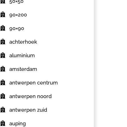
50×50
90×200
90×90
achterhoek
aluminium
amsterdam
antwerpen centrum
antwerpen noord
antwerpen zuid
auping