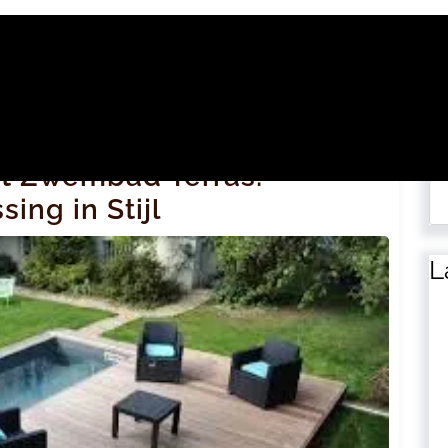
Zo
et Zwembad Terras:
ing in Stijl
L