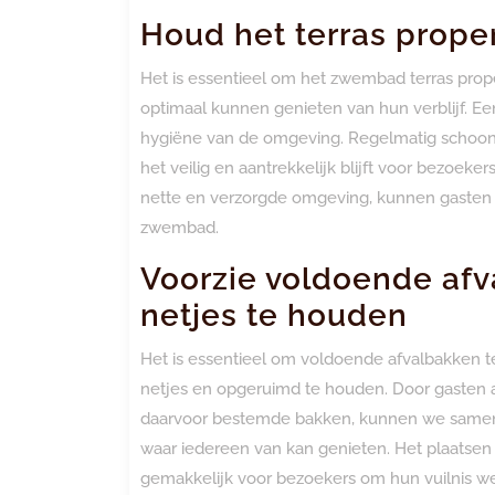
Houd het terras prop
Het is essentieel om het zwembad terras pro
optimaal kunnen genieten van hun verblijf. Een
hygiëne van de omgeving. Regelmatig schoon
het veilig en aantrekkelijk blijft voor bezoe
nette en verzorgde omgeving, kunnen gasten in
zwembad.
Voorzie voldoende af
netjes te houden
Het is essentieel om voldoende afvalbakken 
netjes en opgeruimd te houden. Door gasten 
daarvoor bestemde bakken, kunnen we same
waar iedereen van kan genieten. Het plaatsen 
gemakkelijk voor bezoekers om hun vuilnis w