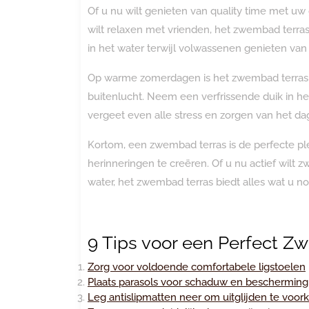
Of u nu wilt genieten van quality time met u
wilt relaxen met vrienden, het zwembad terras
in het water terwijl volwassenen genieten v
Op warme zomerdagen is het zwembad terras d
buitenlucht. Neem een verfrissende duik in het
vergeet even alle stress en zorgen van het dag
Kortom, een zwembad terras is de perfecte p
herinneringen te creëren. Of u nu actief wilt
water, het zwembad terras biedt alles wat u no
9 Tips voor een Perfect Z
Zorg voor voldoende comfortabele ligstoelen
Plaats parasols voor schaduw en bescherming
Leg antislipmatten neer om uitglijden te voo