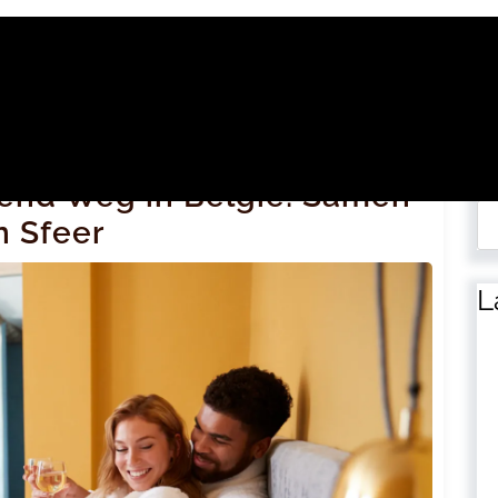
Zo
end Weg in België: Samen
n Sfeer
L