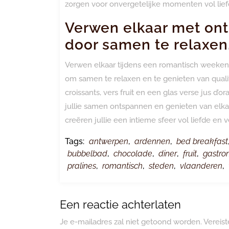
zorgen voor onvergetelijke momenten vol lie
Verwen elkaar met ontb
door samen te relaxen
Verwen elkaar tijdens een romantisch weekend
om samen te relaxen en te genieten van quali
croissants, vers fruit en een glas verse jus d
jullie samen ontspannen en genieten van elkaa
creëren jullie een intieme sfeer vol liefde en 
Tags:
antwerpen
,
ardennen
,
bed breakfast
bubbelbad
,
chocolade
,
diner
,
fruit
,
gastro
pralines
,
romantisch
,
steden
,
vlaanderen
,
Een reactie achterlaten
Je e-mailadres zal niet getoond worden.
Vereis