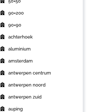
50×50
90×200
90×90
achterhoek
aluminium
amsterdam
antwerpen centrum
antwerpen noord
antwerpen zuid
auping