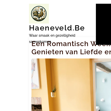
Ga
naar
inhoud
Haeneveld.be
Waar smaak en gezelligheid
samenkomen.
Een Romantisch Week
Genieten van Liefde e