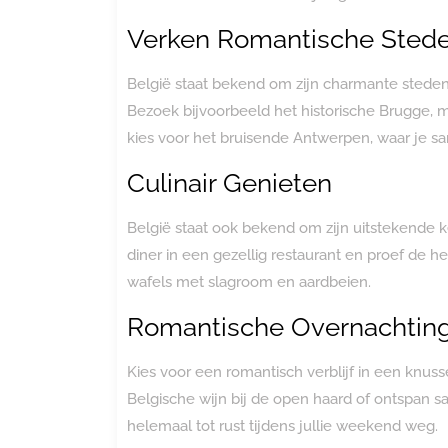
Verken Romantische Sted
België staat bekend om zijn charmante steden
Bezoek bijvoorbeeld het historische Brugge, m
kies voor het bruisende Antwerpen, waar je sa
Culinair Genieten
België staat ook bekend om zijn uitstekende k
diner in een gezellig restaurant en proef de h
wafels met slagroom en aardbeien.
Romantische Overnachtin
Kies voor een romantisch verblijf in een knuss
Belgische wijn bij de open haard of ontspan
helemaal tot rust tijdens jullie weekend weg.