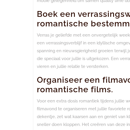
mooie gelegenheid om samen quality time doo
Boek een verrassings
romantische bestemm
Verras je geliefde met een onvergetelijk we
een verrassingsverblijf in een idyllische omg
spanning en nieuwsgierigheid groeien terwijl j
die speciaal voor jullie is uitgekozen. Een ve
vieren en jullie relatie te versterken.
Organiseer een filmavo
romantische films.
Voor een extra dosis romantiek tijdens jullie
filmavond te organiseren met jullie favoriete 
dekentje, zet wat kaarsen aan en geniet van kl
sneller doen kloppen. Het creëren van deze int