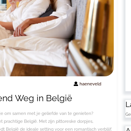
haeneveld
nd Weg in België
L
tje om samen met je geliefde van te genieten?
Ge
rachtige België. Met zijn pittoreske dorpjes,
A
dt België de ideale setting voor een romantisch verblijf.