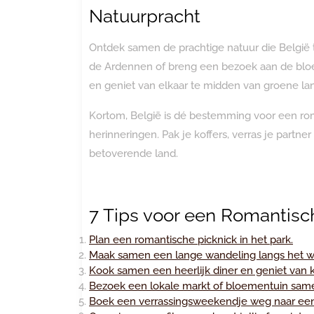
Natuurpracht
Ontdek samen de prachtige natuur die België
de Ardennen of breng een bezoek aan de bloem
en geniet van elkaar te midden van groene l
Kortom, België is dé bestemming voor een ro
herinneringen. Pak je koffers, verras je partne
betoverende land.
7 Tips voor een Romantisc
Plan een romantische picknick in het park.
Maak samen een lange wandeling langs het wa
Kook samen een heerlijk diner en geniet van ka
Bezoek een lokale markt of bloementuin sam
Boek een verrassingsweekendje weg naar ee