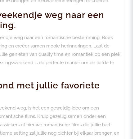
r te brengen en nieuwe herinneringen te creëren.
weekendje weg naar een
ing.
ekendje weg naar een romantische bestemming. Boek
eving en creëer samen mooie herinneringen. Laat de
ullie genieten van quality time en romantiek op een plek
rrassingsweekend is de perfecte manier om de liefde te
nd met jullie favoriete
 weekend weg, is het een geweldig idee om een
romantische films. Kruip gezellig samen onder een
assiekers of nieuwe romantische films die jullie hart
ieme setting zal jullie nog dichter bij elkaar brengen en