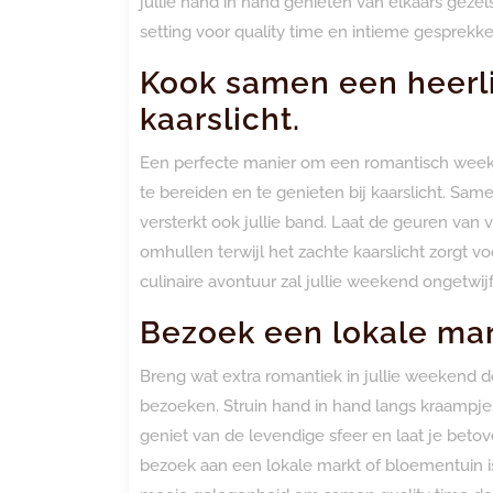
jullie hand in hand genieten van elkaars geze
setting voor quality time en intieme gesprekke
Kook samen een heerli
kaarslicht.
Een perfecte manier om een romantisch weeke
te bereiden en te genieten bij kaarslicht. Sam
versterkt ook jullie band. Laat de geuren van
omhullen terwijl het zachte kaarslicht zorgt 
culinaire avontuur zal jullie weekend ongetwi
Bezoek een lokale ma
Breng wat extra romantiek in jullie weekend 
bezoeken. Struin hand in hand langs kraampje
geniet van de levendige sfeer en laat je bet
bezoek aan een lokale markt of bloementuin is