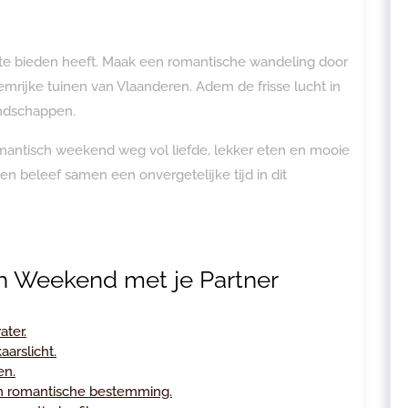
 te bieden heeft. Maak een romantische wandeling door
rijke tuinen van Vlaanderen. Adem de frisse lucht in
andschappen.
mantisch weekend weg vol liefde, lekker eten en mooie
r en beleef samen een onvergetelijke tijd in dit
h Weekend met je Partner
ter.
arslicht.
en.
n romantische bestemming.