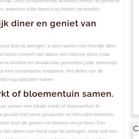
lschap. Deze ontspannende activiteit creëert de perfecte
n, waardoor jullie band nog sterker zal worden.
jk diner en geniet van
nd door te brengen, is door samen een heerlijk diner
en koken creëert niet alleen een intieme sfeer, maar
 verse kruiden en smaakvolle gerechten jullie samenzijn
voor een romantische ambiance. Het delen van dit
jfeld nog specialer maken.
rkt of bloementuin samen.
door samen een lokale markt of bloementuin te
s gevuld met verse producten en kleurrijke bloemen,
overen door de geuren en kleuren om je heen. Een
C
 niet alleen een feest voor de zintuigen, maar ook een