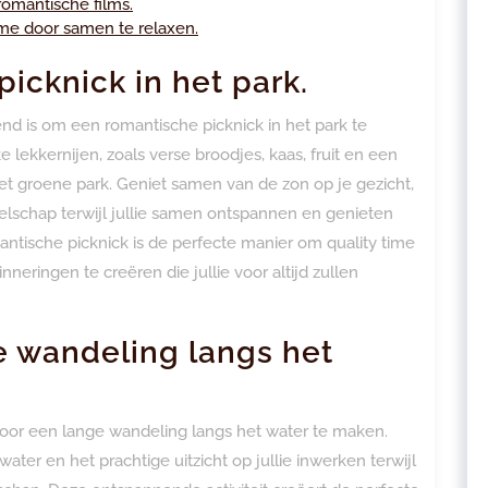
romantische films.
ime door samen te relaxen.
icknick in het park.
 is om een ​​romantische picknick in het park te
lekkernijen, zoals verse broodjes, kaas, fruit en een
n het groene park. Geniet samen van de zon op je gezicht,
zelschap terwijl jullie samen ontspannen en genieten
ntische picknick is de perfecte manier om quality time
neringen te creëren die jullie voor altijd zullen
 wandeling langs het
or een lange wandeling langs het water te maken.
er en het prachtige uitzicht op jullie inwerken terwijl