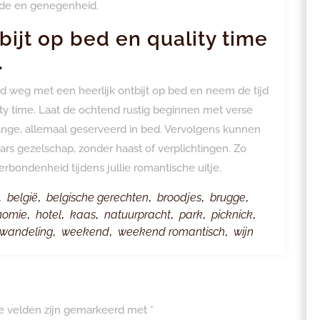
fde en genegenheid.
ijt op bed en quality time
.
 weg met een heerlijk ontbijt op bed en neem de tijd
ty time. Laat de ochtend rustig beginnen met verse
’orange, allemaal geserveerd in bed. Vervolgens kunnen
rs gezelschap, zonder haast of verplichtingen. Zo
verbondenheid tijdens jullie romantische uitje.
,
belgië
,
belgische gerechten
,
broodjes
,
brugge
,
nomie
,
hotel
,
kaas
,
natuurpracht
,
park
,
picknick
,
wandeling
,
weekend
,
weekend romantisch
,
wijn
te velden zijn gemarkeerd met
*