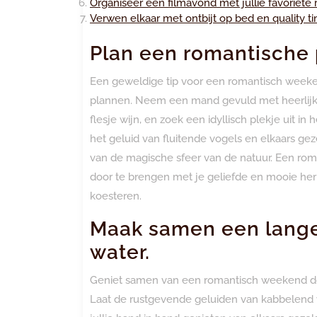
Organiseer een filmavond met jullie favoriete 
Verwen elkaar met ontbijt op bed en quality t
Plan een romantische p
Een geweldige tip voor een romantisch weekend
plannen. Neem een ​​mand gevuld met heerlijke 
flesje wijn, en zoek een idyllisch plekje uit i
het geluid van fluitende vogels en elkaars ge
van de magische sfeer van de natuur. Een roma
door te brengen met je geliefde en mooie herin
koesteren.
Maak samen een lange
water.
Geniet samen van een romantisch weekend do
Laat de rustgevende geluiden van kabbelend wat