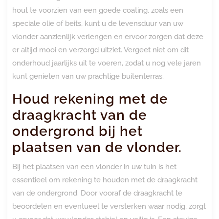
hout te voorzien van een goede coating, zoals een
speciale olie of beits, kunt u de levensduur van uw
vlonder aanzienlijk verlengen en ervoor zorgen dat deze
er altijd mooi en verzorgd uitziet. Vergeet niet om dit
onderhoud jaarlijks uit te voeren, zodat u nog vele jaren
kunt genieten van uw prachtige buitenterras.
Houd rekening met de
draagkracht van de
ondergrond bij het
plaatsen van de vlonder.
Bij het plaatsen van een vlonder in uw tuin is het
essentieel om rekening te houden met de draagkracht
van de ondergrond. Door vooraf de draagkracht te
beoordelen en eventueel te versterken waar nodig, zorgt