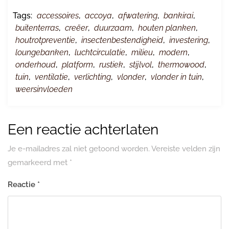
Tags:
accessoires
,
accoya
,
afwatering
,
bankirai
,
buitenterras
,
creëer
,
duurzaam
,
houten planken
,
houtrotpreventie
,
insectenbestendigheid
,
investering
,
loungebanken
,
luchtcirculatie
,
milieu
,
modern
,
onderhoud
,
platform
,
rustiek
,
stijlvol
,
thermowood
,
tuin
,
ventilatie
,
verlichting
,
vlonder
,
vlonder in tuin
,
weersinvloeden
Een reactie achterlaten
Je e-mailadres zal niet getoond worden.
Vereiste velden zijn
gemarkeerd met
*
Reactie
*