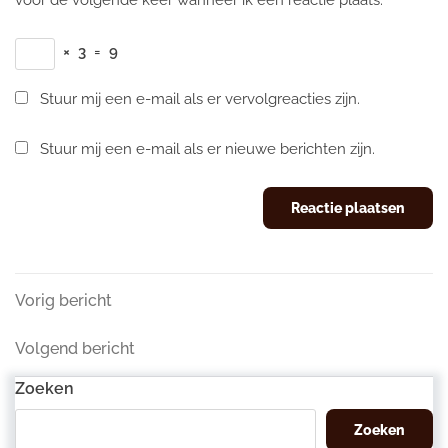
voor de volgende keer wanneer ik een reactie plaats.
×
3
=
9
Stuur mij een e-mail als er vervolgreacties zijn.
Stuur mij een e-mail als er nieuwe berichten zijn.
Berichtnavigatie
Vorig
Vorig bericht
bericht
Volgend
Volgend bericht
bericht
Zoeken
Zoeken