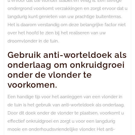
u ervoor dat uw vlonder stabiel en veilig is. Een stevige
ondergrond voorkomt verzakkingen en zorgt ervoor dat u
langdurig kunt genieten van uw prachtige buitenterras.
Het is daarom verstandig om deze belangrijke factor niet
over het hoofd te zien bij het realiseren van uw
droomvlonder in de tuin.
Gebruik anti-worteldoek als
onderlaag om onkruidgroei
onder de vlonder te
voorkomen.
Een handige tip voor het aanleggen van een vlonder in
de tuin is het gebruik van anti-worteldoek als onderlaag.
Door dit doek onder de vlonder te plaatsen, voorkomt u
effectief onkruidgroei en zorgt u voor een langdurig
mooie en onderhoudsvriendelijke vlonder. Het anti-