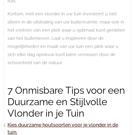
rust.
Kortom, met een vlonder in uw tuin investeert u niet
alleen in de uitstraling van uw buitenruimte, maar ook in
het creëren van een plek waar u optimaal kunt genieten
van het buitenleven. Laat u inspireren door de
mogelijkheden en maak van uw tuin een plek waar u
zich elke dag opnieuw kunt laten verrassen door de
schoonheid van de natuur.
7 Onmisbare Tips voor een
Duurzame en Stijlvolle
Vlonder in je Tuin
Kies duurzame houtsoorten voor je vlonder in de
tuin.