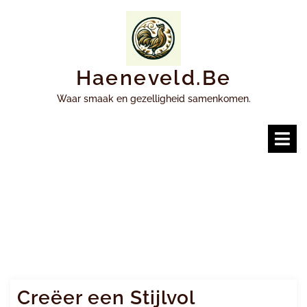
Ga
naar
inhoud
Haeneveld.be
Waar smaak en gezelligheid samenkomen.
O
m
Creëer een Stijlvol