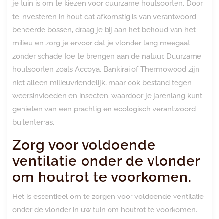
je tuin is om te kiezen voor duurzame houtsoorten. Door
te investeren in hout dat afkomstig is van verantwoord
beheerde bossen, draag je bij aan het behoud van het
milieu en zorg je ervoor dat je vlonder lang meegaat
zonder schade toe te brengen aan de natuur. Duurzame
houtsoorten zoals Accoya, Bankirai of Thermowood zijn
niet alleen milieuvriendelijk, maar ook bestand tegen
weersinvloeden en insecten, waardoor je jarenlang kunt
genieten van een prachtig en ecologisch verantwoord
buitenterras.
Zorg voor voldoende
ventilatie onder de vlonder
om houtrot te voorkomen.
Het is essentieel om te zorgen voor voldoende ventilatie
onder de vlonder in uw tuin om houtrot te voorkomen.