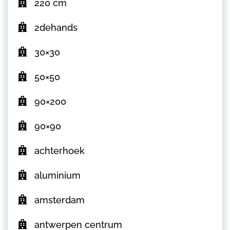
220 cm
2dehands
30×30
50×50
90×200
90×90
achterhoek
aluminium
amsterdam
antwerpen centrum