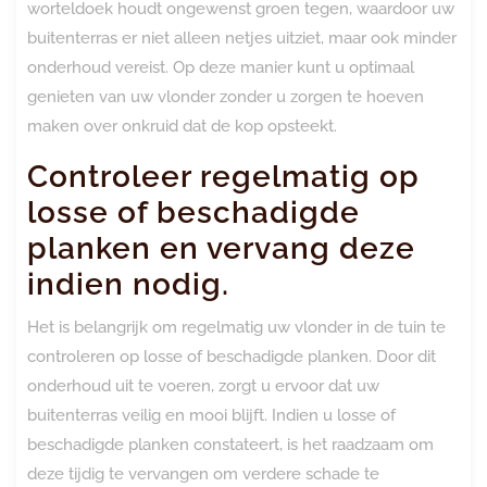
worteldoek houdt ongewenst groen tegen, waardoor uw
buitenterras er niet alleen netjes uitziet, maar ook minder
onderhoud vereist. Op deze manier kunt u optimaal
genieten van uw vlonder zonder u zorgen te hoeven
maken over onkruid dat de kop opsteekt.
Controleer regelmatig op
losse of beschadigde
planken en vervang deze
indien nodig.
Het is belangrijk om regelmatig uw vlonder in de tuin te
controleren op losse of beschadigde planken. Door dit
onderhoud uit te voeren, zorgt u ervoor dat uw
buitenterras veilig en mooi blijft. Indien u losse of
beschadigde planken constateert, is het raadzaam om
deze tijdig te vervangen om verdere schade te