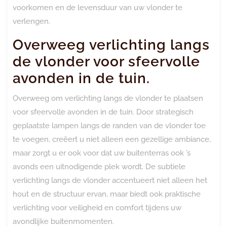
voorkomen en de levensduur van uw vlonder te
verlengen.
Overweeg verlichting langs
de vlonder voor sfeervolle
avonden in de tuin.
Overweeg om verlichting langs de vlonder te plaatsen
voor sfeervolle avonden in de tuin. Door strategisch
geplaatste lampen langs de randen van de vlonder toe
te voegen, creëert u niet alleen een gezellige ambiance,
maar zorgt u er ook voor dat uw buitenterras ook ’s
avonds een uitnodigende plek wordt. De subtiele
verlichting langs de vlonder accentueert niet alleen het
hout en de structuur ervan, maar biedt ook praktische
verlichting voor veiligheid en comfort tijdens uw
avondlijke buitenmomenten.