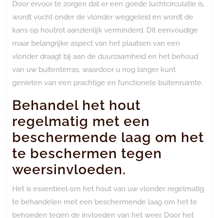
Door ervoor te zorgen dat er een goede luchtcirculatie is,
wordt vocht onder de vlonder weggeleid en wordt de
kans op houtrot aanzienlijk verminderd. Dit eenvoudige
maar belangrijke aspect van het plaatsen van een
vlonder draagt bij aan de duurzaamheid en het behoud
van uw buitenterras, waardoor u nog langer kunt
genieten van een prachtige en functionele buitenruimte.
Behandel het hout
regelmatig met een
beschermende laag om het
te beschermen tegen
weersinvloeden.
Het is essentieel om het hout van uw vlonder regelmatig
te behandelen met een beschermende laag om het te
behoeden tegen de invloeden van het weer. Door het