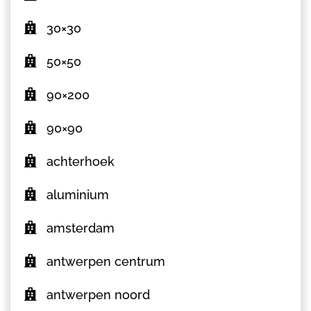
30×30
50×50
90×200
90×90
achterhoek
aluminium
amsterdam
antwerpen centrum
antwerpen noord