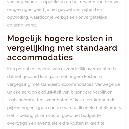
van ongewone slaapplekken en het ervaren van nieuwe
omgevingen geeft je het gevoel van vrijheid en
opwinding, waardoor je verblijf een onvergetelijke
ervaring wordt.
Mogelijk hogere kosten in
vergelijking met standaard
accommodaties
Een potentieel nadeel van uitzonderlijk overnachten is
dat het gepaard kan gaan met hogere kosten in
vergelijking met standaard accommodaties. Vanwege de
unieke aard en exclusiviteit van bijzondere verblijven
zoals boomhutten, woonboten of kastelen, kunnen de
prijzen hoger liggen dan die van traditionele hotelkamers.
Het is belangrijk om vooraf goed het budget te
overwegen en eventuele extra kosten in kaart te