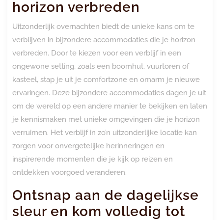
horizon verbreden
Uitzonderlijk overnachten biedt de unieke kans om te
verblijven in bijzondere accommodaties die je horizon
verbreden. Door te kiezen voor een verblijf in een
ongewone setting, zoals een boomhut, vuurtoren of
kasteel, stap je uit je comfortzone en omarm je nieuwe
ervaringen. Deze bijzondere accommodaties dagen je uit
om de wereld op een andere manier te bekijken en laten
je kennismaken met unieke omgevingen die je horizon
verruimen. Het verblijf in zo’n uitzonderlijke locatie kan
zorgen voor onvergetelijke herinneringen en
inspirerende momenten die je kijk op reizen en
ontdekken voorgoed veranderen.
Ontsnap aan de dagelijkse
sleur en kom volledig tot