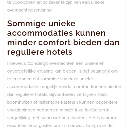
te voorkomen en zo zeker te zijn van een unieke
overnachtingservaring.
Sommige unieke
accommodaties kunnen
minder comfort bieden dan
reguliere hotels
Hoewel uitzonderlijk overnachten een unieke en
onvergetelijke ervaring kan bieden, is het belangrijk om
te erkennen dat sommige van deze unieke
accommodaties mogelijk minder comfort kunnen bieden
dan reguliere hotels. Bijvoorbeeld, verblijven zoals
boomhutten of historische kastelen kunnen beperktere
voorzieningen hebben en minder luxe faciliteiten in
vergelijking met standaard hotelkamers. Het is daarom
essentieel voor gasten om zich bewust te zijn van de