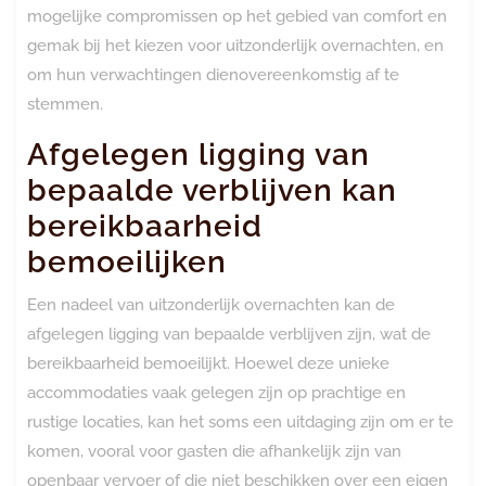
mogelijke compromissen op het gebied van comfort en
gemak bij het kiezen voor uitzonderlijk overnachten, en
om hun verwachtingen dienovereenkomstig af te
stemmen.
Afgelegen ligging van
bepaalde verblijven kan
bereikbaarheid
bemoeilijken
Een nadeel van uitzonderlijk overnachten kan de
afgelegen ligging van bepaalde verblijven zijn, wat de
bereikbaarheid bemoeilijkt. Hoewel deze unieke
accommodaties vaak gelegen zijn op prachtige en
rustige locaties, kan het soms een uitdaging zijn om er te
komen, vooral voor gasten die afhankelijk zijn van
openbaar vervoer of die niet beschikken over een eigen