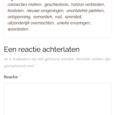
connecties maken
,
geschiedenis
,
horizon verbreden
,
kastelen
,
nieuwe omgevingen
,
onontdekte plekken
,
ontspanning
,
romantiek
,
rust
,
sereniteit
,
uitzonderlijk overnachten
,
unieke ervaringen
,
woonboten
Een reactie achterlaten
Je e-mailadres zal niet getoond worden.
Vereiste velden zijn
gemarkeerd met
*
Reactie
*