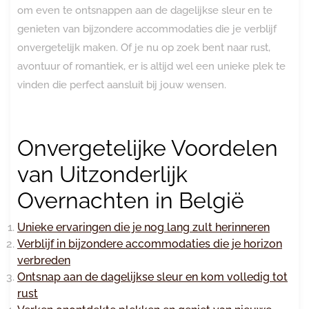
om even te ontsnappen aan de dagelijkse sleur en te
genieten van bijzondere accommodaties die je verblijf
onvergetelijk maken. Of je nu op zoek bent naar rust,
avontuur of romantiek, er is altijd wel een unieke plek te
vinden die perfect aansluit bij jouw wensen.
Onvergetelijke Voordelen
van Uitzonderlijk
Overnachten in België
Unieke ervaringen die je nog lang zult herinneren
Verblijf in bijzondere accommodaties die je horizon
verbreden
Ontsnap aan de dagelijkse sleur en kom volledig tot
rust