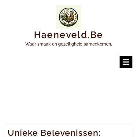
Ga
naar
inhoud
Haeneveld.be
Waar smaak en gezelligheid samenkomen.
O
m
Unieke Belevenissen: