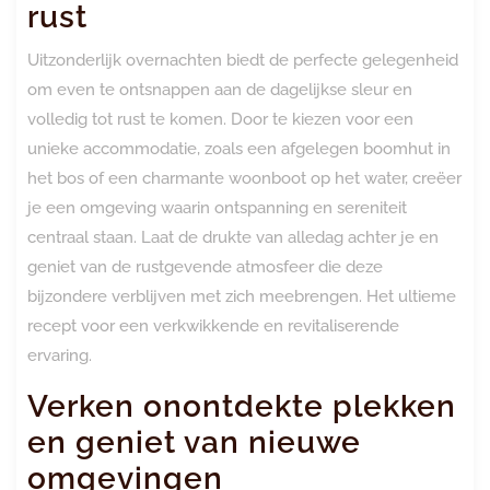
rust
Uitzonderlijk overnachten biedt de perfecte gelegenheid
om even te ontsnappen aan de dagelijkse sleur en
volledig tot rust te komen. Door te kiezen voor een
unieke accommodatie, zoals een afgelegen boomhut in
het bos of een charmante woonboot op het water, creëer
je een omgeving waarin ontspanning en sereniteit
centraal staan. Laat de drukte van alledag achter je en
geniet van de rustgevende atmosfeer die deze
bijzondere verblijven met zich meebrengen. Het ultieme
recept voor een verkwikkende en revitaliserende
ervaring.
Verken onontdekte plekken
en geniet van nieuwe
omgevingen