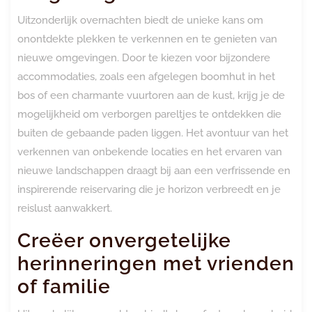
Uitzonderlijk overnachten biedt de unieke kans om
onontdekte plekken te verkennen en te genieten van
nieuwe omgevingen. Door te kiezen voor bijzondere
accommodaties, zoals een afgelegen boomhut in het
bos of een charmante vuurtoren aan de kust, krijg je de
mogelijkheid om verborgen pareltjes te ontdekken die
buiten de gebaande paden liggen. Het avontuur van het
verkennen van onbekende locaties en het ervaren van
nieuwe landschappen draagt bij aan een verfrissende en
inspirerende reiservaring die je horizon verbreedt en je
reislust aanwakkert.
Creëer onvergetelijke
herinneringen met vrienden
of familie