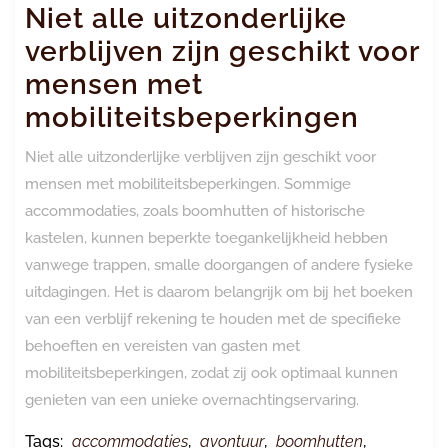
Niet alle uitzonderlijke
verblijven zijn geschikt voor
mensen met
mobiliteitsbeperkingen
Niet alle uitzonderlijke verblijven zijn geschikt voor
mensen met mobiliteitsbeperkingen. Sommige
accommodaties, zoals boomhutten of historische
kastelen, kunnen beperkte toegankelijkheid hebben
vanwege trappen, smalle doorgangen of andere fysieke
uitdagingen. Het is daarom belangrijk om bij het boeken
van een verblijf rekening te houden met de specifieke
behoeften en vereisten van gasten met
mobiliteitsbeperkingen, zodat zij ook optimaal kunnen
genieten van een unieke overnachtingservaring.
Tags:
accommodaties
,
avontuur
,
boomhutten
,