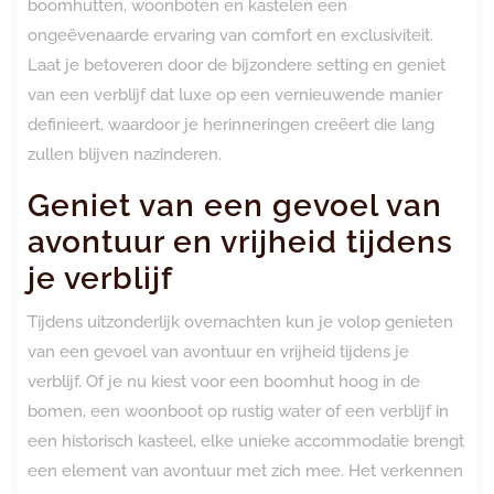
boomhutten, woonboten en kastelen een
ongeëvenaarde ervaring van comfort en exclusiviteit.
Laat je betoveren door de bijzondere setting en geniet
van een verblijf dat luxe op een vernieuwende manier
definieert, waardoor je herinneringen creëert die lang
zullen blijven nazinderen.
Geniet van een gevoel van
avontuur en vrijheid tijdens
je verblijf
Tijdens uitzonderlijk overnachten kun je volop genieten
van een gevoel van avontuur en vrijheid tijdens je
verblijf. Of je nu kiest voor een boomhut hoog in de
bomen, een woonboot op rustig water of een verblijf in
een historisch kasteel, elke unieke accommodatie brengt
een element van avontuur met zich mee. Het verkennen