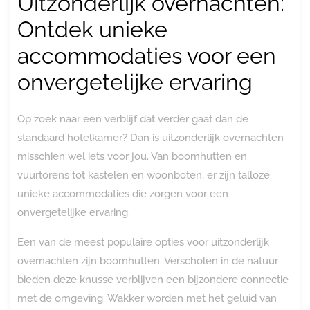
Uitzonderlijk overnachten:
Ontdek unieke
accommodaties voor een
onvergetelijke ervaring
Op zoek naar een verblijf dat verder gaat dan de
standaard hotelkamer? Dan is uitzonderlijk overnachten
misschien wel iets voor jou. Van boomhutten en
vuurtorens tot kastelen en woonboten, er zijn talloze
unieke accommodaties die zorgen voor een
onvergetelijke ervaring.
Een van de meest populaire opties voor uitzonderlijk
overnachten zijn boomhutten. Verscholen in de natuur
bieden deze knusse verblijven een bijzondere connectie
met de omgeving. Wakker worden met het geluid van