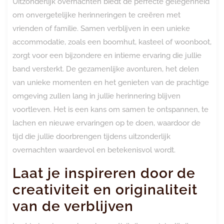
Uitzonderlijk overnachten biedt de perfecte gelegenheid
om onvergetelijke herinneringen te creëren met
vrienden of familie. Samen verblijven in een unieke
accommodatie, zoals een boomhut, kasteel of woonboot,
zorgt voor een bijzondere en intieme ervaring die jullie
band versterkt. De gezamenlijke avonturen, het delen
van unieke momenten en het genieten van de prachtige
omgeving zullen lang in jullie herinnering blijven
voortleven. Het is een kans om samen te ontspannen, te
lachen en nieuwe ervaringen op te doen, waardoor de
tijd die jullie doorbrengen tijdens uitzonderlijk
overnachten waardevol en betekenisvol wordt.
Laat je inspireren door de
creativiteit en originaliteit
van de verblijven