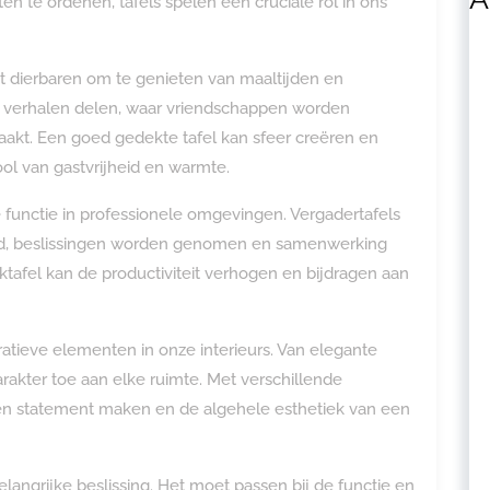
 te ordenen, tafels spelen een cruciale rol in ons
 dierbaren om te genieten van maaltijden en
un verhalen delen, waar vriendschappen worden
kt. Een goed gedekte tafel kan sfeer creëren en
ool van gastvrijheid en warmte.
e functie in professionele omgevingen. Vergadertafels
eld, beslissingen worden genomen en samenwerking
afel kan de productiviteit verhogen en bijdragen aan
atieve elementen in onze interieurs. Van elegante
karakter toe aan elke ruimte. Met verschillende
een statement maken en de algehele esthetiek van een
elangrijke beslissing. Het moet passen bij de functie en