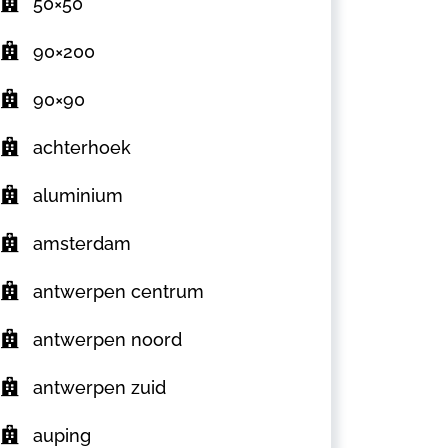
50×50
90×200
90×90
achterhoek
aluminium
amsterdam
antwerpen centrum
antwerpen noord
antwerpen zuid
auping