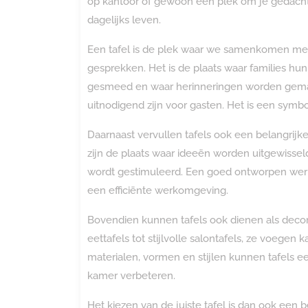
op kantoor of gewoon een plek om je gedachten
dagelijks leven.
Een tafel is de plek waar we samenkomen met
gesprekken. Het is de plaats waar families h
gesmeed en waar herinneringen worden gemaa
uitnodigend zijn voor gasten. Het is een symb
Daarnaast vervullen tafels ook een belangrijk
zijn de plaats waar ideeën worden uitgewiss
wordt gestimuleerd. Een goed ontworpen werkt
een efficiënte werkomgeving.
Bovendien kunnen tafels ook dienen als decor
eettafels tot stijlvolle salontafels, ze voegen 
materialen, vormen en stijlen kunnen tafels 
kamer verbeteren.
Het kiezen van de juiste tafel is dan ook een b