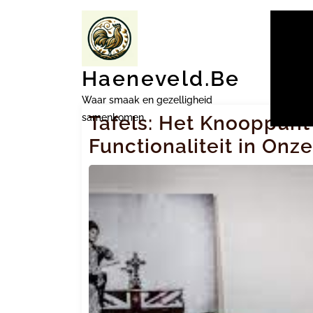
Ga
naar
inhoud
Haeneveld.be
Waar smaak en gezelligheid
samenkomen.
Tafels: Het Knooppunt
Functionaliteit in On