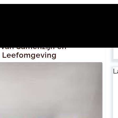
Zo
 van Samenzijn en
ze Leefomgeving
L