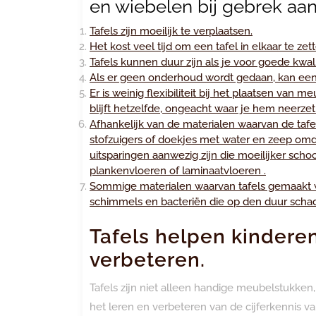
en wiebelen bij gebrek aa
Tafels zijn moeilijk te verplaatsen.
Het kost veel tijd om een tafel in elkaar te zet
Tafels kunnen duur zijn als je voor goede kwali
Als er geen onderhoud wordt gedaan, kan een t
Er is weinig flexibiliteit bij het plaatsen van
blijft hetzelfde, ongeacht waar je hem neerzet
Afhankelijk van de materialen waarvan de tafe
stofzuigers of doekjes met water en zeep omdat
uitsparingen aanwezig zijn die moeilijker sch
plankenvloeren of laminaatvloeren .
Sommige materialen waarvan tafels gemaakt w
schimmels en bacteriën die op den duur scha
Tafels helpen kinderen
verbeteren.
Tafels zijn niet alleen handige meubelstukken
het leren en verbeteren van de cijferkennis 