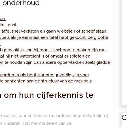
n onderhoud
ten.
teit gaat.
afel snel verslijten en gaan wiebelen of scheef staan.
 meubels als je eenmaal een tafel hebt gekocht; de grootte
.
l gemaakt is, kan hij moeilijk schoon te maken zijn met
 hij niet waterdicht is of omdat er spleten en
oon te houden zijn dan andere oppervlakken zoals gladde
orden, zoals hout, kunnen gevoelig zijn voor
de aanrichten aan de structuur van de meubels
 om hun cijferkennis te
C
, maar ze kunnen ook een waardevol hulpmiddel zijn bij
van kinderen. Het memoriseren van de