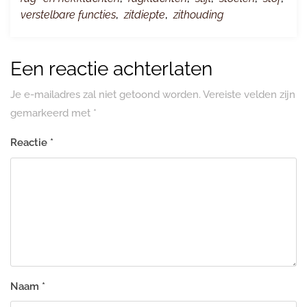
verstelbare functies
,
zitdiepte
,
zithouding
Een reactie achterlaten
Je e-mailadres zal niet getoond worden.
Vereiste velden zijn
gemarkeerd met
*
Reactie
*
Naam
*