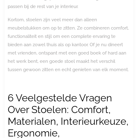
passen bij de rest van je interieur.
Kortom, stoelen zijn veel meer dan alleen
meubelstukken om op te zitten. Ze combineren comfort,
functionaliteit en stijl om een complete ervaring te
bieden aan zowel thuis als op kantoor. Of je nu dineert
met vrienden, ontspant met een goed boek of hard aan
het werk bent, een goede stoel maakt het verschil
tussen gewoon zitten en echt genieten van elk moment.
6 Veelgestelde Vragen
Over Stoelen: Comfort,
Materialen, Interieurkeuze,
Ergonomie,