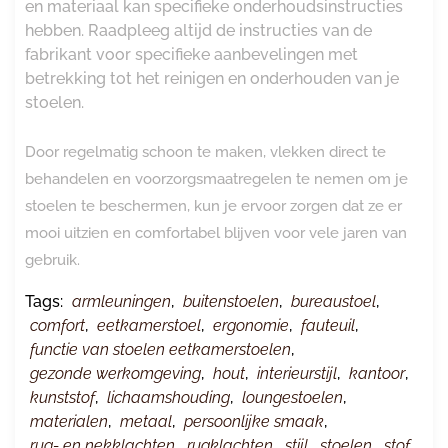
en materiaal kan specifieke onderhoudsinstructies
hebben. Raadpleeg altijd de instructies van de
fabrikant voor specifieke aanbevelingen met
betrekking tot het reinigen en onderhouden van je
stoelen.
Door regelmatig schoon te maken, vlekken direct te
behandelen en voorzorgsmaatregelen te nemen om je
stoelen te beschermen, kun je ervoor zorgen dat ze er
mooi uitzien en comfortabel blijven voor vele jaren van
gebruik.
Tags:
armleuningen
,
buitenstoelen
,
bureaustoel
,
comfort
,
eetkamerstoel
,
ergonomie
,
fauteuil
,
functie van stoelen eetkamerstoelen
,
gezonde werkomgeving
,
hout
,
interieurstijl
,
kantoor
,
kunststof
,
lichaamshouding
,
loungestoelen
,
materialen
,
metaal
,
persoonlijke smaak
,
rug- en nekklachten
,
rugklachten
,
stijl
,
stoelen
,
stof
,