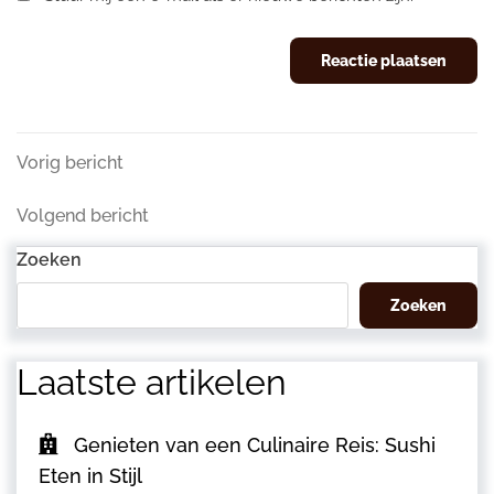
Berichtnavigatie
Vorig
Vorig bericht
bericht
Volgend
Volgend bericht
bericht
Zoeken
Zoeken
Laatste artikelen
Genieten van een Culinaire Reis: Sushi
Eten in Stijl