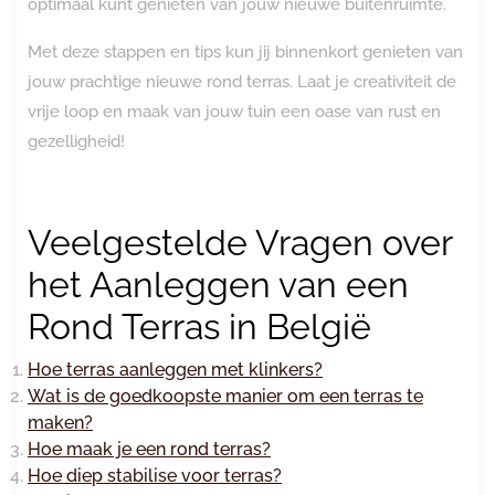
optimaal kunt genieten van jouw nieuwe buitenruimte.
Met deze stappen en tips kun jij binnenkort genieten van
jouw prachtige nieuwe rond terras. Laat je creativiteit de
vrije loop en maak van jouw tuin een oase van rust en
gezelligheid!
Veelgestelde Vragen over
het Aanleggen van een
Rond Terras in België
Hoe terras aanleggen met klinkers?
Wat is de goedkoopste manier om een terras te
maken?
Hoe maak je een rond terras?
Hoe diep stabilise voor terras?