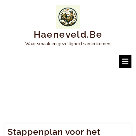
Ga
naar
inhoud
Haeneveld.be
Waar smaak en gezelligheid samenkomen.
O
m
Stappenplan voor het