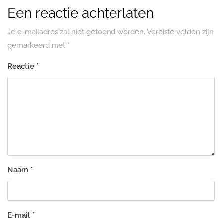
Een reactie achterlaten
Je e-mailadres zal niet getoond worden.
Vereiste velden zijn
gemarkeerd met
*
Reactie
*
Naam
*
E-mail
*