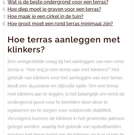
Wat is de beste ondergrond voor een terras?
Hoe diep moet je graven voor een terras?
Hoe maak je een cirkel in de tuin?
Hoe groot moet een rond terras minimaal zijn?
Hoe terras aanleggen met
klinkers?
Een veelgestelde vraag bij het aanleggen van een rond
terras is: “Hoe leg je een terras aan met klinkers?” Het
gebruik van klinkers voor het aanleggen van een terras
biedt een duurzame en stijlvolle optie. Om een terras
met klinkers aan te leggen, is het belangrijk om eerst de
ondergrond goed voor te bereiden door deze te
egaliseren en te zorgen voor voldoende stabiliteit.
Vervolgens kunnen de klinkers in het gewenste patroon
gelegd worden, waarbij het gebruik van opsluitbanden
rondom het terras helpt om de klinkers op hun plaats te