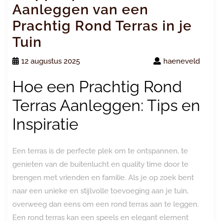
Aanleggen van een
Prachtig Rond Terras in je
Tuin
12 augustus 2025
haeneveld
Hoe een Prachtig Rond
Terras Aanleggen: Tips en
Inspiratie
Een terras is de perfecte plek om te ontspannen, te
genieten van de buitenlucht en quality time door te
brengen met vrienden en familie. Als je op zoek bent
naar een unieke en stijlvolle toevoeging aan je tuin,
overweeg dan eens om een rond terras aan te leggen.
Een rond terras kan een speels en elegant element