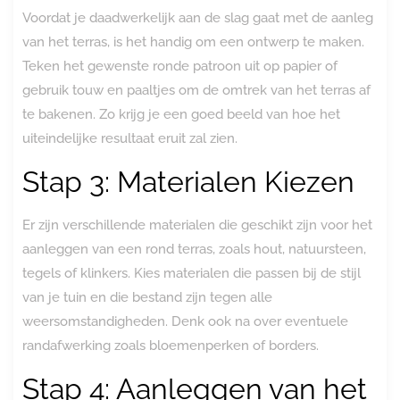
Voordat je daadwerkelijk aan de slag gaat met de aanleg
van het terras, is het handig om een ontwerp te maken.
Teken het gewenste ronde patroon uit op papier of
gebruik touw en paaltjes om de omtrek van het terras af
te bakenen. Zo krijg je een goed beeld van hoe het
uiteindelijke resultaat eruit zal zien.
Stap 3: Materialen Kiezen
Er zijn verschillende materialen die geschikt zijn voor het
aanleggen van een rond terras, zoals hout, natuursteen,
tegels of klinkers. Kies materialen die passen bij de stijl
van je tuin en die bestand zijn tegen alle
weersomstandigheden. Denk ook na over eventuele
randafwerking zoals bloemenperken of borders.
Stap 4: Aanleggen van het