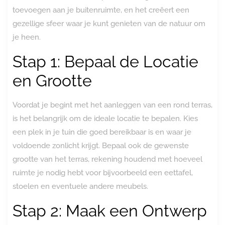
toevoegen aan je buitenruimte, en het creëert een
gezellige sfeer waar je kunt genieten van de natuur om
je heen.
Stap 1: Bepaal de Locatie
en Grootte
Voordat je begint met het aanleggen van een rond terras,
is het belangrijk om de ideale locatie te bepalen. Kies
een plek in je tuin die goed bereikbaar is en waar je
voldoende zonlicht krijgt. Bepaal ook de gewenste
grootte van het terras, rekening houdend met hoeveel
ruimte je nodig hebt voor bijvoorbeeld een eettafel,
stoelen en eventuele andere meubels.
Stap 2: Maak een Ontwerp