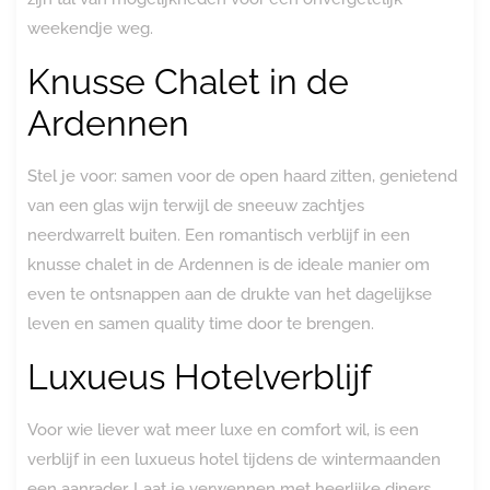
weekendje weg.
Knusse Chalet in de
Ardennen
Stel je voor: samen voor de open haard zitten, genietend
van een glas wijn terwijl de sneeuw zachtjes
neerdwarrelt buiten. Een romantisch verblijf in een
knusse chalet in de Ardennen is de ideale manier om
even te ontsnappen aan de drukte van het dagelijkse
leven en samen quality time door te brengen.
Luxueus Hotelverblijf
Voor wie liever wat meer luxe en comfort wil, is een
verblijf in een luxueus hotel tijdens de wintermaanden
een aanrader. Laat je verwennen met heerlijke diners,