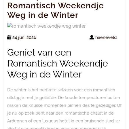
Romantisch Weekendje
Weg in de Winter
24 juni 2026
haeneveld
Geniet van een
Romantisch Weekendje
Weg in de Winter
De winter is het perfecte seizoen voor een romantisch
uitstapje met je geliefde. De koude temperaturen buiten
maken de knusse momenten binnen des te gezelliger. Of
je nu op zoek bent naar een romantische chalet in de
Ardennen of een luxueus hotel in een bruisende stad, er
zijn tal van mogelijkheden voor een onvergetelijk