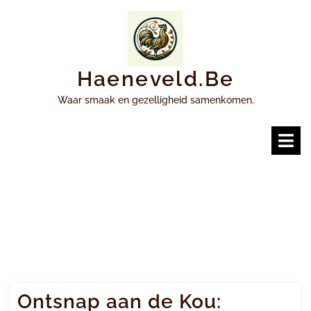
Ga
naar
inhoud
Haeneveld.be
Waar smaak en gezelligheid samenkomen.
O
m
Ontsnap aan de Kou: