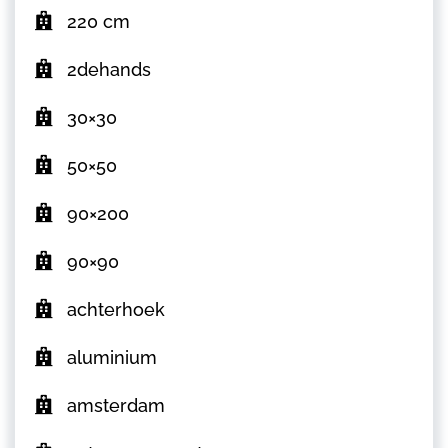
220 cm
2dehands
30×30
50×50
90×200
90×90
achterhoek
aluminium
amsterdam