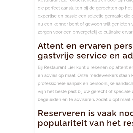
die perfect aansluiten bij de gerechten op he
expertise en passie een selectie gemaakt die 
nu een kenner bent of gewoon wilt genieten va
zorgen voor een onvergetelijke culinaire erva
Attent en ervaren pers
gastvrije service en a
Bij Restaurant Lier kunt u rekenen op attent e
en advies op maat. Onze medewerkers staan kl
professionele aanpak en persoonlijke aandach
wijn het beste past bij uw gerecht of speciale
begeleiden en te adviseren, zodat u optimaal k
Reserveren is vaak no
populariteit van het re