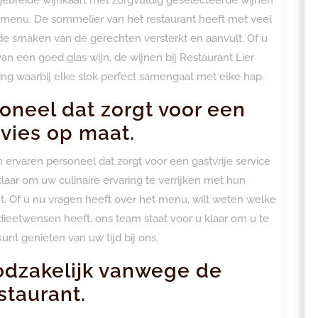
t menu. De sommelier van het restaurant heeft met veel
de smaken van de gerechten versterkt en aanvult. Of u
n een goed glas wijn, de wijnen bij Restaurant Lier
ring waarbij elke slok perfect samengaat met elke hap.
oneel dat zorgt voor een
dvies op maat.
n ervaren personeel dat zorgt voor een gastvrije service
aar om uw culinaire ervaring te verrijken met hun
t. Of u nu vragen heeft over het menu, wilt weten welke
 dieetwensen heeft, ons team staat voor u klaar om u te
unt genieten van uw tijd bij ons.
odzakelijk vanwege de
staurant.