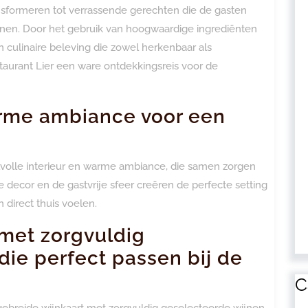
sformeren tot verrassende gerechten die de gasten
nen. Door het gebruik van hoogwaardige ingrediënten
 culinaire beleving die zowel herkenbaar als
staurant Lier een ware ontdekkingsreis voor de
warme ambiance voor een
ijlvolle interieur en warme ambiance, die samen zorgen
 decor en de gastvrije sfeer creëren de perfecte setting
 direct thuis voelen.
 met zorgvuldig
die perfect passen bij de
C
itgebreide wijnkaart met zorgvuldig geselecteerde wijnen