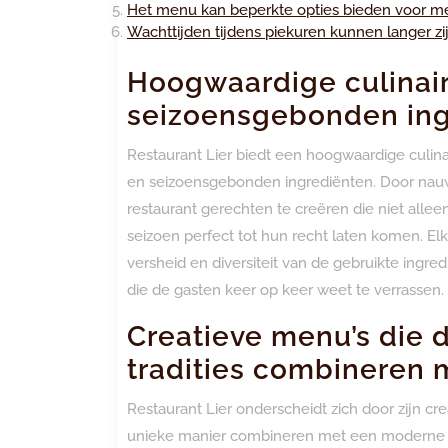
Het menu kan beperkte opties bieden voor me
Wachttijden tijdens piekuren kunnen langer zi
Hoogwaardige culinair
seizoensgebonden ing
Restaurant Lier biedt een hoogwaardige culina
en seizoensgebonden ingrediënten. Door nauw
restaurant gerechten te creëren die niet allee
seizoen perfect tot hun recht laten komen. Elk
versheid en diversiteit van de gebruikte ingr
die de gasten keer op keer weet te verrassen.
Creatieve menu’s die d
tradities combineren 
Restaurant Lier onderscheidt zich door zijn cre
unieke manier combineren met een moderne tw