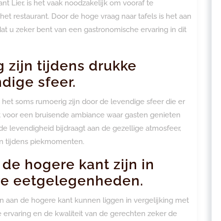
t Lier, is het vaak noodzakelijk om vooraf te
et restaurant. Door de hoge vraag naar tafels is het aan
dat u zeker bent van een gastronomische ervaring in dit
zijn tijdens drukke
dige sfeer.
 het soms rumoerig zijn door de levendige sfeer die er
rgt voor een bruisende ambiance waar gasten genieten
e levendigheid bijdraagt aan de gezellige atmosfeer,
n tijdens piekmomenten.
de hogere kant zijn in
ere eetgelegenheden.
en aan de hogere kant kunnen liggen in vergelijking met
ervaring en de kwaliteit van de gerechten zeker de