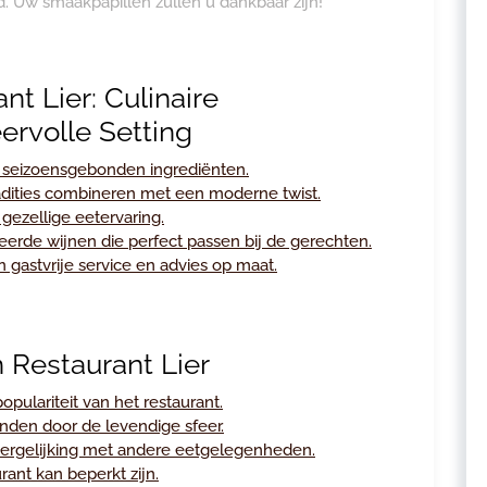
 Uw smaakpapillen zullen u dankbaar zijn!
nt Lier: Culinaire
ervolle Setting
n seizoensgebonden ingrediënten.
radities combineren met een moderne twist.
gezellige eetervaring.
eerde wijnen die perfect passen bij de gerechten.
 gastvrije service en advies op maat.
 Restaurant Lier
pulariteit van het restaurant.
nden door de levendige sfeer.
 vergelijking met andere eetgelegenheden.
ant kan beperkt zijn.