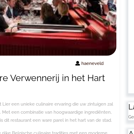
haeneveld
ire Verwennerij in het Hart
t Lier een unieke culinaire ervaring die uw zintuigen zal
L
. Met een combinatie van hoogwaardige ingrediënten,
Ge
dit restaurant een ware parel in het hart van de stad.
A
rijke Belgische culinaire tradities met een moderne