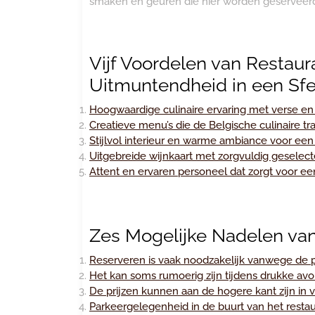
smaken en geuren die hier worden geserveerd.
Vijf Voordelen van Restaura
Uitmuntendheid in een Sfe
Hoogwaardige culinaire ervaring met verse e
Creatieve menu’s die de Belgische culinaire t
Stijlvol interieur en warme ambiance voor een 
Uitgebreide wijnkaart met zorgvuldig geselect
Attent en ervaren personeel dat zorgt voor een
Zes Mogelijke Nadelen van
Reserveren is vaak noodzakelijk vanwege de po
Het kan soms rumoerig zijn tijdens drukke avo
De prijzen kunnen aan de hogere kant zijn in
Parkeergelegenheid in de buurt van het restaur