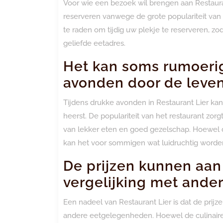
Voor wie een bezoek wil brengen aan Restauran
reserveren vanwege de grote populariteit van h
te raden om tijdig uw plekje te reserveren, zo
geliefde eetadres.
Het kan soms rumoerig 
avonden door de leven
Tijdens drukke avonden in Restaurant Lier kan
heerst. De populariteit van het restaurant zo
van lekker eten en goed gezelschap. Hoewel d
kan het voor sommigen wat luidruchtig worde
De prijzen kunnen aan 
vergelijking met and
Een nadeel van Restaurant Lier is dat de prijz
andere eetgelegenheden. Hoewel de culinaire 