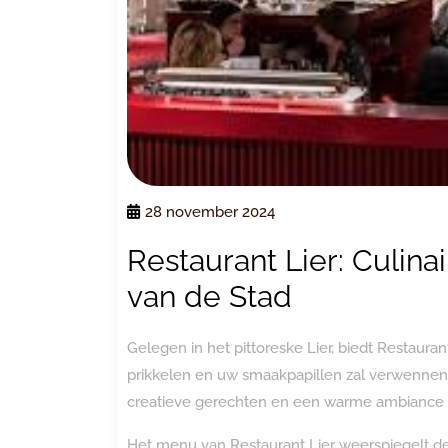
28 november 2024
Restaurant Lier: Culina
van de Stad
Gelegen in het pittoreske Lier, biedt Restauran
prikkelen en uw smaakpapillen zal verwennen
creatieve gerechten en een warme ambiance is 
Het menu van Restaurant Lier weerspiegelt de 