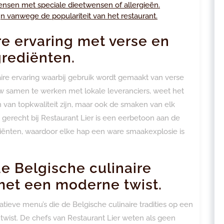
nsen met speciale dieetwensen of allergieën.
jn vanwege de populariteit van het restaurant.
e ervaring met verse en
rediënten.
ire ervaring waarbij gebruik wordt gemaakt van verse
 samen te werken met lokale leveranciers, weet het
n van topkwaliteit zijn, maar ook de smaken van elk
 gerecht bij Restaurant Lier is een eerbetoon aan de
ediënten, waardoor elke hap een ware smaakexplosie is
e Belgische culinaire
met een moderne twist.
atieve menu’s die de Belgische culinaire tradities op een
ist. De chefs van Restaurant Lier weten als geen