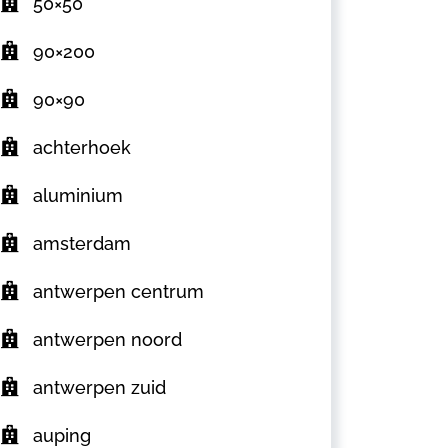
50×50
90×200
90×90
achterhoek
aluminium
amsterdam
antwerpen centrum
antwerpen noord
antwerpen zuid
auping