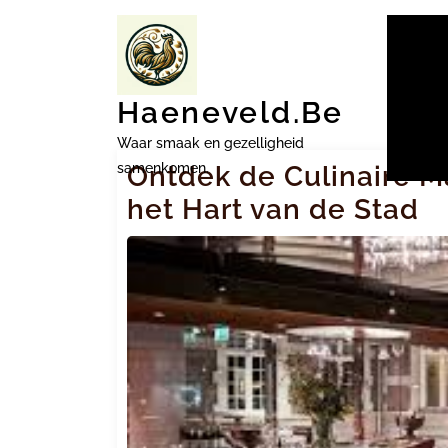
Ga
naar
inhoud
Haeneveld.be
Waar smaak en gezelligheid
samenkomen.
Ontdek de Culinaire Ma
het Hart van de Stad