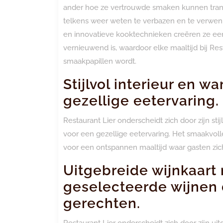
ander hoe ze vertrouwde smaken kunnen tran
telkens weer weten te verbazen en te verwen
en innovatieve kooktechnieken creëren ze een
vernieuwend is, waardoor elke maaltijd bij Re
smaakpapillen wordt.
Stijlvol interieur en 
gezellige eetervaring.
Restaurant Lier onderscheidt zich door zijn st
voor een gezellige eetervaring. Het smaakvolle
voor een ontspannen maaltijd waar gasten zich
Uitgebreide wijnkaart
geselecteerde wijnen 
gerechten.
Restaurant Lier onderscheidt zich door zijn u