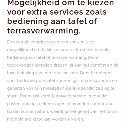
Mogelijkheid om te kiezen
voor extra services zoals
bediening aan tafel of
terrasverwarming.
Een van de voordelen van terrasprijzen is de
mogelijkheid om te kiezen voor extra services zoals
bediening aan tafel of terrasverwarming. Deze
toegevoegde diensten dragen bij aan het comfort en de
luxe beleving van een terrasbezoek. Door te opteren
voor bediening aan tafel kunnen gasten ontspannen en
genieten van hun maaltijd of drankje zonder zelf op te
staan. Daarnaast zorgt terrasverwarming ervoor dat
gasten ook op koelere dagen of avonden comfortabel
buiten kunnen zitten, waardoor het genot van het terras
het hele jaar door kan worden ervaren.