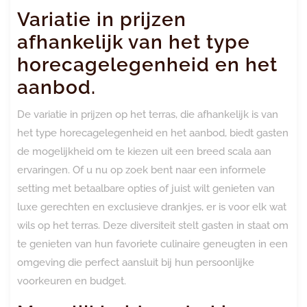
Variatie in prijzen
afhankelijk van het type
horecagelegenheid en het
aanbod.
De variatie in prijzen op het terras, die afhankelijk is van
het type horecagelegenheid en het aanbod, biedt gasten
de mogelijkheid om te kiezen uit een breed scala aan
ervaringen. Of u nu op zoek bent naar een informele
setting met betaalbare opties of juist wilt genieten van
luxe gerechten en exclusieve drankjes, er is voor elk wat
wils op het terras. Deze diversiteit stelt gasten in staat om
te genieten van hun favoriete culinaire geneugten in een
omgeving die perfect aansluit bij hun persoonlijke
voorkeuren en budget.