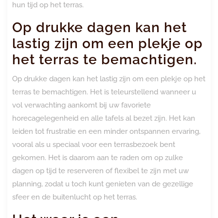
hun tijd op het terras.
Op drukke dagen kan het
lastig zijn om een plekje op
het terras te bemachtigen.
Op drukke dagen kan het lastig zijn om een plekje op het
terras te bemachtigen. Het is teleurstellend wanneer u
vol verwachting aankomt bij uw favoriete
horecagelegenheid en alle tafels al bezet zijn. Het kan
leiden tot frustratie en een minder ontspannen ervaring,
vooral als u speciaal voor een terrasbezoek bent
gekomen. Het is daarom aan te raden om op zulke
dagen op tijd te reserveren of flexibel te zijn met uw
planning, zodat u toch kunt genieten van de gezellige
sfeer en de buitenlucht op het terras.