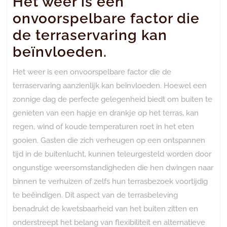
Het weer is een
onvoorspelbare factor die
de terraservaring kan
beïnvloeden.
Het weer is een onvoorspelbare factor die de
terraservaring aanzienlijk kan beïnvloeden. Hoewel een
zonnige dag de perfecte gelegenheid biedt om buiten te
genieten van een hapje en drankje op het terras, kan
regen, wind of koude temperaturen roet in het eten
gooien. Gasten die zich verheugen op een ontspannen
tijd in de buitenlucht, kunnen teleurgesteld worden door
ongunstige weersomstandigheden die hen dwingen naar
binnen te verhuizen of zelfs hun terrasbezoek voortijdig
te beëindigen. Dit aspect van de terrasbeleving
benadrukt de kwetsbaarheid van het buiten zitten en
onderstreept het belang van flexibiliteit en alternatieve