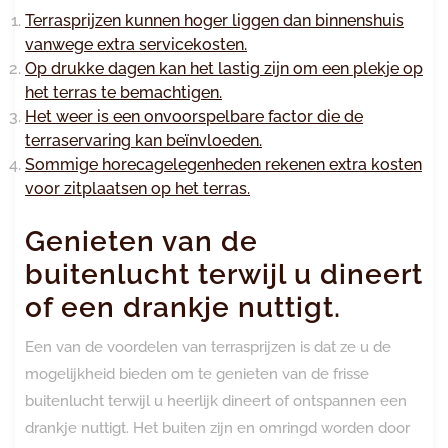
Terrasprijzen kunnen hoger liggen dan binnenshuis
vanwege extra servicekosten.
Op drukke dagen kan het lastig zijn om een plekje op
het terras te bemachtigen.
Het weer is een onvoorspelbare factor die de
terraservaring kan beïnvloeden.
Sommige horecagelegenheden rekenen extra kosten
voor zitplaatsen op het terras.
Genieten van de
buitenlucht terwijl u dineert
of een drankje nuttigt.
Een van de voordelen van terrasprijzen is dat ze u de
mogelijkheid bieden om te genieten van de frisse
buitenlucht terwijl u heerlijk dineert of ontspannen een
drankje nuttigt. Het buiten zijn en omringd worden door