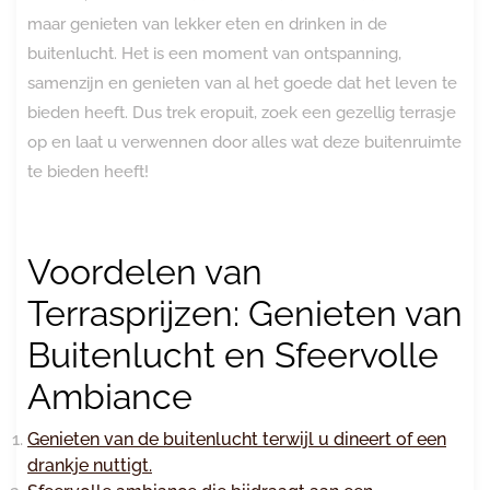
maar genieten van lekker eten en drinken in de
buitenlucht. Het is een moment van ontspanning,
samenzijn en genieten van al het goede dat het leven te
bieden heeft. Dus trek eropuit, zoek een gezellig terrasje
op en laat u verwennen door alles wat deze buitenruimte
te bieden heeft!
Voordelen van
Terrasprijzen: Genieten van
Buitenlucht en Sfeervolle
Ambiance
Genieten van de buitenlucht terwijl u dineert of een
drankje nuttigt.