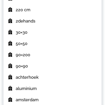
220 cm
2dehands
30×30
50×50
90×200
90×90
achterhoek
aluminium
amsterdam