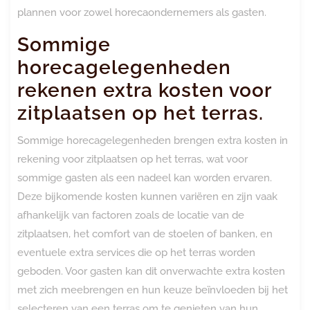
plannen voor zowel horecaondernemers als gasten.
Sommige
horecagelegenheden
rekenen extra kosten voor
zitplaatsen op het terras.
Sommige horecagelegenheden brengen extra kosten in
rekening voor zitplaatsen op het terras, wat voor
sommige gasten als een nadeel kan worden ervaren.
Deze bijkomende kosten kunnen variëren en zijn vaak
afhankelijk van factoren zoals de locatie van de
zitplaatsen, het comfort van de stoelen of banken, en
eventuele extra services die op het terras worden
geboden. Voor gasten kan dit onverwachte extra kosten
met zich meebrengen en hun keuze beïnvloeden bij het
selecteren van een terras om te genieten van hun