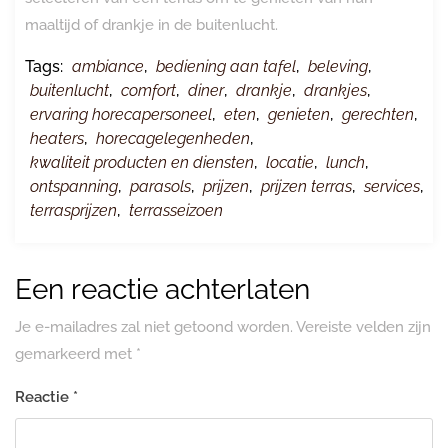
maaltijd of drankje in de buitenlucht.
Tags:
ambiance
,
bediening aan tafel
,
beleving
,
buitenlucht
,
comfort
,
diner
,
drankje
,
drankjes
,
ervaring horecapersoneel
,
eten
,
genieten
,
gerechten
,
heaters
,
horecagelegenheden
,
kwaliteit producten en diensten
,
locatie
,
lunch
,
ontspanning
,
parasols
,
prijzen
,
prijzen terras
,
services
,
terrasprijzen
,
terrasseizoen
Een reactie achterlaten
Je e-mailadres zal niet getoond worden.
Vereiste velden zijn
gemarkeerd met
*
Reactie
*