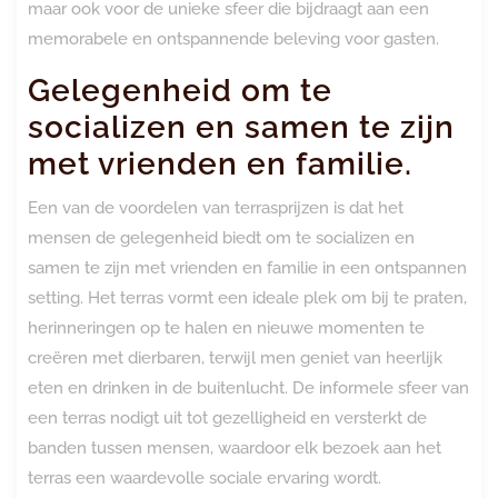
maar ook voor de unieke sfeer die bijdraagt aan een
memorabele en ontspannende beleving voor gasten.
Gelegenheid om te
socializen en samen te zijn
met vrienden en familie.
Een van de voordelen van terrasprijzen is dat het
mensen de gelegenheid biedt om te socializen en
samen te zijn met vrienden en familie in een ontspannen
setting. Het terras vormt een ideale plek om bij te praten,
herinneringen op te halen en nieuwe momenten te
creëren met dierbaren, terwijl men geniet van heerlijk
eten en drinken in de buitenlucht. De informele sfeer van
een terras nodigt uit tot gezelligheid en versterkt de
banden tussen mensen, waardoor elk bezoek aan het
terras een waardevolle sociale ervaring wordt.