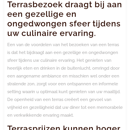
Terrasbezoek draagt bij aan
een gezellige en
ongedwongen sfeer tijdens
uw culinaire ervaring.
Een van de voordelen van het bezoeken van een terras
is dat het bijdraagt aan een gezellige en ongedwongen
sfeer tijdens uw culinaire ervaring. Het genieten van
heerlijk eten en drinken in de buitenlucht, omringd door
een aangename ambiance en misschien wel onder een
stralende zon, zorgt voor een ontspannen en informele
setting waarin u optimaal kunt genieten van uw maaltijd.
De openheid van een terras creëert een gevoel van
vrijheid en gezelligheid dat uw diner tot een memorabele
en verkwikkende ervaring maakt.
Terrasprijzen kunnen hoger