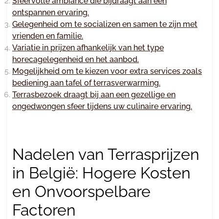
Sfeervolle ambiance die bijdraagt aan een
ontspannen ervaring.
Gelegenheid om te socializen en samen te zijn met
vrienden en familie.
Variatie in prijzen afhankelijk van het type
horecagelegenheid en het aanbod.
Mogelijkheid om te kiezen voor extra services zoals
bediening aan tafel of terrasverwarming.
Terrasbezoek draagt bij aan een gezellige en
ongedwongen sfeer tijdens uw culinaire ervaring.
Nadelen van Terrasprijzen
in België: Hogere Kosten
en Onvoorspelbare
Factoren