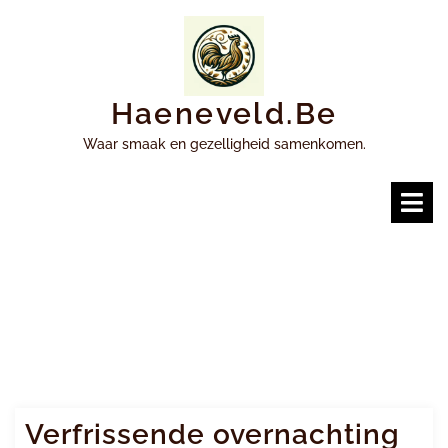
Ga
naar
inhoud
Haeneveld.be
Waar smaak en gezelligheid samenkomen.
O
m
Verfrissende overnachting