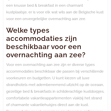
een knusse bed & breakfast in een charmant
kustplaatsje, er is voor elk wat wils aan de Belgische kust
voor een onvergetelijke overnachting aan zee.
Welke types
accommodaties zijn
beschikbaar voor een
overnachting aan zee?
Voor een overnachting aan zee zijn er diverse types
accommodaties beschikbaar die passen bij verschillende
voorkeuren en budgetten. U kunt kiezen uit luxe
strandhotels met adembenemend uitzicht op de oceaan,
gezellige bed & breakfasts in schilderachtige kustdorpjes,
comfortabele vakantieappartementen vlakbij het strand
of charmante vakantiehuisjes direct aan de kust.