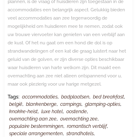
plannen, is de vraag of huisdieren zijn toegestaan in de
accommodaties een belangrijk aspect. Gelukkig bieden
veel accommodaties aan zee tegenwoordig de
mogelijkheid om huisdieren mee te nemen, zodat ook
uw trouwe viervoeter kan genieten van een verblijf aan
de kust. Of het nu gaat om een hond die dol is op
strandwandelingen of een kat die graag luistert naar het
geluid van de golven, er zijn diverse opties beschikbaar
waar huisdieren van harte welkom zijn. Dit maakt een
overnachting aan zee niet alleen ontspannend voor u,
maar ook plezierig voor uw harige metgezel.
Tags:
accommodaties
,
badplaatsen
,
bed breakfast
,
belgië
,
blankenberge
,
campings
,
glamping-opties
,
knokke-heist
,
luxe hotel
,
oostende
,
overnachting aan zee
,
overnachting zee
,
populaire bestemmingen
,
romantisch verblijf
,
speciale arrangementen
,
strandhotels
,