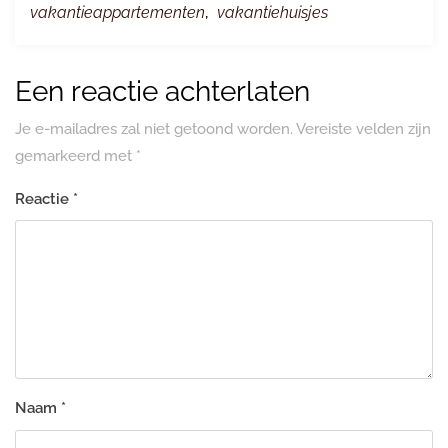
vakantieappartementen
,
vakantiehuisjes
Een reactie achterlaten
Je e-mailadres zal niet getoond worden.
Vereiste velden zijn
gemarkeerd met
*
Reactie
*
Naam
*