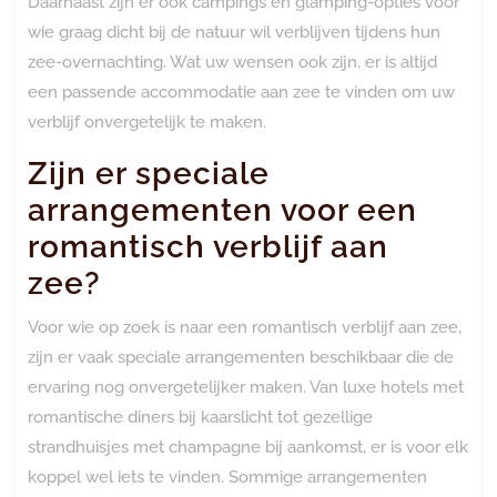
Daarnaast zijn er ook campings en glamping-opties voor
wie graag dicht bij de natuur wil verblijven tijdens hun
zee-overnachting. Wat uw wensen ook zijn, er is altijd
een passende accommodatie aan zee te vinden om uw
verblijf onvergetelijk te maken.
Zijn er speciale
arrangementen voor een
romantisch verblijf aan
zee?
Voor wie op zoek is naar een romantisch verblijf aan zee,
zijn er vaak speciale arrangementen beschikbaar die de
ervaring nog onvergetelijker maken. Van luxe hotels met
romantische diners bij kaarslicht tot gezellige
strandhuisjes met champagne bij aankomst, er is voor elk
koppel wel iets te vinden. Sommige arrangementen