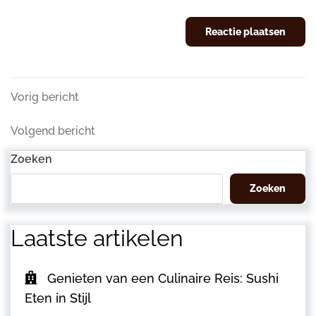
Berichtnavigatie
Vorig
Vorig bericht
bericht
Volgend
Volgend bericht
bericht
Zoeken
Zoeken
Laatste artikelen
Genieten van een Culinaire Reis: Sushi
Eten in Stijl