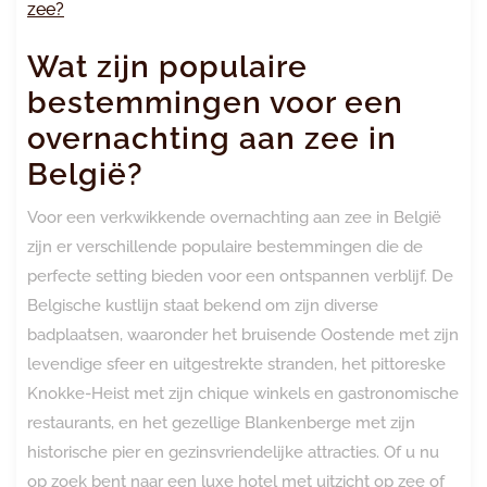
zee?
Wat zijn populaire
bestemmingen voor een
overnachting aan zee in
België?
Voor een verkwikkende overnachting aan zee in België
zijn er verschillende populaire bestemmingen die de
perfecte setting bieden voor een ontspannen verblijf. De
Belgische kustlijn staat bekend om zijn diverse
badplaatsen, waaronder het bruisende Oostende met zijn
levendige sfeer en uitgestrekte stranden, het pittoreske
Knokke-Heist met zijn chique winkels en gastronomische
restaurants, en het gezellige Blankenberge met zijn
historische pier en gezinsvriendelijke attracties. Of u nu
op zoek bent naar een luxe hotel met uitzicht op zee of