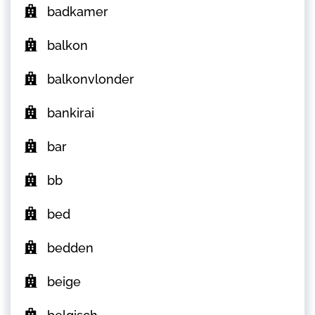
badkamer
balkon
balkonvlonder
bankirai
bar
bb
bed
bedden
beige