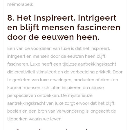
memorabels.
8. Het inspireert, intrigeert
en blijft mensen fascineren
door de eeuwen heen.
Een van de voordelen van luxe is dat het inspireert,
intrigeert en mensen door de eeuwen heen blijft
fascineren. Luxe heeft een tijdloze aantrekkingskracht
die creativiteit stimuleert en de verbeelding prikkelt. Door
te genieten van luxe ervaringen, producten of diensten
kunnen mensen zich laten inspireren en nieuwe
perspectieven ontdekken. De mysterieuze
aantrekkingskracht van luxe zorgt ervoor dat het blijft
boeien en een bron van verwondering is, ongeacht de
tijdperken waarin we leven.