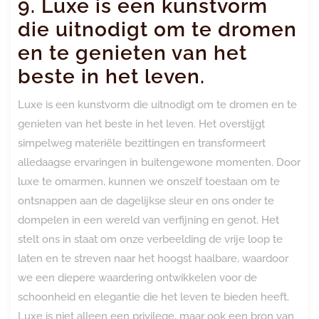
9. Luxe is een kunstvorm
die uitnodigt om te dromen
en te genieten van het
beste in het leven.
Luxe is een kunstvorm die uitnodigt om te dromen en te
genieten van het beste in het leven. Het overstijgt
simpelweg materiële bezittingen en transformeert
alledaagse ervaringen in buitengewone momenten. Door
luxe te omarmen, kunnen we onszelf toestaan om te
ontsnappen aan de dagelijkse sleur en ons onder te
dompelen in een wereld van verfijning en genot. Het
stelt ons in staat om onze verbeelding de vrije loop te
laten en te streven naar het hoogst haalbare, waardoor
we een diepere waardering ontwikkelen voor de
schoonheid en elegantie die het leven te bieden heeft.
Luxe is niet alleen een privilege, maar ook een bron van