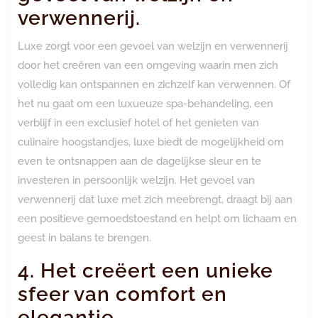
verwennerij.
Luxe zorgt voor een gevoel van welzijn en verwennerij
door het creëren van een omgeving waarin men zich
volledig kan ontspannen en zichzelf kan verwennen. Of
het nu gaat om een luxueuze spa-behandeling, een
verblijf in een exclusief hotel of het genieten van
culinaire hoogstandjes, luxe biedt de mogelijkheid om
even te ontsnappen aan de dagelijkse sleur en te
investeren in persoonlijk welzijn. Het gevoel van
verwennerij dat luxe met zich meebrengt, draagt bij aan
een positieve gemoedstoestand en helpt om lichaam en
geest in balans te brengen.
4. Het creëert een unieke
sfeer van comfort en
elegantie.