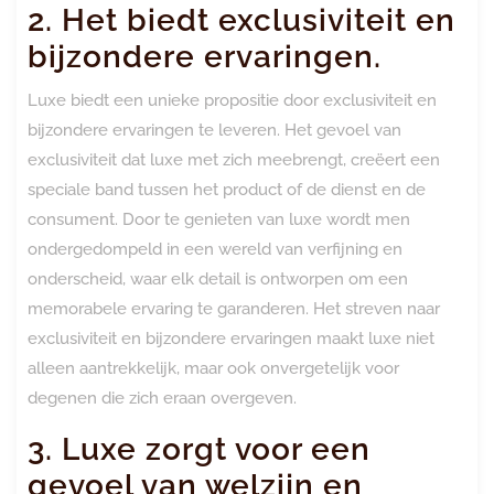
2. Het biedt exclusiviteit en
bijzondere ervaringen.
Luxe biedt een unieke propositie door exclusiviteit en
bijzondere ervaringen te leveren. Het gevoel van
exclusiviteit dat luxe met zich meebrengt, creëert een
speciale band tussen het product of de dienst en de
consument. Door te genieten van luxe wordt men
ondergedompeld in een wereld van verfijning en
onderscheid, waar elk detail is ontworpen om een
memorabele ervaring te garanderen. Het streven naar
exclusiviteit en bijzondere ervaringen maakt luxe niet
alleen aantrekkelijk, maar ook onvergetelijk voor
degenen die zich eraan overgeven.
3. Luxe zorgt voor een
gevoel van welzijn en