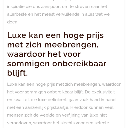
inspiratie die ons aanspoort om te streven naar het
allerbeste en het meest vervullende in alles wat we
doen.
Luxe kan een hoge prijs
met zich meebrengen,
waardoor het voor
sommigen onbereikbaar
blijft.
Luxe kan een hoge prijs met zich meebrengen, waardoor
het voor sommigen onbereikbaar blijft. De exclusiviteit
en kwaliteit die luxe definieert, gaan vaak hand in hand
met een aanzienlijk prijskaartje. Hierdoor kunnen veel
mensen zich de weelde en verfijning van luxe niet
veroorloven, waardoor het slechts voor een selecte