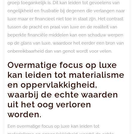
groep toegankelijk is. Dit kan leiden tot gevoelens van
ongelijkheid en frustratie bij degenen die verlangen naar
luxe maar er financieel niet toe in staat zijn. Het contrast
tussen de pracht en praal van luxe en de realiteit van
beperkte financiële middelen kan een schaduw werpen
op de glans van luxe, waardoor het eerder een bron van
onbereikbaarheid dan van genot wordt voor velen.
Overmatige focus op luxe
kan leiden tot materialisme
en oppervlakkigheid,
waarbij de echte waarden
uit het oog verloren
worden.
Een overmatige focus op luxe kan leiden tot