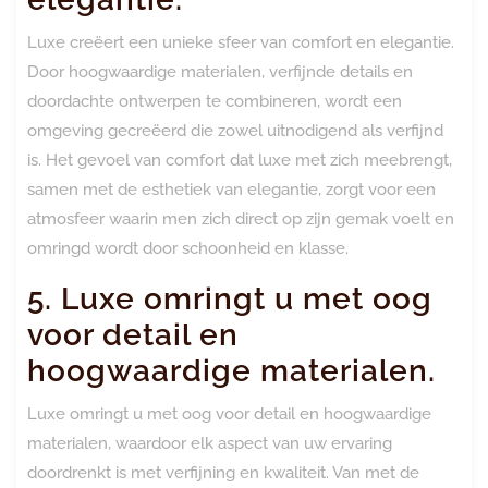
Luxe creëert een unieke sfeer van comfort en elegantie.
Door hoogwaardige materialen, verfijnde details en
doordachte ontwerpen te combineren, wordt een
omgeving gecreëerd die zowel uitnodigend als verfijnd
is. Het gevoel van comfort dat luxe met zich meebrengt,
samen met de esthetiek van elegantie, zorgt voor een
atmosfeer waarin men zich direct op zijn gemak voelt en
omringd wordt door schoonheid en klasse.
5. Luxe omringt u met oog
voor detail en
hoogwaardige materialen.
Luxe omringt u met oog voor detail en hoogwaardige
materialen, waardoor elk aspect van uw ervaring
doordrenkt is met verfijning en kwaliteit. Van met de