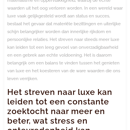
materialisme en oppervlakkigheid, waarbij de echte
waarden uit het oog verloren worden. In een wereld waar
luxe vaak gelijkgesteld wordt aan status en succes,
bestaat het gevaar dat materiële bezittingen en uiterlijke
schijn belangrijker worden dan innerlijke rijkdom en
persoonlijke relaties. Het streven naar steeds meer luxe
kan leiden tot een leeg gevoel van onverzadigbaarheid
en een gebrek aan echte voldoening. Het is daarom
belangrijk om een balans te vinden tussen het genieten
van luxe en het koesteren van de ware waarden die ons
leven verrijken.
Het streven naar luxe kan
leiden tot een constante
zoektocht naar meer en
beter, wat stress en