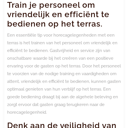
Train je personeel om
vriendelijk en efficiënt te
bedienen op het terras.
Een essentiële tip voor horecagelegenheden met een
terras is het trainen van het personeel om vriendelijk en
efficiënt te bedienen. Gastvrijheid en service zijn van
onschatbare waarde bij het creëren van een positieve
ervaring voor de gasten op het terras. Door het personeel
te voorzien van de nodige training en vaardigheden om
attent, vriendelijk en efficiënt te bedienen, kunnen gasten
optimaal genieten van hun verblijf op het terras. Een
goede bediening draagt bij aan de algehele beleving en
zorgt ervoor dat gasten graag terugkeren naar de
horecagelegenheid.
Denk aan de veiligheid van