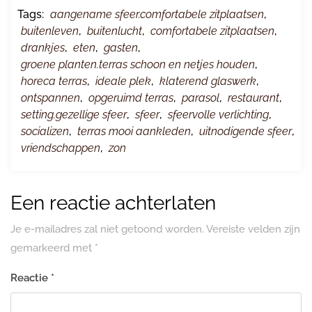
Tags:
aangename sfeer.comfortabele zitplaatsen
,
buitenleven
,
buitenlucht
,
comfortabele zitplaatsen
,
drankjes
,
eten
,
gasten
,
groene planten.terras schoon en netjes houden
,
horeca terras
,
ideale plek
,
klaterend glaswerk
,
ontspannen
,
opgeruimd terras
,
parasol
,
restaurant
,
setting.gezellige sfeer
,
sfeer
,
sfeervolle verlichting
,
socializen
,
terras mooi aankleden
,
uitnodigende sfeer
,
vriendschappen
,
zon
Een reactie achterlaten
Je e-mailadres zal niet getoond worden.
Vereiste velden zijn
gemarkeerd met
*
Reactie
*