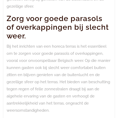
gezellige sfeer.
Zorg voor goede parasols
of overkappingen bij slecht
weer.
Bij het inrichten van een horeca terras is het essentieel
om te zorgen voor goede parasols of overkappingen,
vooral voor onvoorspelbaar Belgisch weer. Op die manier
kunnen gasten ook bij slecht weer comfortabel buiten
zitten en blijven genieten van de buitenlucht en de
gezellige sfeer op het terras. Het bieden van beschutting
tegen regen of felle zonnestralen draagt bij aan de
algehele ervaring van de gasten en verhoogt de
aantrekkelijkheid van het terras, ongeacht de
weersomstandigheden.