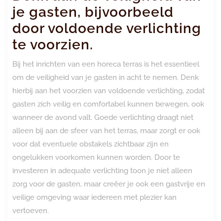
je gasten, bijvoorbeeld
door voldoende verlichting
te voorzien.
Bij het inrichten van een horeca terras is het essentieel
om de veiligheid van je gasten in acht te nemen. Denk
hierbij aan het voorzien van voldoende verlichting, zodat
gasten zich veilig en comfortabel kunnen bewegen, ook
wanneer de avond valt. Goede verlichting draagt niet
alleen bij aan de sfeer van het terras, maar zorgt er ook
voor dat eventuele obstakels zichtbaar zijn en
ongelukken voorkomen kunnen worden. Door te
investeren in adequate verlichting toon je niet alleen
zorg voor de gasten, maar creëer je ook een gastvrije en
veilige omgeving waar iedereen met plezier kan
vertoeven.