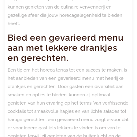
kunnen genieten van de culinaire verwennerij en
gezellige sfeer die jouw horecagelegenheid te bieden
heeft.
Bied een gevarieerd menu
aan met lekkere drankjes
en gerechten.
Een tip om het horeca terras tot een succes te maken, is
het aanbieden van een gevarieerd menu met heerlijke
drankjes en gerechten. Door gasten een diversiteit aan
smaken en opties te bieden, kunnen zij optimaal
genieten van hun ervaring op het terras. Van verfrissende
cocktails tot smaakvolle hapjes en van lichte salades tot
hartige gerechten, een gevarieerd menu zorgt ervoor dat
er voor iedere gast iets lekkers te vinden is om van te
genieten terwijl zij genieten van de buitenlucht en de