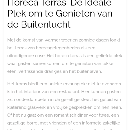
Horeca Terras: De Ideale
Plek om te Genieten van
de Buitenlucht
Met de komst van warmer weer en zonnige dagen lonkt
het terras van horecagelegenheden als een
uitnodigende oase. Het horeca terras is een geliefde plek
waar gasten samenkomen om te genieten van lekker
eten, verfrissende drankjes en het buitenleven.
Het terras biedt een unieke ervaring die niet te evenaren
is in het interieur van een restaurant. Hier kunnen gasten
zich onderdompelen in de gezellige sfeer, het geluid van
klaterend glaswerk en vrolijke gesprekken om hen heen.
Of het nu gaat om een romantisch diner voor twee, een
gezellige borrel met vrienden of een informele zakelijke