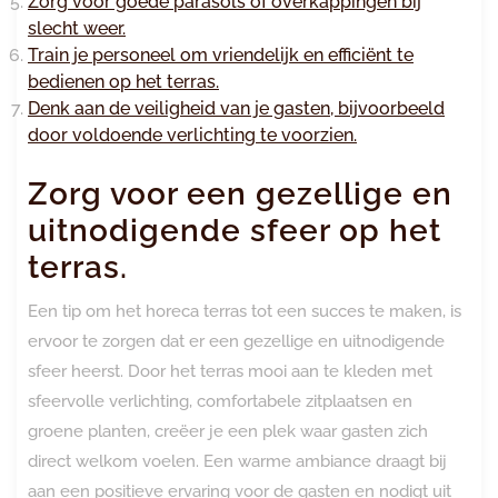
Zorg voor goede parasols of overkappingen bij
slecht weer.
Train je personeel om vriendelijk en efficiënt te
bedienen op het terras.
Denk aan de veiligheid van je gasten, bijvoorbeeld
door voldoende verlichting te voorzien.
Zorg voor een gezellige en
uitnodigende sfeer op het
terras.
Een tip om het horeca terras tot een succes te maken, is
ervoor te zorgen dat er een gezellige en uitnodigende
sfeer heerst. Door het terras mooi aan te kleden met
sfeervolle verlichting, comfortabele zitplaatsen en
groene planten, creëer je een plek waar gasten zich
direct welkom voelen. Een warme ambiance draagt bij
aan een positieve ervaring voor de gasten en nodigt uit