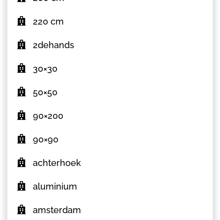
220 cm
2dehands
30×30
50×50
90×200
90×90
achterhoek
aluminium
amsterdam