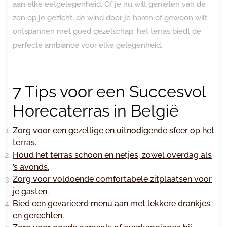
aan elke eetgelegenheid. Of je nu wilt genieten van de
zon op je gezicht, de wind door je haren of gewoon wilt
ontspannen met goed gezelschap, het terras biedt de
perfecte ambiance voor elke gelegenheid.
7 Tips voor een Succesvol
Horecaterras in België
Zorg voor een gezellige en uitnodigende sfeer op het
terras.
Houd het terras schoon en netjes, zowel overdag als
’s avonds.
Zorg voor voldoende comfortabele zitplaatsen voor
je gasten.
Bied een gevarieerd menu aan met lekkere drankjes
en gerechten.