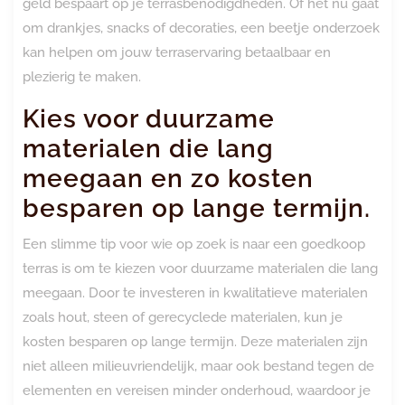
geld bespaart op je terrasbenodigdheden. Of het nu gaat
om drankjes, snacks of decoraties, een beetje onderzoek
kan helpen om jouw terraservaring betaalbaar en
plezierig te maken.
Kies voor duurzame
materialen die lang
meegaan en zo kosten
besparen op lange termijn.
Een slimme tip voor wie op zoek is naar een goedkoop
terras is om te kiezen voor duurzame materialen die lang
meegaan. Door te investeren in kwalitatieve materialen
zoals hout, steen of gerecyclede materialen, kun je
kosten besparen op lange termijn. Deze materialen zijn
niet alleen milieuvriendelijk, maar ook bestand tegen de
elementen en vereisen minder onderhoud, waardoor je