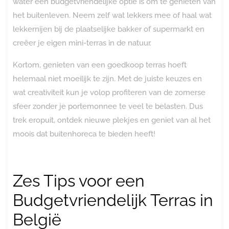
water een budgetvriendelijke optie is om te genieten van
het buitenleven. Neem zelf wat lekkers mee of haal wat
lekkernijen bij de plaatselijke bakker of supermarkt en
creëer je eigen mini-terras in de natuur.
Kortom, genieten van een goedkoop terras hoeft
helemaal niet moeilijk te zijn. Met de juiste keuzes en
wat creativiteit kun je volop profiteren van de zomerse
sfeer zonder je portemonnee te veel te belasten. Dus
trek eropuit, ontdek nieuwe plekjes en geniet van al het
moois dat buitenhoreca te bieden heeft!
Zes Tips voor een
Budgetvriendelijk Terras in
België