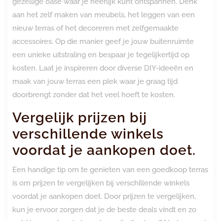
gezellige oase waar je heerlijk kunt ontspannen. Denk
aan het zelf maken van meubels, het leggen van een
nieuw terras of het decoreren met zelfgemaakte
accessoires. Op die manier geef je jouw buitenruimte
een unieke uitstraling en bespaar je tegelijkertijd op
kosten. Laat je inspireren door diverse DIY-ideeën en
maak van jouw terras een plek waar je graag tijd
doorbrengt zonder dat het veel hoeft te kosten.
Vergelijk prijzen bij
verschillende winkels
voordat je aankopen doet.
Een handige tip om te genieten van een goedkoop terras
is om prijzen te vergelijken bij verschillende winkels
voordat je aankopen doet. Door prijzen te vergelijken,
kun je ervoor zorgen dat je de beste deals vindt en zo