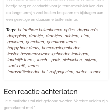
beetje zorg en aandacht voor je terrasmeubilair kan dus
op lange termijn veel kosten besparen en bijdragen aan
een gezellige en duurzame buitenruimte.
Tags:
betaalbare buitenhoreca-opties
,
dagmenu's
,
dorpsplein
,
drankje
,
drankjes
,
drinken
,
eten
,
genieten
,
gerechten
,
goedkoop terras
,
happy hour-deals
,
horecagelegenheden
,
kosten besparenseizoensgebonden kortingen
,
landelijk terras
,
lunch-
,
park
,
picknicken
,
prijzen
,
stadscafé
,
terras
,
terrasartikelendoe-het-zelf projecten
,
water
,
zomer
Een reactie achterlaten
Je e-mailadres zal niet getoond worden.
Vereiste velden zijn
gemarkeerd met
*