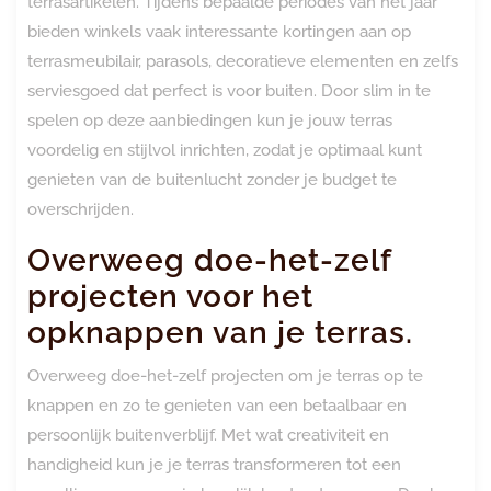
terrasartikelen. Tijdens bepaalde periodes van het jaar
bieden winkels vaak interessante kortingen aan op
terrasmeubilair, parasols, decoratieve elementen en zelfs
serviesgoed dat perfect is voor buiten. Door slim in te
spelen op deze aanbiedingen kun je jouw terras
voordelig en stijlvol inrichten, zodat je optimaal kunt
genieten van de buitenlucht zonder je budget te
overschrijden.
Overweeg doe-het-zelf
projecten voor het
opknappen van je terras.
Overweeg doe-het-zelf projecten om je terras op te
knappen en zo te genieten van een betaalbaar en
persoonlijk buitenverblijf. Met wat creativiteit en
handigheid kun je je terras transformeren tot een