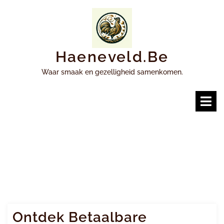
Ga
naar
inhoud
Haeneveld.be
Waar smaak en gezelligheid samenkomen.
O
m
Ontdek Betaalbare