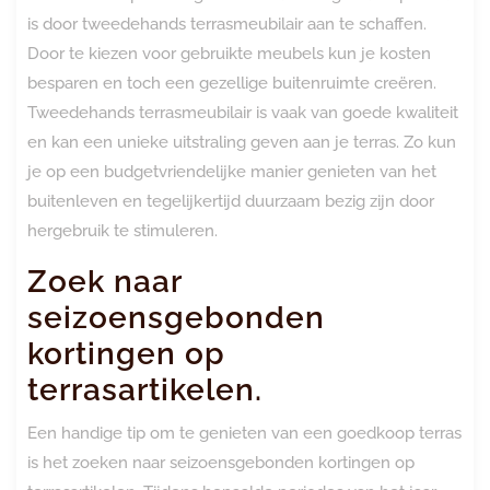
is door tweedehands terrasmeubilair aan te schaffen.
Door te kiezen voor gebruikte meubels kun je kosten
besparen en toch een gezellige buitenruimte creëren.
Tweedehands terrasmeubilair is vaak van goede kwaliteit
en kan een unieke uitstraling geven aan je terras. Zo kun
je op een budgetvriendelijke manier genieten van het
buitenleven en tegelijkertijd duurzaam bezig zijn door
hergebruik te stimuleren.
Zoek naar
seizoensgebonden
kortingen op
terrasartikelen.
Een handige tip om te genieten van een goedkoop terras
is het zoeken naar seizoensgebonden kortingen op