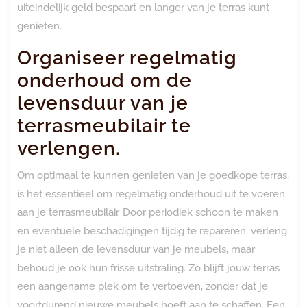
uiteindelijk geld bespaart en langer van je terras kunt
genieten.
Organiseer regelmatig
onderhoud om de
levensduur van je
terrasmeubilair te
verlengen.
Om optimaal te kunnen genieten van je goedkope terras,
is het essentieel om regelmatig onderhoud uit te voeren
aan je terrasmeubilair. Door periodiek schoon te maken
en eventuele beschadigingen tijdig te repareren, verleng
je niet alleen de levensduur van je meubels, maar
behoud je ook hun frisse uitstraling. Zo blijft jouw terras
een aangename plek om te vertoeven, zonder dat je
voortdurend nieuwe meubels hoeft aan te schaffen. Een