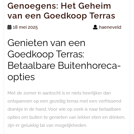
Genoegens: Het Geheim
van een Goedkoop Terras
18 mei 2025
haeneveld
Genieten van een
Goedkoop Terras:
Betaalbare Buitenhoreca-
opties
Met de zomer in aantocht is er niets heerlijker dan
ontspannen op een gezellig terras met een verfrissend
drankje in de hand. Voor wie op zoek is naar betaalbare
opties om buiten te genieten van lekker eten en drinken,
zijn er gelukkig tal van mogelijkheden.