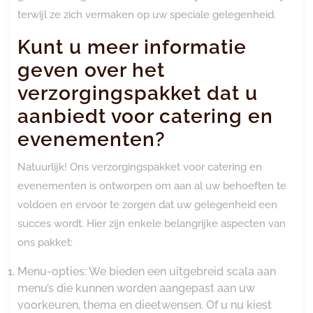
terwijl ze zich vermaken op uw speciale gelegenheid.
Kunt u meer informatie
geven over het
verzorgingspakket dat u
aanbiedt voor catering en
evenementen?
Natuurlijk! Ons verzorgingspakket voor catering en
evenementen is ontworpen om aan al uw behoeften te
voldoen en ervoor te zorgen dat uw gelegenheid een
succes wordt. Hier zijn enkele belangrijke aspecten van
ons pakket:
Menu-opties: We bieden een uitgebreid scala aan
menu’s die kunnen worden aangepast aan uw
voorkeuren, thema en dieetwensen. Of u nu kiest