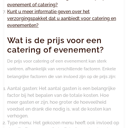
evenement of catering?
Kunt u meer informatie geven over het
verzorgingspakket dat u aanbiedt voor catering en
evenementen?
Wat is de prijs voor een
catering of evenement?
De prijs voor catering of een evenement kan sterk
variëren, afhankelijk van verschillende factoren. Enkele
belangrijke factoren die van invloed zijn op de prijs zijn:
Aantal gasten: Het aantal gasten is een belangrijke
factor bij het bepalen van de totale kosten. Hoe
meer gasten er zijn, hoe groter de hoeveelheid
voedsel en drank die nodig is, wat de kosten kan
verhogen.
Type menu: Het gekozen menu heeft ook invloed op