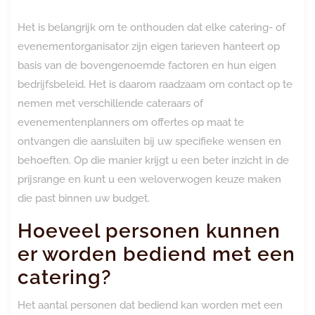
Het is belangrijk om te onthouden dat elke catering- of
evenementorganisator zijn eigen tarieven hanteert op
basis van de bovengenoemde factoren en hun eigen
bedrijfsbeleid. Het is daarom raadzaam om contact op te
nemen met verschillende cateraars of
evenementenplanners om offertes op maat te
ontvangen die aansluiten bij uw specifieke wensen en
behoeften. Op die manier krijgt u een beter inzicht in de
prijsrange en kunt u een weloverwogen keuze maken
die past binnen uw budget.
Hoeveel personen kunnen
er worden bediend met een
catering?
Het aantal personen dat bediend kan worden met een