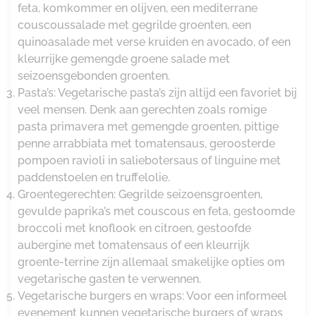
feta, komkommer en olijven, een mediterrane
couscoussalade met gegrilde groenten, een
quinoasalade met verse kruiden en avocado, of een
kleurrijke gemengde groene salade met
seizoensgebonden groenten.
Pasta’s: Vegetarische pasta’s zijn altijd een favoriet bij
veel mensen. Denk aan gerechten zoals romige
pasta primavera met gemengde groenten, pittige
penne arrabbiata met tomatensaus, geroosterde
pompoen ravioli in saliebotersaus of linguine met
paddenstoelen en truffelolie.
Groentegerechten: Gegrilde seizoensgroenten,
gevulde paprika’s met couscous en feta, gestoomde
broccoli met knoflook en citroen, gestoofde
aubergine met tomatensaus of een kleurrijk
groente-terrine zijn allemaal smakelijke opties om
vegetarische gasten te verwennen.
Vegetarische burgers en wraps: Voor een informeel
evenement kunnen vegetarische burgers of wraps