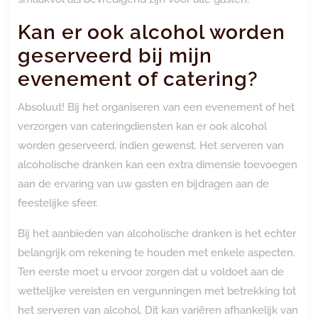
Kan er ook alcohol worden
geserveerd bij mijn
evenement of catering?
Absoluut! Bij het organiseren van een evenement of het
verzorgen van cateringdiensten kan er ook alcohol
worden geserveerd, indien gewenst. Het serveren van
alcoholische dranken kan een extra dimensie toevoegen
aan de ervaring van uw gasten en bijdragen aan de
feestelijke sfeer.
Bij het aanbieden van alcoholische dranken is het echter
belangrijk om rekening te houden met enkele aspecten.
Ten eerste moet u ervoor zorgen dat u voldoet aan de
wettelijke vereisten en vergunningen met betrekking tot
het serveren van alcohol. Dit kan variëren afhankelijk van