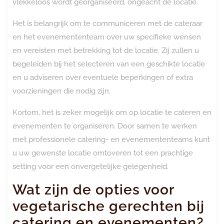
vlekkeloos wordt georganiseerd, ongeacht de locatie.
Het is belangrijk om te communiceren met de cateraar
en het evenemententeam over uw specifieke wensen
en vereisten met betrekking tot de locatie. Zij zullen u
begeleiden bij het selecteren van een geschikte locatie
en u adviseren over eventuele beperkingen of extra
voorzieningen die nodig zijn.
Kortom, het is zeker mogelijk om op locatie te cateren en
evenementen te organiseren. Door samen te werken
met professionele catering- en evenemententeams kunt
u uw gewenste locatie omtoveren tot een prachtige
setting voor een onvergetelijke gelegenheid.
Wat zijn de opties voor
vegetarische gerechten bij
catering en evenementen?