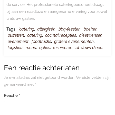
de service. Het professionele cateringpersoneel draagt
bij aan een naadloze en aangename ervaring voor zowel
u als uw gasten.
Tags:
'catering
,
allergieën
,
bbq-feesten
,
boeken
,
buffetten
,
catering
,
cocktailrecepties
,
dieetwensen
,
evenement
,
foodtrucks
,
grotere evenementen
,
logistiek
,
menu
,
opties
,
reserveren
,
sit-down diners
Een reactie achterlaten
Je e-mailadres zal niet getoond worden.
Vereiste velden zijn
gemarkeerd met
*
Reactie
*