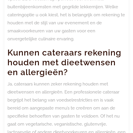
buitenbijeenkomsten met gegrilde lekkernijen. Welke
cateringoptie u ook kiest, het is belangrijk om rekening te
houden met de stijl van uw evenement en de
smaakvoorkeuren van uw gasten voor een
onvergetelijke culinaire ervaring.
Kunnen cateraars rekening
houden met dieetwensen
en allergieën?
Ja, cateraars kunnen zeker rekening houden met
dieetwensen en allergieën. Een professionele cateraar
begrijpt het belang van voedselrestricties en is vaak
bereid om aangepaste menu’s te creëren om aan de
specifieke behoeften van gasten te voldoen. Of het nu
gaat om vegetarische, veganistische, glutenvrije,
lactosevrije of andere dieetvoorkeuren en allergieën, een