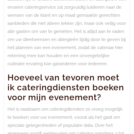
ervaren cateringservice zal zorgvuldig luisteren naar de
wensen van de klant en op maat gemaakte gerechten
aanbieden die niet alleen lekker zijn, maar ook veilig voor
alle gasten om van te genieten. Het is altijd aan te raden
om uw dieetwensen en allergieën tijdig door te geven bij
het plannen van een evenement, zodat de cateraar hier
rekening mee kan houden en een onvergetelijke
culinaire ervaring kan garanderen voor iedereen.
Hoeveel van tevoren moet
ik cateringdiensten boeken
voor mijn evenement?
Het is raadzaam om cateringdiensten zo vroeg mogelijk
te boeken voor uw evenement, vooral als het gaat om
speciale gelegenheden of populaire data. Over het
algemeen wordt aanbevolen om catering minstens 4 tot