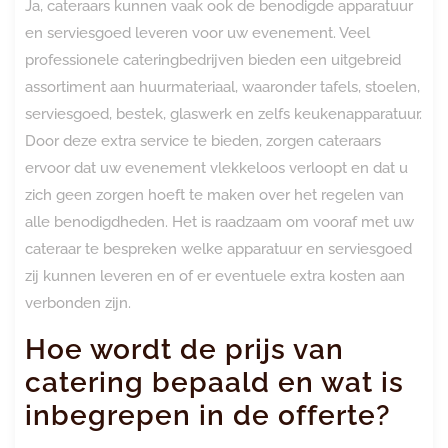
Ja, cateraars kunnen vaak ook de benodigde apparatuur
en serviesgoed leveren voor uw evenement. Veel
professionele cateringbedrijven bieden een uitgebreid
assortiment aan huurmateriaal, waaronder tafels, stoelen,
serviesgoed, bestek, glaswerk en zelfs keukenapparatuur.
Door deze extra service te bieden, zorgen cateraars
ervoor dat uw evenement vlekkeloos verloopt en dat u
zich geen zorgen hoeft te maken over het regelen van
alle benodigdheden. Het is raadzaam om vooraf met uw
cateraar te bespreken welke apparatuur en serviesgoed
zij kunnen leveren en of er eventuele extra kosten aan
verbonden zijn.
Hoe wordt de prijs van
catering bepaald en wat is
inbegrepen in de offerte?