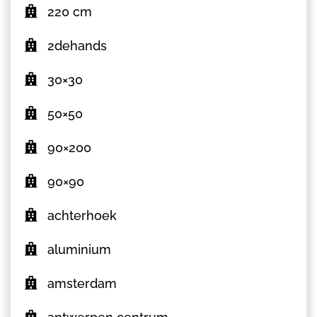
220 cm
2dehands
30×30
50×50
90×200
90×90
achterhoek
aluminium
amsterdam