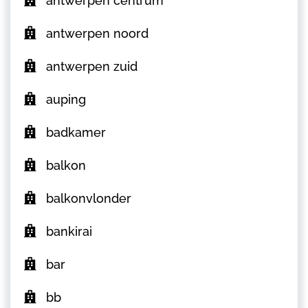
antwerpen centrum
antwerpen noord
antwerpen zuid
auping
badkamer
balkon
balkonvlonder
bankirai
bar
bb