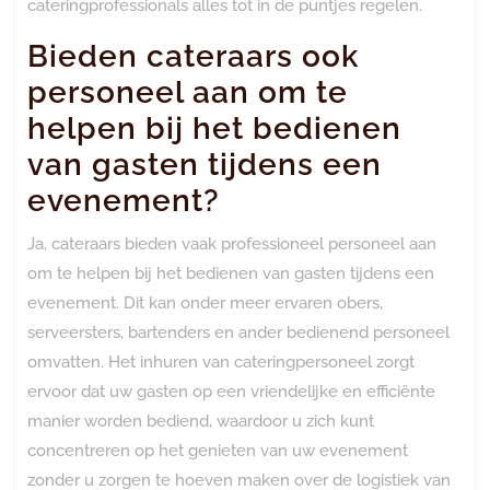
cateringprofessionals alles tot in de puntjes regelen.
Bieden cateraars ook
personeel aan om te
helpen bij het bedienen
van gasten tijdens een
evenement?
Ja, cateraars bieden vaak professioneel personeel aan
om te helpen bij het bedienen van gasten tijdens een
evenement. Dit kan onder meer ervaren obers,
serveersters, bartenders en ander bedienend personeel
omvatten. Het inhuren van cateringpersoneel zorgt
ervoor dat uw gasten op een vriendelijke en efficiënte
manier worden bediend, waardoor u zich kunt
concentreren op het genieten van uw evenement
zonder u zorgen te hoeven maken over de logistiek van