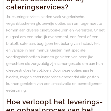
cateringservices?
Ja, cateringservices bieden vaak vegetarische,
veganistische en glutenvrije opties aan om tegemoet te
komen aan diverse dieetvoorkeuren en -vereisten. Of het
nu gaat om een zakelijk evenement, een feest of een
bruiloft, cateraars begrijpen het belang van inclusiviteit
en variatie in hun menu’s. Gasten met speciale
voedingsbehoeften kunnen genieten van heerlijke
gerechten die zorgvuldig zijn samengesteld om aan hun
dieetrestricties te voldoen. Door deze opties aan te
bieden, zorgen cateringservices ervoor dat alle gasten
kunnen genieten van een smaakvolle en bevredigende
eetervaring.
Hoe verloopt het leverings-
en ophaalproces van het