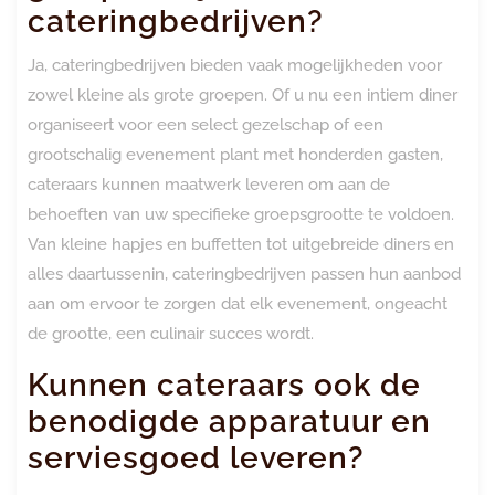
cateringbedrijven?
Ja, cateringbedrijven bieden vaak mogelijkheden voor
zowel kleine als grote groepen. Of u nu een intiem diner
organiseert voor een select gezelschap of een
grootschalig evenement plant met honderden gasten,
cateraars kunnen maatwerk leveren om aan de
behoeften van uw specifieke groepsgrootte te voldoen.
Van kleine hapjes en buffetten tot uitgebreide diners en
alles daartussenin, cateringbedrijven passen hun aanbod
aan om ervoor te zorgen dat elk evenement, ongeacht
de grootte, een culinair succes wordt.
Kunnen cateraars ook de
benodigde apparatuur en
serviesgoed leveren?