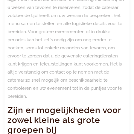
6 weken van tevoren te reserveren, zodat de cateraar
voldoende tijd heeft om uw wensen te bespreken, het
menu samen te stellen en alle logistieke details voor te
bereiden. Voor grotere evenementen of in drukke
periodes kan het zelfs nodig zijn om nog eerder te
boeken, soms tot enkele maanden van tevoren, om
ervoor te zorgen dat u de gewenste cateringdiensten
kunt krijgen en teleurstellingen kunt voorkomen. Het is
altijd verstandig om contact op te nemen met de
cateraar zo snel mogelijk om beschikbaarheid te
controleren en uw evenement tot in de puntjes voor te
bereiden.
Zijn er mogelijkheden voor
zowel kleine als grote
groepen bij