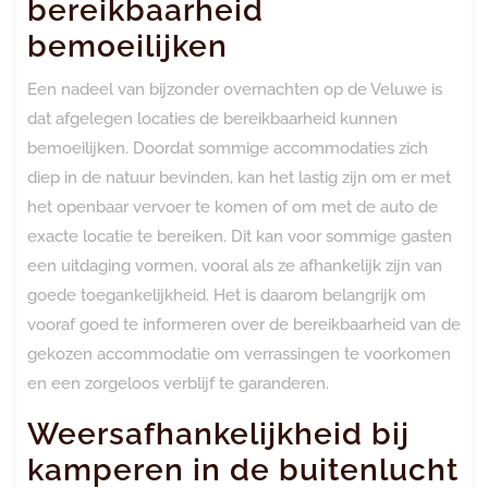
bereikbaarheid
bemoeilijken
Een nadeel van bijzonder overnachten op de Veluwe is
dat afgelegen locaties de bereikbaarheid kunnen
bemoeilijken. Doordat sommige accommodaties zich
diep in de natuur bevinden, kan het lastig zijn om er met
het openbaar vervoer te komen of om met de auto de
exacte locatie te bereiken. Dit kan voor sommige gasten
een uitdaging vormen, vooral als ze afhankelijk zijn van
goede toegankelijkheid. Het is daarom belangrijk om
vooraf goed te informeren over de bereikbaarheid van de
gekozen accommodatie om verrassingen te voorkomen
en een zorgeloos verblijf te garanderen.
Weersafhankelijkheid bij
kamperen in de buitenlucht