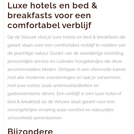
Luxe hotels en bed &
breakfasts voor een
comfortabel verblijf
Op de Veluwe vind je luxe hotels en bed & breakfasts die
garant staan voor een comfortabel verblijf te midden van
de prachtige natuur. Geniet van de weelderige inrichting,
persoonlijke service en culinaire hoogstandjes die deze
accommodaties bieden. Ontspan in een sfeervolle kamer
met alle moderne voorzieningen en laat je verwennen
met luxe extra’s zoals wellnessfaciliteiten en
gastronomische diners. Een verblijf in een luxe hotel of
bed & breakfast op de Veluwe staat garant voor een
onvergetelijke ervaring waar comfort en natuurlijke
schoonheid samenkomen.
Bijzondere