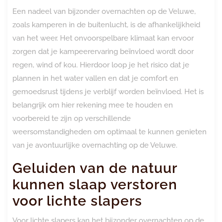
Een nadeel van bijzonder overnachten op de Veluwe,
zoals kamperen in de buitenlucht, is de afhankelijkheid
van het weer. Het onvoorspelbare klimaat kan ervoor
zorgen dat je kampeerervaring beïnvloed wordt door
regen, wind of kou. Hierdoor loop je het risico dat je
plannen in het water vallen en dat je comfort en
gemoedsrust tijdens je verblijf worden beïnvloed. Het is
belangrijk om hier rekening mee te houden en
voorbereid te zijn op verschillende
weersomstandigheden om optimaal te kunnen genieten
van je avontuurlijke overnachting op de Veluwe.
Geluiden van de natuur
kunnen slaap verstoren
voor lichte slapers
Voor lichte slapers kan het bijzonder overnachten op de