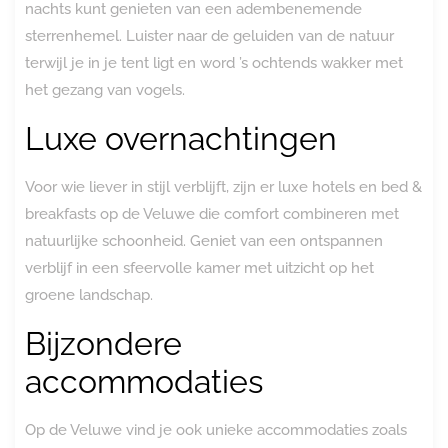
nachts kunt genieten van een adembenemende
sterrenhemel. Luister naar de geluiden van de natuur
terwijl je in je tent ligt en word ’s ochtends wakker met
het gezang van vogels.
Luxe overnachtingen
Voor wie liever in stijl verblijft, zijn er luxe hotels en bed &
breakfasts op de Veluwe die comfort combineren met
natuurlijke schoonheid. Geniet van een ontspannen
verblijf in een sfeervolle kamer met uitzicht op het
groene landschap.
Bijzondere
accommodaties
Op de Veluwe vind je ook unieke accommodaties zoals