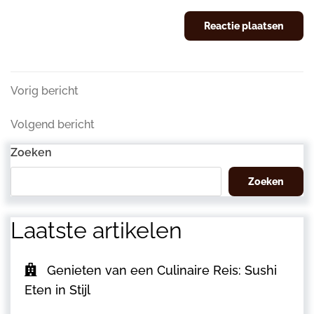
Berichtnavigatie
Vorig
Vorig bericht
bericht
Volgend
Volgend bericht
bericht
Zoeken
Zoeken
Laatste artikelen
Genieten van een Culinaire Reis: Sushi
Eten in Stijl