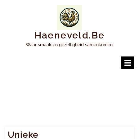
Ga
naar
inhoud
Haeneveld.be
Waar smaak en gezelligheid samenkomen.
O
m
Unieke