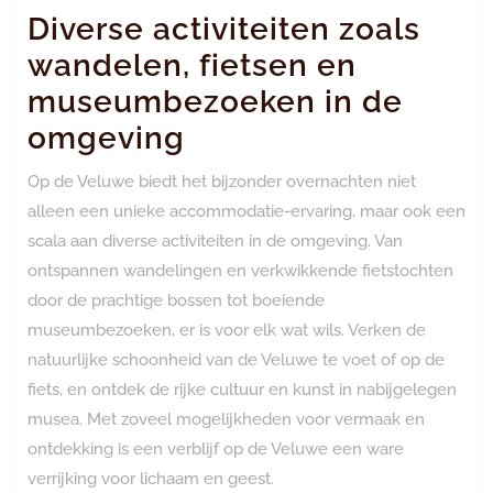
Diverse activiteiten zoals
wandelen, fietsen en
museumbezoeken in de
omgeving
Op de Veluwe biedt het bijzonder overnachten niet
alleen een unieke accommodatie-ervaring, maar ook een
scala aan diverse activiteiten in de omgeving. Van
ontspannen wandelingen en verkwikkende fietstochten
door de prachtige bossen tot boeiende
museumbezoeken, er is voor elk wat wils. Verken de
natuurlijke schoonheid van de Veluwe te voet of op de
fiets, en ontdek de rijke cultuur en kunst in nabijgelegen
musea. Met zoveel mogelijkheden voor vermaak en
ontdekking is een verblijf op de Veluwe een ware
verrijking voor lichaam en geest.