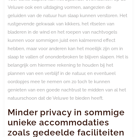
Veluwe ook een uitdaging vormen, aangezien de
geluiden van de natuur hun slaap kunnen verstoren. Het
rustgevende gekwaak van kikkers, het ritselen van
bladeren in de wind en het roepen van nachtvogels
kunnen voor sommigen juist een kalmerend effect
hebben, maar voor anderen kan het moeilijk zijn om in
slaap te vallen of ononderbroken te blijven slapen. Het is
belangrijk om hiermee rekening te houden bij het
plannen van een verblijf in de natuur, en eventueel
oordopjes mee te nemen om zo toch te kunnen
genieten van een goede nachtrust te midden van al het
natuurschoon dat de Veluwe te bieden heeft.
Minder privacy in sommige
unieke accommodaties
zoals gedeelde faciliteiten