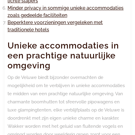
lichte slapers
Minder privacy in sommige unieke accommodaties
zoals gedeelde faciliteiten
Beperktere voorzieningen vergeleken met
traditionele hotels
Unieke accommodaties in
een prachtige natuurlijke
omgeving
Op de Veluwe biedt bijzonder overnachten de
mogelijkheid om te verblijven in unieke accommodaties
te midden van een prachtige natuurlijke omgeving. Van
charmante boomhutten tot sfeervolle pipowagens en
luxe glampingtenten, elke verblijfplaats op de Veluwe is
doordrenkt met zijn eigen unieke charme en karakter.
Wakker worden met het geluid van fluitende vogels en
omringd worden door weelderig groen zorgt voor een