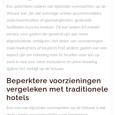
Een potentieel nadeel van bijzonder overnachten op de
Veluwe kan zijn dat sommige unieke accommodaties,
zoals boomhutten of glampingtenten, gedeelde
faciliteiten kunnen hebben. Dit kan leiden tot minder
privacy voor gasten die gewend zijn aan meer
afgezonderde verblijven. Het delen van voorzieningen
zoals badkamers of keukens met andere gasten kan een
aspect zijn om rekening mee te houden voor wie op
zoek is naar een meer exclusieve en privé-ervaring
tijdens het verblijf op de Veluwe.
Beperktere voorzieningen
vergeleken met traditionele
hotels
Een con van bijzonder overnachten op de Veluwe is dat
deze unieke accommodaties vaak beperktere