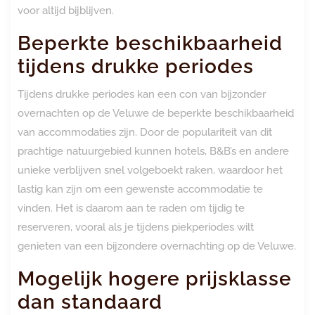
voor altijd bijblijven.
Beperkte beschikbaarheid
tijdens drukke periodes
Tijdens drukke periodes kan een con van bijzonder
overnachten op de Veluwe de beperkte beschikbaarheid
van accommodaties zijn. Door de populariteit van dit
prachtige natuurgebied kunnen hotels, B&B’s en andere
unieke verblijven snel volgeboekt raken, waardoor het
lastig kan zijn om een gewenste accommodatie te
vinden. Het is daarom aan te raden om tijdig te
reserveren, vooral als je tijdens piekperiodes wilt
genieten van een bijzondere overnachting op de Veluwe.
Mogelijk hogere prijsklasse
dan standaard