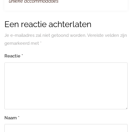
unieke accommodaties
Een reactie achterlaten
Je e-mailadres zal niet getoond worden.
Vereiste velden zijn
gemarkeerd met
*
Reactie
*
Naam
*