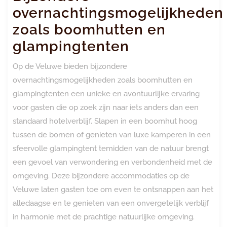
overnachtingsmogelijkheden
zoals boomhutten en
glampingtenten
Op de Veluwe bieden bijzondere
overnachtingsmogelijkheden zoals boomhutten en
glampingtenten een unieke en avontuurlijke ervaring
voor gasten die op zoek zijn naar iets anders dan een
standaard hotelverblijf. Slapen in een boomhut hoog
tussen de bomen of genieten van luxe kamperen in een
sfeervolle glampingtent temidden van de natuur brengt
een gevoel van verwondering en verbondenheid met de
omgeving. Deze bijzondere accommodaties op de
Veluwe laten gasten toe om even te ontsnappen aan het
alledaagse en te genieten van een onvergetelijk verblijf
in harmonie met de prachtige natuurlijke omgeving.