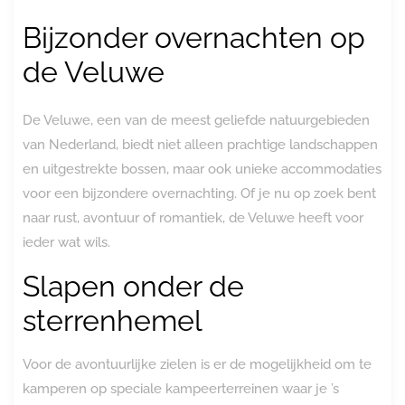
Bijzonder overnachten op
de Veluwe
De Veluwe, een van de meest geliefde natuurgebieden
van Nederland, biedt niet alleen prachtige landschappen
en uitgestrekte bossen, maar ook unieke accommodaties
voor een bijzondere overnachting. Of je nu op zoek bent
naar rust, avontuur of romantiek, de Veluwe heeft voor
ieder wat wils.
Slapen onder de
sterrenhemel
Voor de avontuurlijke zielen is er de mogelijkheid om te
kamperen op speciale kampeerterreinen waar je ’s