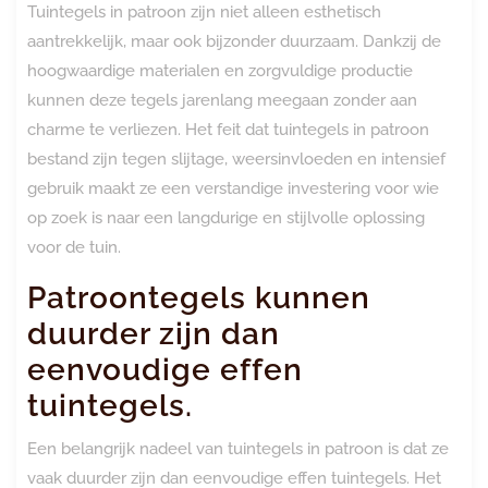
Tuintegels in patroon zijn niet alleen esthetisch
aantrekkelijk, maar ook bijzonder duurzaam. Dankzij de
hoogwaardige materialen en zorgvuldige productie
kunnen deze tegels jarenlang meegaan zonder aan
charme te verliezen. Het feit dat tuintegels in patroon
bestand zijn tegen slijtage, weersinvloeden en intensief
gebruik maakt ze een verstandige investering voor wie
op zoek is naar een langdurige en stijlvolle oplossing
voor de tuin.
Patroontegels kunnen
duurder zijn dan
eenvoudige effen
tuintegels.
Een belangrijk nadeel van tuintegels in patroon is dat ze
vaak duurder zijn dan eenvoudige effen tuintegels. Het