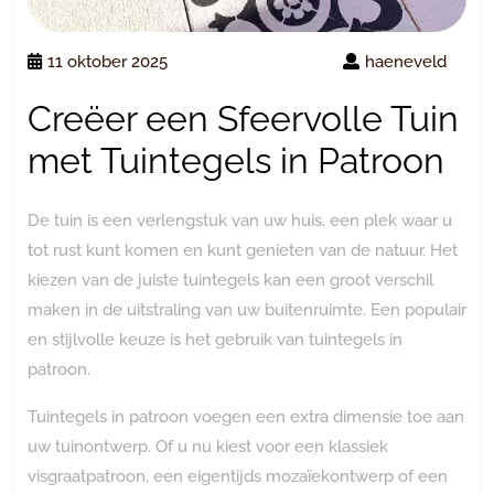
11 oktober 2025
haeneveld
Creëer een Sfeervolle Tuin
met Tuintegels in Patroon
De tuin is een verlengstuk van uw huis, een plek waar u
tot rust kunt komen en kunt genieten van de natuur. Het
kiezen van de juiste tuintegels kan een groot verschil
maken in de uitstraling van uw buitenruimte. Een populair
en stijlvolle keuze is het gebruik van tuintegels in
patroon.
Tuintegels in patroon voegen een extra dimensie toe aan
uw tuinontwerp. Of u nu kiest voor een klassiek
visgraatpatroon, een eigentijds mozaïekontwerp of een