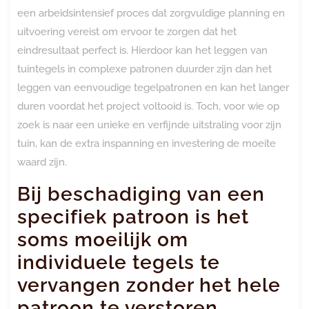
een arbeidsintensief proces dat zorgvuldige planning en
uitvoering vereist om ervoor te zorgen dat het
eindresultaat perfect is. Hierdoor kan het leggen van
tuintegels in complexe patronen duurder zijn dan het
leggen van eenvoudige tegelpatronen en kan het langer
duren voordat het project voltooid is. Toch, voor wie op
zoek is naar een unieke en verfijnde uitstraling voor zijn
tuin, kan de extra inspanning en investering de moeite
waard zijn.
Bij beschadiging van een
specifiek patroon is het
soms moeilijk om
individuele tegels te
vervangen zonder het hele
patroon te verstoren.