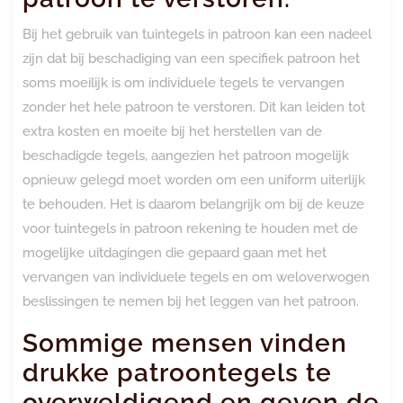
Bij het gebruik van tuintegels in patroon kan een nadeel
zijn dat bij beschadiging van een specifiek patroon het
soms moeilijk is om individuele tegels te vervangen
zonder het hele patroon te verstoren. Dit kan leiden tot
extra kosten en moeite bij het herstellen van de
beschadigde tegels, aangezien het patroon mogelijk
opnieuw gelegd moet worden om een uniform uiterlijk
te behouden. Het is daarom belangrijk om bij de keuze
voor tuintegels in patroon rekening te houden met de
mogelijke uitdagingen die gepaard gaan met het
vervangen van individuele tegels en om weloverwogen
beslissingen te nemen bij het leggen van het patroon.
Sommige mensen vinden
drukke patroontegels te
overweldigend en geven de