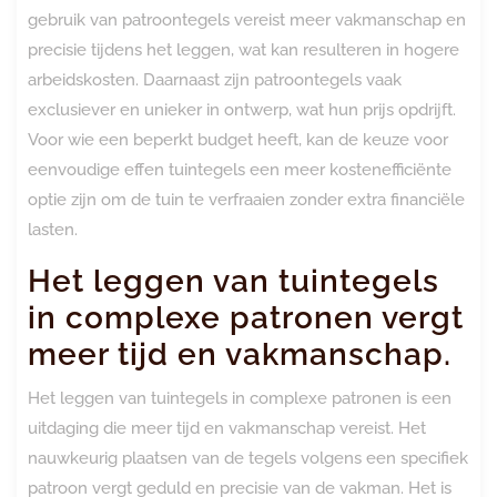
gebruik van patroontegels vereist meer vakmanschap en
precisie tijdens het leggen, wat kan resulteren in hogere
arbeidskosten. Daarnaast zijn patroontegels vaak
exclusiever en unieker in ontwerp, wat hun prijs opdrijft.
Voor wie een beperkt budget heeft, kan de keuze voor
eenvoudige effen tuintegels een meer kostenefficiënte
optie zijn om de tuin te verfraaien zonder extra financiële
lasten.
Het leggen van tuintegels
in complexe patronen vergt
meer tijd en vakmanschap.
Het leggen van tuintegels in complexe patronen is een
uitdaging die meer tijd en vakmanschap vereist. Het
nauwkeurig plaatsen van de tegels volgens een specifiek
patroon vergt geduld en precisie van de vakman. Het is