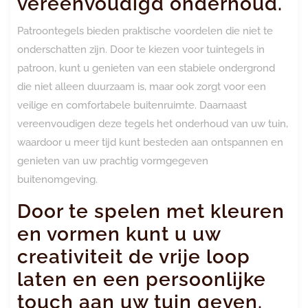
vereenvoudigd onderhoud.
Patroontegels bieden praktische voordelen die niet te
onderschatten zijn. Door te kiezen voor tuintegels in
patroon, kunt u genieten van een stabiele ondergrond
die niet alleen duurzaam is, maar ook zorgt voor een
veilige en comfortabele buitenruimte. Daarnaast
vereenvoudigen deze tegels het onderhoud van uw tuin,
waardoor u meer tijd kunt besteden aan ontspannen en
genieten van uw prachtig vormgegeven
buitenomgeving.
Door te spelen met kleuren
en vormen kunt u uw
creativiteit de vrije loop
laten en een persoonlijke
touch aan uw tuin geven.