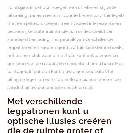
Tuintegels in patroon voegen een unieke en stijlvolle
uitstraling toe aan uw tuin. Door te kiezen voor tuintegels
met een patroon, creëert u een visueel interessante en
persoonlijke buitenruimte die zich onderscheidt van
standaard bestrating. Het gebruik van verschillende
legpatronen en kleuren geeft uw tuin karakter en maakt
het tot een plek waar u met trots kunt ontspannen en
genieten van de natuurlijke schoonheid om u heen. Met
tuintegels in patroon kunt u uw eigen creativiteit tot
uiting brengen en een sfeervolle ambiance creëren die
aansluit bij uw persoonlijke smaak en stijl.
Met verschillende
legpatronen kunt u
optische illusies creëren
die de ruimte groter of