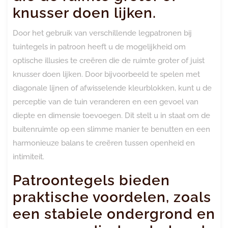
knusser doen lijken.
Door het gebruik van verschillende legpatronen bij
tuintegels in patroon heeft u de mogelijkheid om
optische illusies te creëren die de ruimte groter of juist
knusser doen lijken. Door bijvoorbeeld te spelen met
diagonale lijnen of afwisselende kleurblokken, kunt u de
perceptie van de tuin veranderen en een gevoel van
diepte en dimensie toevoegen. Dit stelt u in staat om de
buitenruimte op een slimme manier te benutten en een
harmonieuze balans te creëren tussen openheid en
intimiteit.
Patroontegels bieden
praktische voordelen, zoals
een stabiele ondergrond en