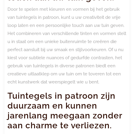
Door te spelen met kleuren en vormen bij het gebruik
van tuintegels in patroon, kunt u uw creativiteit de vrije
loop laten en een persoonlijke touch aan uw tuin geven.
Het combineren van verschillende tinten en vormen stelt
u in staat om een unieke buitenruimte te creëren die
perfect aansluit bij uw smaak en stijlvoorkeuren. Of u nu
kiest voor subtiele nuances of gedurfde contrasten, het
gebruik van tuintegels in diverse patronen biedt een
creatieve uitlaatklep om uw tuin om te toveren tot een
echt kunstwerk dat weerspiegelt wie u bent.
Tuintegels in patroon zijn
duurzaam en kunnen
jarenlang meegaan zonder
aan charme te verliezen.