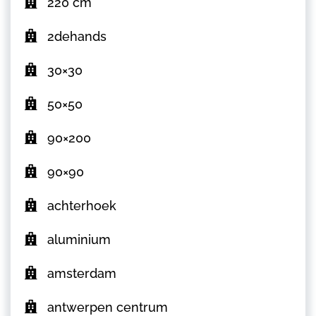
220 cm
2dehands
30×30
50×50
90×200
90×90
achterhoek
aluminium
amsterdam
antwerpen centrum