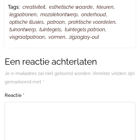
Tags:
creativiteit
,
esthetische waarde
,
kleuren
,
legpatronen
,
mozaïekontwerp
,
onderhoud
,
optische illusies
,
patroon
,
praktische voordelen
,
tuinontwerp
,
tuintegels
,
tuintegels patroon
,
visgraatpatroon
,
vormen
,
zigzaglay-out
Een reactie achterlaten
Je e-mailadres zal niet getoond worden.
Vereiste velden zijn
gemarkeerd met
*
Reactie
*