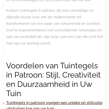
Kortom, tuintegels in patroon zijn een veelzijdige en
stijlvolle keuze voor wie zijn buitenruimte wil
transformeren tot een oase van schoonheid en comfort.
Durf te experimenteren met verschillende ontwerpen en
laat uw creativiteit de vrije loop voor een tuin die echt het
hart van uw woning vormt.
Voordelen van Tuintegels
in Patroon: Stijl, Creativiteit
en Duurzaamheid in Uw
Tuin
Tuintegels in patroon voegen een unieke en stijlvolle
uitstraling toe aan uw tuin.