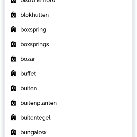
bistro le nord
blokhutten
boxspring
boxsprings
bozar
buffet
buiten
buitenplanten
buitentegel
bungalow