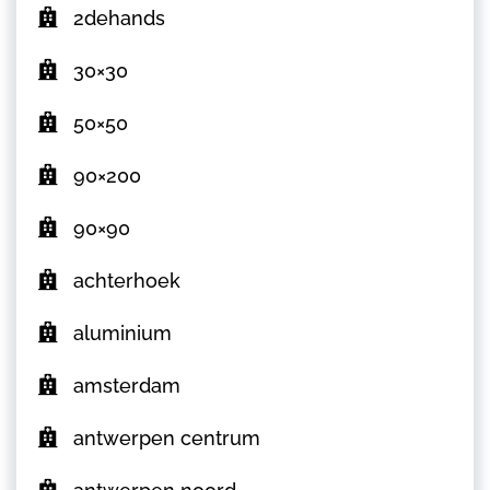
2dehands
30×30
50×50
90×200
90×90
achterhoek
aluminium
amsterdam
antwerpen centrum