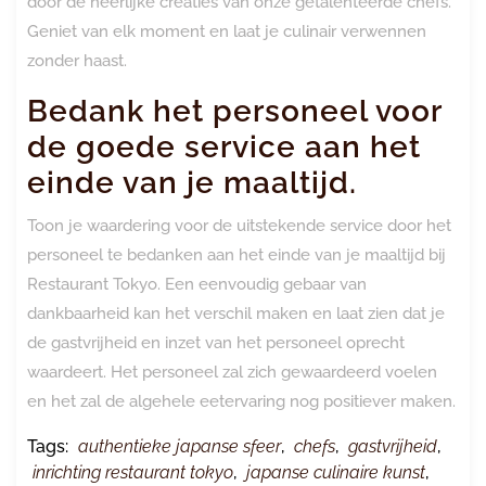
door de heerlijke creaties van onze getalenteerde chefs.
Geniet van elk moment en laat je culinair verwennen
zonder haast.
Bedank het personeel voor
de goede service aan het
einde van je maaltijd.
Toon je waardering voor de uitstekende service door het
personeel te bedanken aan het einde van je maaltijd bij
Restaurant Tokyo. Een eenvoudig gebaar van
dankbaarheid kan het verschil maken en laat zien dat je
de gastvrijheid en inzet van het personeel oprecht
waardeert. Het personeel zal zich gewaardeerd voelen
en het zal de algehele eetervaring nog positiever maken.
Tags:
authentieke japanse sfeer
,
chefs
,
gastvrijheid
,
inrichting restaurant tokyo
,
japanse culinaire kunst
,