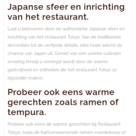
Japanse sfeer en inrichting
van het restaurant.
Laat u betoveren door de authentieke Japanse sfeer en
inrichting van het restaurant Tokyo. Van de traditionele
decoraties tot de verfijnde details, elke hoek ademt de
charme van Japan uit. Geniet van een unieke culinaire
ervaring terwijl u omringd wordt door de warme
gastvrijheid en esthetiek die het restaurant Tokyo zo
bijzonder maken.
Probeer ook eens warme
gerechten zoals ramen of
tempura.
Probeer ook eens de warme gerechten bij Restaurant
Tokyo, zoals de hartverwarmende ramen-noedelsoep of