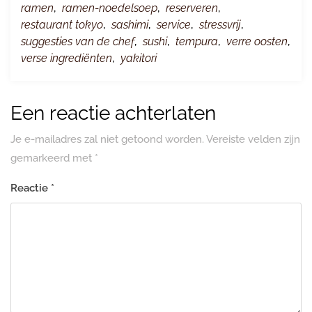
ramen
,
ramen-noedelsoep
,
reserveren
,
restaurant tokyo
,
sashimi
,
service
,
stressvrij
,
suggesties van de chef
,
sushi
,
tempura
,
verre oosten
,
verse ingrediënten
,
yakitori
Een reactie achterlaten
Je e-mailadres zal niet getoond worden.
Vereiste velden zijn
gemarkeerd met
*
Reactie
*