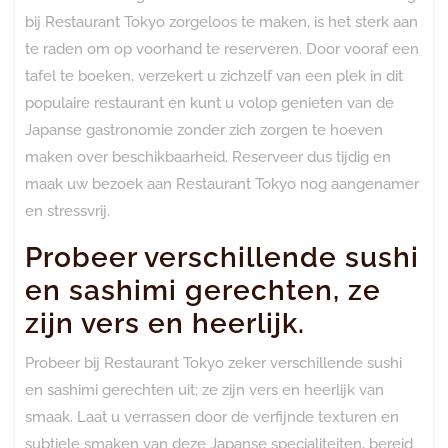
bij Restaurant Tokyo zorgeloos te maken, is het sterk aan
te raden om op voorhand te reserveren. Door vooraf een
tafel te boeken, verzekert u zichzelf van een plek in dit
populaire restaurant en kunt u volop genieten van de
Japanse gastronomie zonder zich zorgen te hoeven
maken over beschikbaarheid. Reserveer dus tijdig en
maak uw bezoek aan Restaurant Tokyo nog aangenamer
en stressvrij.
Probeer verschillende sushi
en sashimi gerechten, ze
zijn vers en heerlijk.
Probeer bij Restaurant Tokyo zeker verschillende sushi
en sashimi gerechten uit; ze zijn vers en heerlijk van
smaak. Laat u verrassen door de verfijnde texturen en
subtiele smaken van deze Japanse specialiteiten, bereid