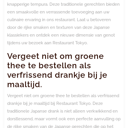
knapperige tempura. Deze traditionele gerechten bieden
een smaakvolle en verrassende toevoeging aan uw
culinaire ervaring in ons restaurant. Laat u betoveren
door de rijke smaken en texturen van deze Japanse
klassiekers en ontdek een nieuwe dimensie van genot
tijdens uw bezoek aan Restaurant Tokyo.
Vergeet niet om groene
thee te bestellen als
verfrissend drankje bij je
maaltijd.
Vergeet niet om groene thee te bestellen als verfrissend
drankje bij je maaltijd bij Restaurant Tokyo. Deze
traditionele Japanse drank is niet alleen verkwikkend en
dorstlessend, maar vormt ook een perfecte aanvulling op
de rijke smaken van de Japanse gerechten die op het