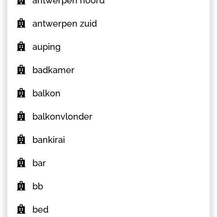
antwerpen noord
antwerpen zuid
auping
badkamer
balkon
balkonvlonder
bankirai
bar
bb
bed