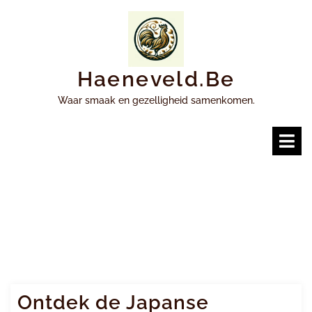
Ga
naar
inhoud
Haeneveld.be
Waar smaak en gezelligheid samenkomen.
O
m
Ontdek de Japanse