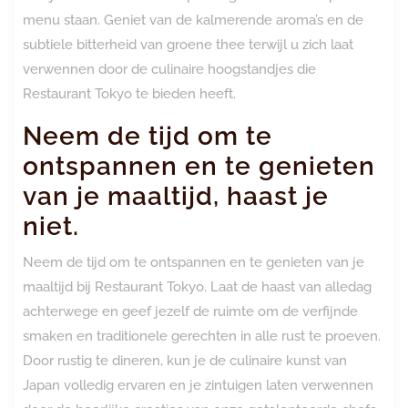
menu staan. Geniet van de kalmerende aroma’s en de
subtiele bitterheid van groene thee terwijl u zich laat
verwennen door de culinaire hoogstandjes die
Restaurant Tokyo te bieden heeft.
Neem de tijd om te
ontspannen en te genieten
van je maaltijd, haast je
niet.
Neem de tijd om te ontspannen en te genieten van je
maaltijd bij Restaurant Tokyo. Laat de haast van alledag
achterwege en geef jezelf de ruimte om de verfijnde
smaken en traditionele gerechten in alle rust te proeven.
Door rustig te dineren, kun je de culinaire kunst van
Japan volledig ervaren en je zintuigen laten verwennen