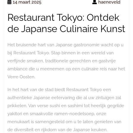
14 maart 2025
haeneveld
Restaurant Tokyo: Ontdek
de Japanse Culinaire Kunst
Het bruisende hart van Japanse gastronomie wacht op u
bij Restaurant Tokyo. Stap binnen in een wereld van
verfijnde smaken, traditionele gerechten en gastvrije
ambiance die u meenemen op een culinaire reis naar het
Verre Oosten.
In het hart van de stad biedt Restaurant Tokyo een
authentieke Japanse eetervaring die al uw zintuigen zal
prikkelen. Van verse sushi en sashimi tot heerlijk gegrilde
yakitori en smaakvolle ramen-noedelsoep, onze
menukaart is samengesteld om u te laten genieten van
de diversiteit en rijkdom van de Japanse keuken.