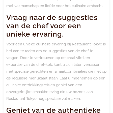
met vakmanschap en liefde voor het culinaire ambacht.
Vraag naar de suggesties
van de chef voor een
unieke ervaring.
Voor een unieke culinaire ervaring bij Restaurant Tokyo is
het aan te raden om de suggesties van de chef te
vragen. Door te vertrouwen op de creativiteit en
expertise van de chef-kok, kunt u zich laten verrassen
met speciale gerechten en smaakcombinaties die niet op
de reguliere menukaart staan. Laat u meenemen op een
culinaire ontdekkingsreis en geniet van een
onvergetelijke smaakbeleving die uw bezoek aan
Restaurant Tokyo nog specialer zal maken.
Geniet van de authentieke