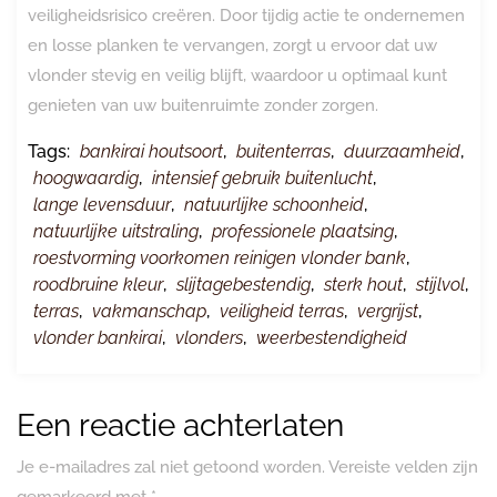
veiligheidsrisico creëren. Door tijdig actie te ondernemen
en losse planken te vervangen, zorgt u ervoor dat uw
vlonder stevig en veilig blijft, waardoor u optimaal kunt
genieten van uw buitenruimte zonder zorgen.
Tags:
bankirai houtsoort
,
buitenterras
,
duurzaamheid
,
hoogwaardig
,
intensief gebruik buitenlucht
,
lange levensduur
,
natuurlijke schoonheid
,
natuurlijke uitstraling
,
professionele plaatsing
,
roestvorming voorkomen reinigen vlonder bank
,
roodbruine kleur
,
slijtagebestendig
,
sterk hout
,
stijlvol
,
terras
,
vakmanschap
,
veiligheid terras
,
vergrijst
,
vlonder bankirai
,
vlonders
,
weerbestendigheid
Een reactie achterlaten
Je e-mailadres zal niet getoond worden.
Vereiste velden zijn
gemarkeerd met
*