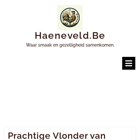
Ga
naar
inhoud
Haeneveld.be
Waar smaak en gezelligheid samenkomen.
O
m
Prachtige Vlonder van