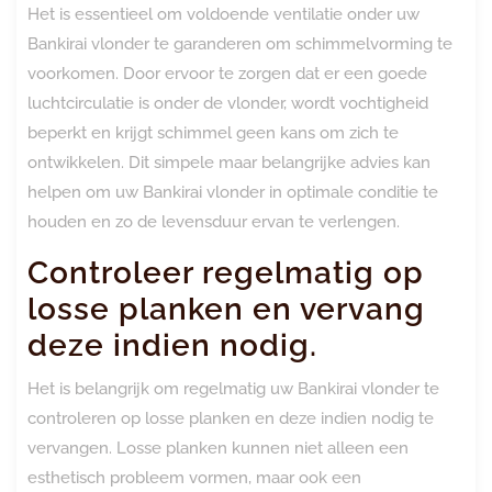
Het is essentieel om voldoende ventilatie onder uw
Bankirai vlonder te garanderen om schimmelvorming te
voorkomen. Door ervoor te zorgen dat er een goede
luchtcirculatie is onder de vlonder, wordt vochtigheid
beperkt en krijgt schimmel geen kans om zich te
ontwikkelen. Dit simpele maar belangrijke advies kan
helpen om uw Bankirai vlonder in optimale conditie te
houden en zo de levensduur ervan te verlengen.
Controleer regelmatig op
losse planken en vervang
deze indien nodig.
Het is belangrijk om regelmatig uw Bankirai vlonder te
controleren op losse planken en deze indien nodig te
vervangen. Losse planken kunnen niet alleen een
esthetisch probleem vormen, maar ook een