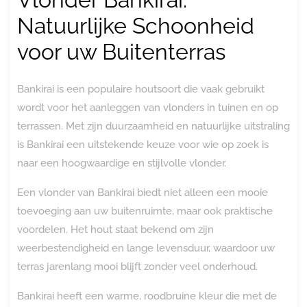
Natuurlijke Schoonheid
voor uw Buitenterras
Bankirai is een populaire houtsoort die vaak gebruikt
wordt voor het aanleggen van vlonders in tuinen en op
terrassen. Met zijn duurzaamheid en natuurlijke uitstraling
is Bankirai een uitstekende keuze voor wie op zoek is
naar een hoogwaardige en stijlvolle vlonder.
Een vlonder van Bankirai biedt niet alleen een mooie
toevoeging aan uw buitenruimte, maar ook praktische
voordelen. Het hout staat bekend om zijn
weerbestendigheid en lange levensduur, waardoor uw
terras jarenlang mooi blijft zonder veel onderhoud.
Bankirai heeft een warme, roodbruine kleur die met de