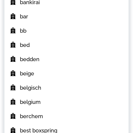
bankirai
bar
bb
bed
bedden
beige
belgisch
belgium
berchem
best boxspring