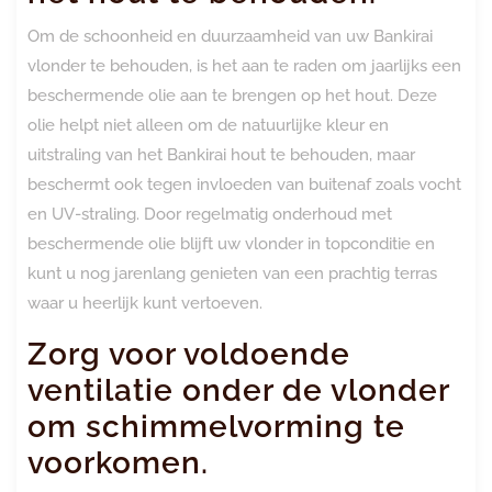
Om de schoonheid en duurzaamheid van uw Bankirai
vlonder te behouden, is het aan te raden om jaarlijks een
beschermende olie aan te brengen op het hout. Deze
olie helpt niet alleen om de natuurlijke kleur en
uitstraling van het Bankirai hout te behouden, maar
beschermt ook tegen invloeden van buitenaf zoals vocht
en UV-straling. Door regelmatig onderhoud met
beschermende olie blijft uw vlonder in topconditie en
kunt u nog jarenlang genieten van een prachtig terras
waar u heerlijk kunt vertoeven.
Zorg voor voldoende
ventilatie onder de vlonder
om schimmelvorming te
voorkomen.