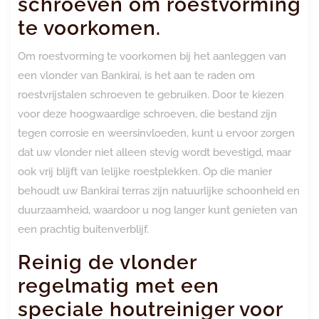
schroeven om roestvorming
te voorkomen.
Om roestvorming te voorkomen bij het aanleggen van
een vlonder van Bankirai, is het aan te raden om
roestvrijstalen schroeven te gebruiken. Door te kiezen
voor deze hoogwaardige schroeven, die bestand zijn
tegen corrosie en weersinvloeden, kunt u ervoor zorgen
dat uw vlonder niet alleen stevig wordt bevestigd, maar
ook vrij blijft van lelijke roestplekken. Op die manier
behoudt uw Bankirai terras zijn natuurlijke schoonheid en
duurzaamheid, waardoor u nog langer kunt genieten van
een prachtig buitenverblijf.
Reinig de vlonder
regelmatig met een
speciale houtreiniger voor