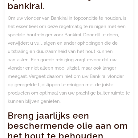
bankirai.
Om uw vlonder van Bankirai in topconditie te houden, is
het essentieel om deze regelmatig te reinigen met een
speciale houtreiniger voor Bankirai. Door dit te doen,
verwijdert u vuil, algen en ander ophopingen die de
uitstraling en duurzaamheid van het hout kunnen
aantasten. Een goede reiniging zorgt ervoor dat uw
vlonder er niet alleen mooi uitziet, maar ook langer
meegaat. Vergeet daarom niet om uw Bankirai vlonder
op geregelde tijdstippen te reinigen met de juiste
producten om optimaal van uw prachtige buitenruimte te
kunnen blijven genieten.
Breng jaarlijks een
beschermende olie aan om
het hout te behouden.