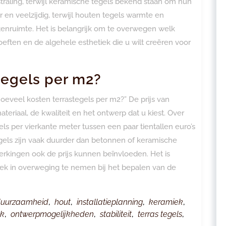
traling, terwijl keramische tegels bekend staan om hun
 en veelzijdig, terwijl houten tegels warmte en
enruimte. Het is belangrijk om te overwegen welk
oeften en de algehele esthetiek die u wilt creëren voor
tegels per m2?
Hoeveel kosten terrastegels per m2?” De prijs van
ateriaal, de kwaliteit en het ontwerp dat u kiest. Over
ls per vierkante meter tussen een paar tientallen euro’s
gels zijn vaak duurder dan betonnen of keramische
werkingen ook de prijs kunnen beïnvloeden. Het is
ek in overweging te nemen bij het bepalen van de
uurzaamheid
,
hout
,
installatieplanning
,
keramiek
,
k
,
ontwerpmogelijkheden
,
stabiliteit
,
terras tegels
,