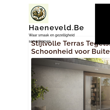
Ga
naar
inhoud
Haeneveld.be
Waar smaak en gezelligheid
samenkomen.
Stijlvolle Terras Tege
Schoonheid voor Buit