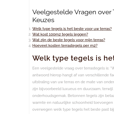
Veelgestelde Vragen over T
Keuzes
Welk type tegels is het beste voor uw terras?
Wat kost 100m2 tegels leggen?
Wat zijn de beste tegels voor mijn terras?
Hoeveel kosten terrastegels per m2?
Welk type tegels is he
Een veelgestelde vraag over terrastegels is: “
antwoord hierop hangt af van verschillende f
uitstraling van uw terras en de mate van onde
zijn bijvoorbeeld luxueus en duurzaam, terwi
onderhoudsgemak. Betonnen tegels zijn betaalb
warmte en natuurlijke schoonheid toevoegen a
overwegen welk type tegels het beste past b