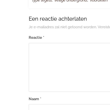
type tegels
,
veilige ondergrond
,
voordelen
Een reactie achterlaten
Je e-mailadres zal niet getoond worden.
Vereis
Reactie
*
Naam
*