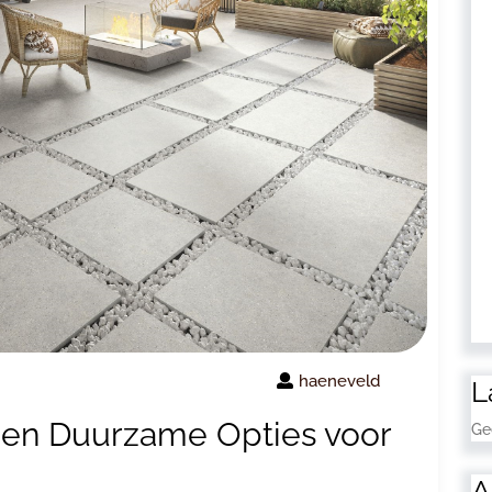
haeneveld
L
le en Duurzame Opties voor
Ge
A