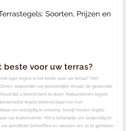
errastegels: Soorten, Prijzen en
t beste voor uw terras?
Welk type tegels is het beste voor uw terras?” Het
actoren, waaronder uw persoonlijke smaak, de gewenste
rhoud dat u bereid bent te doen. Natuurstenen tegels
jl keramische tegels bekend staan om hun
aar en veelzijdig in ontwerp, terwijl houten tegels
an uw buitenruimte. Het is belangrijk om zorgvuldig te
ij uw specifieke behoeften en wensen om zo te genieten