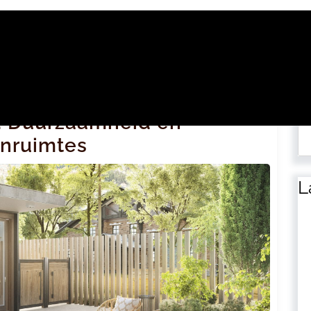
Zo
ls: Duurzaamheid en
enruimtes
L