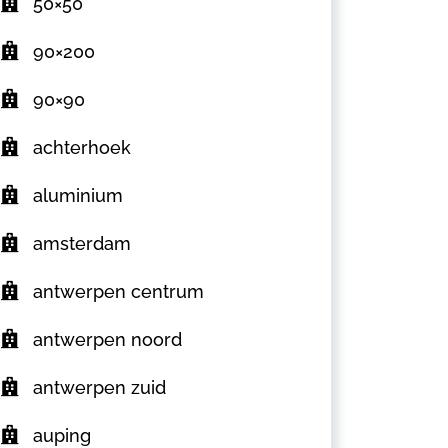
50×50
90×200
90×90
achterhoek
aluminium
amsterdam
antwerpen centrum
antwerpen noord
antwerpen zuid
auping