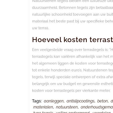
Natuurstenen tegels bieden een luxueuze uits
duurzaamheid. Betonnen tegels zijn betaalbaar
natuurlijke schoonheid toevoegen aan uw buit
materiaal het beste past bij uw specifieke beh
uw terras.
Hoeveel kosten terras
Een veelgestelde vraag over terrastegels is: “
terrastegels kan variëren afhankelijk van het m
het algemeen liggen de kosten voor terrastege
tot enkele honderden euro’s. Natuurstenen te
tegels, terwijl speciale ontwerpen of extra af
belangrijk om uw budget en gewenste estheti
kosten voor terrastegels per vierkante meter.
Tags:
aanleggen
,
antislipcoatings
,
beton
,
d
materialen
,
natuursteen
,
onderhoudsgema