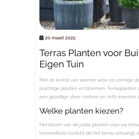
20 maart 2025
Terras Planten voor Bu
Eigen Tuin
Met de komst van warmer weer en zonnige dage
prachtige planten en bloemen. Terrasplanten z
een gezellige sfeer creëren en zelfs insecten a
Welke planten kiezen?
Het kiezen van de juiste planten voor uw terra
hoeveelheid zonlicht die het terras ontvangt,