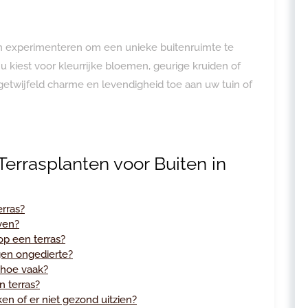
en experimenteren om een unieke buitenruimte te
 nu kiest voor kleurrijke bloemen, geurige kruiden of
getwijfeld charme en levendigheid toe aan uw tuin of
errasplanten voor Buiten in
erras?
ven?
p een terras?
gen ongedierte?
 hoe vaak?
n terras?
en of er niet gezond uitzien?