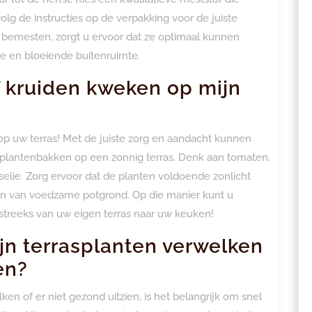
lg de instructies op de verpakking voor de juiste
e bemesten, zorgt u ervoor dat ze optimaal kunnen
e en bloeiende buitenruimte.
f kruiden kweken op mijn
op uw terras! Met de juiste zorg en aandacht kunnen
f plantenbakken op een zonnig terras. Denk aan tomaten,
rselie. Zorg ervoor dat de planten voldoende zonlicht
hen van voedzame potgrond. Op die manier kunt u
streeks van uw eigen terras naar uw keuken!
jn terrasplanten verwelken
en?
n of er niet gezond uitzien, is het belangrijk om snel