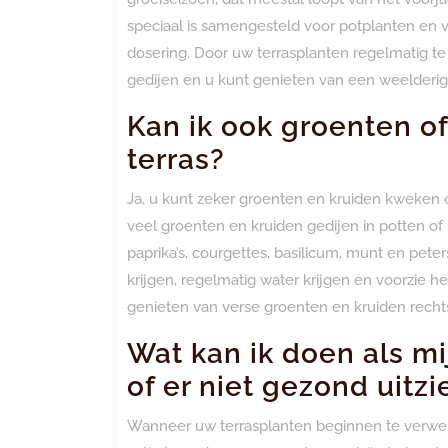
speciaal is samengesteld voor potplanten en vo
dosering. Door uw terrasplanten regelmatig t
gedijen en u kunt genieten van een weelderig
Kan ik ook groenten o
terras?
Ja, u kunt zeker groenten en kruiden kweken 
veel groenten en kruiden gedijen in potten o
paprika’s, courgettes, basilicum, munt en pete
krijgen, regelmatig water krijgen en voorzie 
genieten van verse groenten en kruiden recht
Wat kan ik doen als mi
of er niet gezond uitzi
Wanneer uw terrasplanten beginnen te verwelke