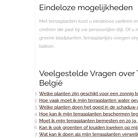
Eindeloze mogelijkheden
Met terrasplanten kunt u eindeloos variëren 
creëren die past bij uw persoonlijke stijl. Of u
groene bladplanten, terrasplantjes voegen on
balkon.
Veelgestelde Vragen over T
België
Welke planten zijn geschikt voor een zonnig t
Hoe vaak moet ik mijn terrasplanten water ge
Welke planten doen het goed in de schaduw o
Hoe kan ik mijn terrasplanten beschermen te
Moet ik mijn terrasplanten bemesten en zo ja,
Kan ik ook groenten of kruiden kweken op mij
Wat kan ik doen als mijn terrasplanten verwelk