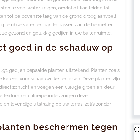
ten te veel water krijgen, omdat dit kan leiden tot
hten tot de bovenste laag van de grond droog aanvoelt
ig te observeren en aan te passen aan de behoeften
t ze gezond en gelukkig gedijen in uw buitenruimte.
et goed in de schaduw op
igt, gedijen bepaalde planten uitstekend. Planten zoals
eale keuzes voor schaduwrijke terrassen. Deze planten zijn
rect zonlicht en voegen een vleugje groen en kleur
de texturen en bloeiperiodes zorgen deze
n levendige uitstraling op uw terras, zelfs zonder
splanten beschermen tegen
C