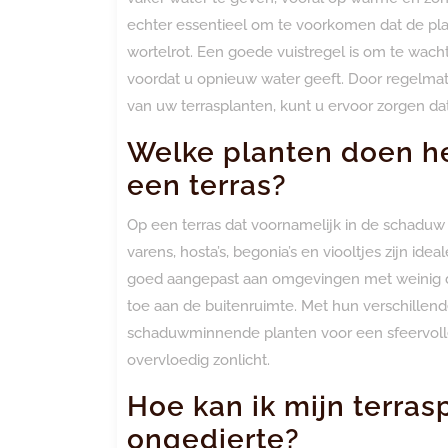
echter essentieel om te voorkomen dat de plan
wortelrot. Een goede vuistregel is om te wac
voordat u opnieuw water geeft. Door regelmat
van uw terrasplanten, kunt u ervoor zorgen da
Welke planten doen h
een terras?
Op een terras dat voornamelijk in de schaduw l
varens, hosta’s, begonia’s en viooltjes zijn id
goed aangepast aan omgevingen met weinig di
toe aan de buitenruimte. Met hun verschillen
schaduwminnende planten voor een sfeervolle e
overvloedig zonlicht.
Hoe kan ik mijn terra
ongedierte?