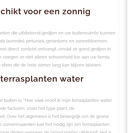
chikt voor een zonnig
planten die uitstekend gedijen en uw buitenruimte kunnen
ls lavendel, petunia’s, geraniums en zonnebloemen.
veel direct zonlicht ontvangt, omdat ze goed gedijen in
 voegen ze niet alleen schoonheid toe aan uw terras,
 sfeer die de hele zomer lang kan blijven bloeien.
 terrasplanten water
r buiten is: “Hoe vaak moet ik mijn terrasplanten water
e factoren, zoals het type plant, de
t. Over het algemeen is het belangrijk om de grond
 de zomermaanden kan het nodig zijn om terrasplanten
nige dagen wanneer de grond sneller uitdroogt. Het is