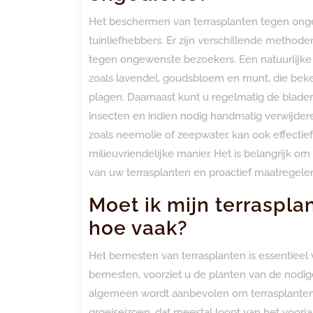
Het beschermen van terrasplanten tegen ong
tuinliefhebbers. Er zijn verschillende metho
tegen ongewenste bezoekers. Een natuurlijke 
zoals lavendel, goudsbloem en munt, die bek
plagen. Daarnaast kunt u regelmatig de blade
insecten en indien nodig handmatig verwijdere
zoals neemolie of zeepwater, kan ook effectief
milieuvriendelijke manier. Het is belangrijk 
van uw terrasplanten en proactief maatregel
Moet ik mijn terraspla
hoe vaak?
Het bemesten van terrasplanten is essentieel 
bemesten, voorziet u de planten van de nodige
algemeen wordt aanbevolen om terrasplanten 
groeiseizoen, dat meestal loopt van het voorjaa