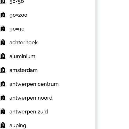
50×50
90×200
90×90
achterhoek
aluminium
amsterdam
antwerpen centrum
antwerpen noord
antwerpen zuid
auping