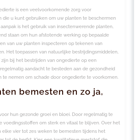
edierte is een veelvoorkomende zorg voor
den die u kunt gebruiken om uw planten te beschermen
aanpak is het gebruik van insectenwerende planten,
end staan om hun afstotende werking op bepaalde
ren van uw planten inspecteren op tekenen van
n. Het toepassen van natuurlijke bestrijdingsmiddelen,
 zijn bij het bestrijden van ongedierte op een
om regelmatig aandacht te besteden aan de gezondheid
en te nemen om schade door ongedierte te voorkomen.
nten bemesten en zo ja,
voor hun gezonde groei en bloei. Door regelmatig te
 voedingsstoffen om sterk en vitaal te blijven. Over het
elke vier tot zes weken te bemesten tijdens het
r tot de herfst. Kies een kwalitatieve meststof die