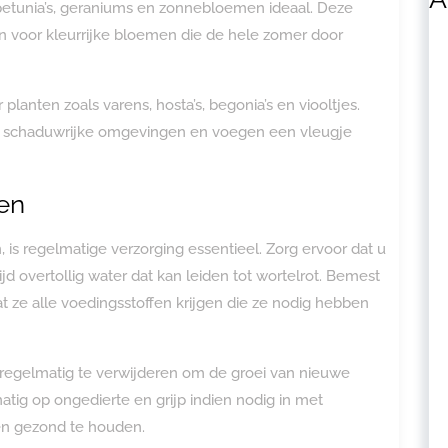
, petunia’s, geraniums en zonnebloemen ideaal. Deze
en voor kleurrijke bloemen die de hele zomer door
planten zoals varens, hosta’s, begonia’s en viooltjes.
ot schaduwrijke omgevingen en voegen een vleugje
ten
 is regelmatige verzorging essentieel. Zorg ervoor dat u
d overtollig water dat kan leiden tot wortelrot. Bemest
 ze alle voedingsstoffen krijgen die ze nodig hebben
regelmatig te verwijderen om de groei van nieuwe
tig op ongedierte en grijp indien nodig in met
en gezond te houden.