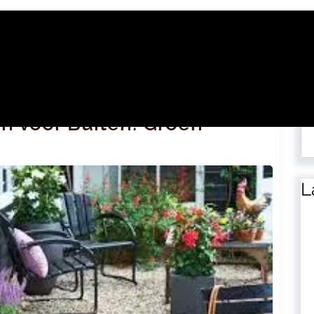
Zo
n voor Buiten: Groen
L