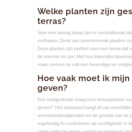
Welke planten zijn ges
terras?
Voor een zonnig terras zijn er verschillende 
verfraaien. Denk aan zonminnende planten zoa
Deze planten zijn perfect voor een terras dat 
de warmte en zon. Met hun kleurrijke bloemen
maar creëren ze ook een levendige en vrolijke
Hoe vaak moet ik mijn
geven?
Een veelgestelde vraag over terrasplanten voo
geven?” Het antwoord hangt af van verschillend
weersomstandigheden en de grootte van de po
regelmatig te controleren op vochtigheid. In
vaker water te geven, vooral op warme en zon