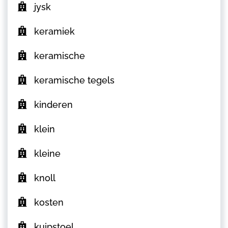
jysk
keramiek
keramische
keramische tegels
kinderen
klein
kleine
knoll
kosten
kuipstoel