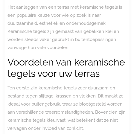
Het aanleggen van een terras met keramische tegels is
een populaire keuze voor wie op zoek is naar
duurzaamheid, esthetiek en onderhoudsgemak.
Keramische tegels zijn gemaakt van gebakken klei en
worden steeds vaker gebruikt in buitentoepassingen
vanwege hun vele voordelen.
Voordelen van keramische
tegels voor uw terras
Ten eerste zijn keramische tegels zeer duurzaam en
bestand tegen slijtage, krassen en vlekken. Dit maakt ze
ideaal voor buitengebruik, waar ze blootgesteld worden
aan verschillende weersomstandigheden. Bovendien zijn
keramische tegels kleurvast, wat betekent dat ze niet
vervagen onder invloed van zonlicht.