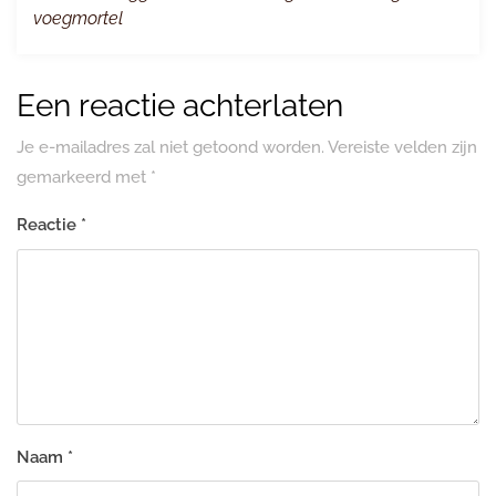
voegmortel
Een reactie achterlaten
Je e-mailadres zal niet getoond worden.
Vereiste velden zijn
gemarkeerd met
*
Reactie
*
Naam
*