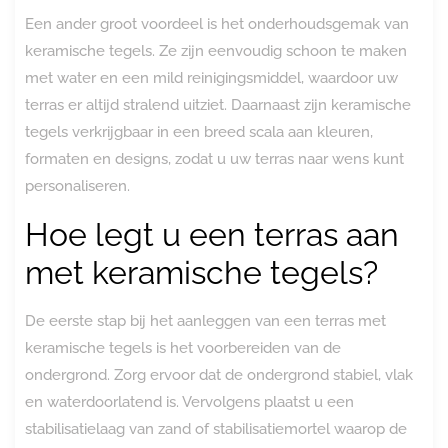
Een ander groot voordeel is het onderhoudsgemak van
keramische tegels. Ze zijn eenvoudig schoon te maken
met water en een mild reinigingsmiddel, waardoor uw
terras er altijd stralend uitziet. Daarnaast zijn keramische
tegels verkrijgbaar in een breed scala aan kleuren,
formaten en designs, zodat u uw terras naar wens kunt
personaliseren.
Hoe legt u een terras aan
met keramische tegels?
De eerste stap bij het aanleggen van een terras met
keramische tegels is het voorbereiden van de
ondergrond. Zorg ervoor dat de ondergrond stabiel, vlak
en waterdoorlatend is. Vervolgens plaatst u een
stabilisatielaag van zand of stabilisatiemortel waarop de