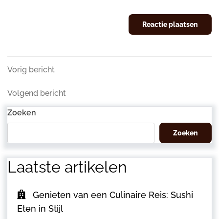
Berichtnavigatie
Vorig
Vorig bericht
bericht
Volgend
Volgend bericht
bericht
Zoeken
Zoeken
Laatste artikelen
Genieten van een Culinaire Reis: Sushi
Eten in Stijl