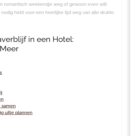
een romantisch weekendje weg of gewoon even wilt
 nodig hebt voor een heerlijke tijd weg van alle drukte.
erblijf in een Hotel:
 Meer
s
ij
en
me samen
g uitje plannen