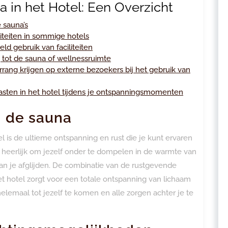
 in het Hotel: Een Overzicht
 sauna’s
iteiten in sommige hotels
ld gebruik van faciliteiten
 tot de sauna of wellnessruimte
ang krijgen op externe bezoekers bij het gebruik van
gasten in het hotel tijdens je ontspanningsmomenten
n de sauna
is de ultieme ontspanning en rust die je kunt ervaren
t heerlijk om jezelf onder te dompelen in de warmte van
an je afglijden. De combinatie van de rustgevende
 hotel zorgt voor een totale ontspanning van lichaam
elemaal tot jezelf te komen en alle zorgen achter je te