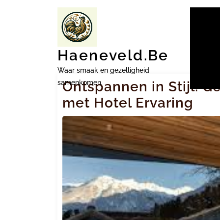
Ga
naar
inhoud
Haeneveld.be
Waar smaak en gezelligheid
samenkomen.
Ontspannen in Stijl: G
met Hotel Ervaring