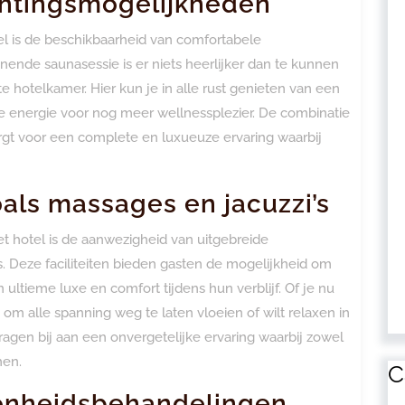
htingsmogelijkheden
l is de beschikbaarheid van comfortabele
nde saunasessie is er niets heerlijker dan te kunnen
te hotelkamer. Hier kun je in alle rust genieten van een
energie voor nog meer wellnessplezier. De combinatie
t voor een complete en luxueuze ervaring waarbij
oals massages en jacuzzi’s
 hotel is de aanwezigheid van uitgebreide
’s. Deze faciliteiten bieden gasten de mogelijkheid om
 ultieme luxe en comfort tijdens hun verblijf. Of je nu
m alle spanning weg te laten vloeien of wilt relaxen in
ragen bij aan een onvergetelijke ervaring waarbij zowel
men.
C
oonheidsbehandelingen