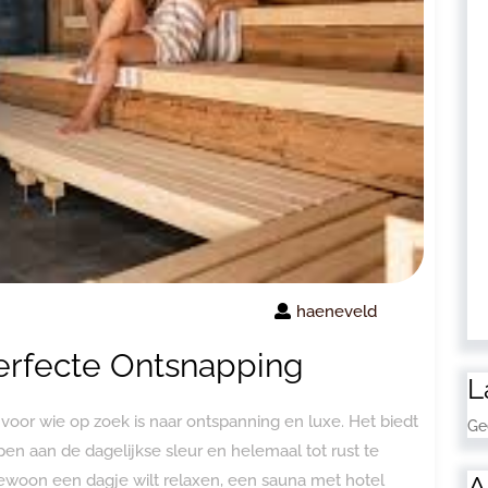
haeneveld
erfecte Ontsnapping
L
voor wie op zoek is naar ontspanning en luxe. Het biedt
Ge
n aan de dagelijkse sleur en helemaal tot rust te
A
ewoon een dagje wilt relaxen, een sauna met hotel