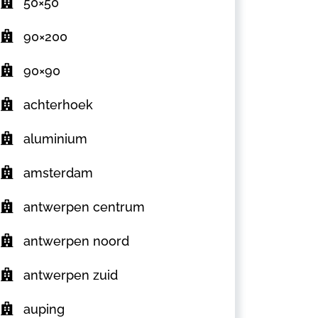
50×50
90×200
90×90
achterhoek
aluminium
amsterdam
antwerpen centrum
antwerpen noord
antwerpen zuid
auping