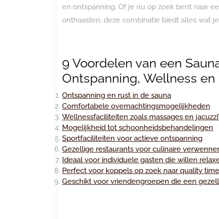
en ontspanning. Of je nu op zoek bent naar 
onthaasten, deze combinatie biedt alles wat je
9 Voordelen van een Saunav
Ontspanning, Wellness en
Ontspanning en rust in de sauna
Comfortabele overnachtingsmogelijkheden
Wellnessfaciliteiten zoals massages en jacuzzi’
Mogelijkheid tot schoonheidsbehandelingen
Sportfaciliteiten voor actieve ontspanning
Gezellige restaurants voor culinaire verwenner
Ideaal voor individuele gasten die willen relax
Perfect voor koppels op zoek naar quality ti
Geschikt voor vriendengroepen die een gezelli