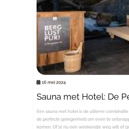
16 mei 2024
Sauna met Hotel: De P
Een sauna met hotel is de ultieme combinatie 
de perfecte gelegenheid om even te ontsnappe
komen. Of je nu een weekendje weg wilt of g