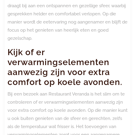
draagt bij aan een ontspannen en gezellige sfeer, waarbij
gesprekken helder en comfortabel verlopen. Op die
manier wordt de eetervaring nog aangenamer en blijft de
focus op het genieten van heerlijk eten en goed
gezelschap.
Kijk of er
verwarmingselementen
aanwezig zijn voor extra
comfort op koele avonden.
Bij een bezoek aan Restaurant Veranda is het slim om te
controleren of er verwarmingselementen aanwezig zijn
voor extra comfort op koele avonden. Op die manier kunt
u ook buiten genieten van de sfeer en gerechten, zelfs
als de temperatuur wat frisser is. Het toevoegen van
verwarmingselementen zorgt voor een aangenamere