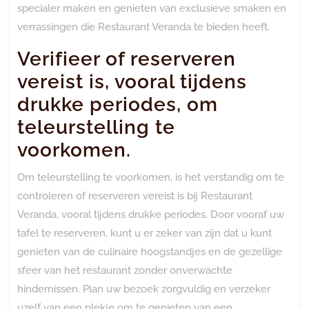
specialer maken en genieten van exclusieve smaken en
verrassingen die Restaurant Veranda te bieden heeft.
Verifieer of reserveren
vereist is, vooral tijdens
drukke periodes, om
teleurstelling te
voorkomen.
Om teleurstelling te voorkomen, is het verstandig om te
controleren of reserveren vereist is bij Restaurant
Veranda, vooral tijdens drukke periodes. Door vooraf uw
tafel te reserveren, kunt u er zeker van zijn dat u kunt
genieten van de culinaire hoogstandjes en de gezellige
sfeer van het restaurant zonder onverwachte
hindernissen. Plan uw bezoek zorgvuldig en verzeker
uzelf van een plekje om te genieten van een