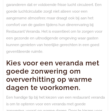
garanderen dat er voldoende frisse lucht circuleert. Een
goede luchtcirculatie zorgt niet alleen voor een
aangename atmosfeer, maar draagt ook bij aan het
comfort van de gasten tijdens hun dinerervaring bij
Restaurant Veranda. Het is essentieel om te zorgen voor
een gezonde en uitnodigende omgeving waar gasten
kunnen genieten van heerlijke gerechten in een goed
geventileerde ruimte.
Kies voor een veranda met
goede zonwering om
oververhitting op warme
dagen te voorkomen.
Een handige tip bij het kiezen van een restaurant veranda
is om te opteren voor een veranda met goede
zonwering, vooral op warme dagen. Door te kiezen voor