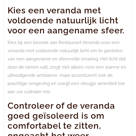
Kies een veranda met
voldoende natuurlijk licht
voor een aangename sfeer.
Kies bij een bezoek aan Restaurant Veranda voor een
veranda met voldoende natuurlijk licht om te genieten
van een aangename en sfeervolle ervaring. Het licht dat
door de ramen valt, zorgt niet alleen voor een warme en
uitnodigende ambiance, maar accentueert ook de
prachtige omgeving en voegt een vleugje sereniteit toe
aan uw culinaire reis.
Controleer of de veranda
goed geïsoleerd is om
comfortabel te zitten,
ongeacht het weer.