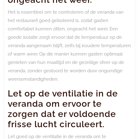
Het is essentieel om te controleren of de veranda van
het restaurant goed geïsoleerd is, zodat gasten
comfortabel kunnen zitten, ongeacht het weer. Een
goede isolatie zorgt ervoor dat de temperatuur op de
veranda aangenaam blijft, zelfs bij koudere temperaturen
of warm weer. Op die manier kunnen gasten optimaal
genieten van hun maaltijd en de gezellige sfeer op de
veranda, zonder gestoord te worden door ongunstige
weersomstandigheden.
Let op de ventilatie in de
veranda om ervoor te
zorgen dat er voldoende
frisse lucht circuleert.
Let goed op de ventilatie in de veranda om te