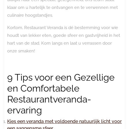
klaar om u hartelijk te ontvangen en te verwennen met
culinaire hoogstandjes.
Kortom, Restaurant Veranda is dé bestemming voor wie
houdt van lekker eten, goede sfeer en gastvrijheid in het
hart van de stad. Kom langs en laat u verrassen door
onze smaken!
9 Tips voor een Gezellige
en Comfortabele
Restaurantveranda-
ervaring
Kies een veranda met voldoende natuurlijk licht voor
een aangename sfeer.