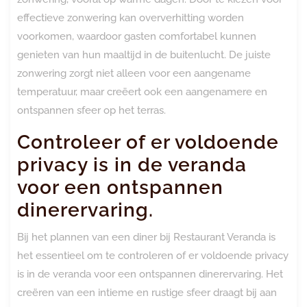
effectieve zonwering kan oververhitting worden
voorkomen, waardoor gasten comfortabel kunnen
genieten van hun maaltijd in de buitenlucht. De juiste
zonwering zorgt niet alleen voor een aangename
temperatuur, maar creëert ook een aangenamere en
ontspannen sfeer op het terras.
Controleer of er voldoende
privacy is in de veranda
voor een ontspannen
dinerervaring.
Bij het plannen van een diner bij Restaurant Veranda is
het essentieel om te controleren of er voldoende privacy
is in de veranda voor een ontspannen dinerervaring. Het
creëren van een intieme en rustige sfeer draagt bij aan