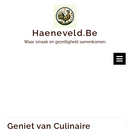
Ga
naar
inhoud
Haeneveld.be
Waar smaak en gezelligheid samenkomen.
O
m
Geniet van Culinaire